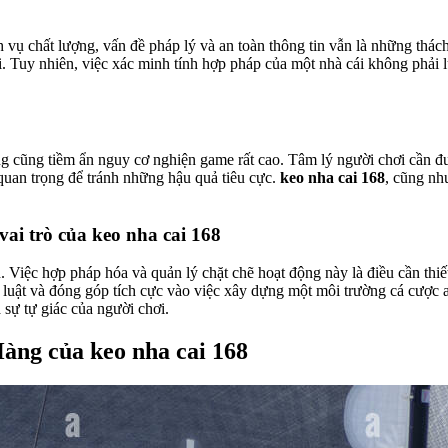
 vụ chất lượng, vấn đề pháp lý và an toàn thông tin vẫn là những thách
. Tuy nhiên, việc xác minh tính hợp pháp của một nhà cái không phải l
g cũng tiềm ẩn nguy cơ nghiện game rất cao. Tâm lý người chơi cần được
 quan trọng để tránh những hậu quả tiêu cực.
keo nha cai 168
, cũng nh
ai trò của keo nha cai 168
 Việc hợp pháp hóa và quản lý chặt chẽ hoạt động này là điều cần thiết
áp luật và đóng góp tích cực vào việc xây dựng một môi trường cá cược
 sự tự giác của người chơi.
àng của keo nha cai 168