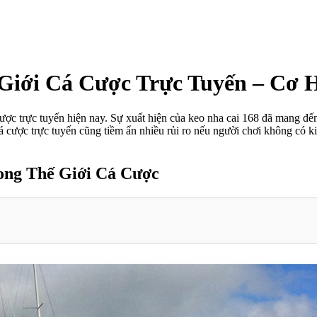
 Giới Cá Cược Trực Tuyến – Cơ 
cược trực tuyến hiện nay. Sự xuất hiện của keo nha cai 168 đã mang đến
cá cược trực tuyến cũng tiềm ẩn nhiều rủi ro nếu người chơi không có kiế
ong Thế Giới Cá Cược