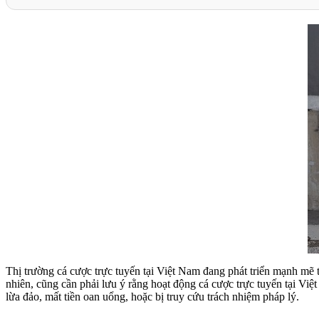
Thị trường cá cược trực tuyến tại Việt Nam đang phát triển mạnh mẽ 
nhiên, cũng cần phải lưu ý rằng hoạt động cá cược trực tuyến tại Vi
lừa đảo, mất tiền oan uổng, hoặc bị truy cứu trách nhiệm pháp lý.