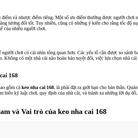
u điểm và nhược điểm riêng. Một số ưu điểm thường được người chơi nh
ng tương đối tốt. Tuy nhiên, cũng có những ý kiến cho rằng tốc độ nạp
tế của nhiều người chơi.
để người chơi có cái nhìn tổng quan hơn. Các yếu tố cần được so sánh b
tin. Không có một nhà cái nào hoàn hảo tuyệt đối, việc lựa chọn nhà cá
cai 168
 bao gồm cả
keo nha cai 168
, là phải đặt ra giới hạn cho bản thân. Quản
hiểu kỹ luật chơi, quy định của nhà cái, và tránh xa những lời dụ dỗ, q
am và Vai trò của keo nha cai 168