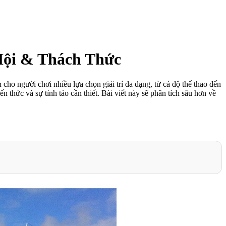
Hội & Thách Thức
 cho người chơi nhiều lựa chọn giải trí đa dạng, từ cá độ thể thao đến
n thức và sự tỉnh táo cần thiết. Bài viết này sẽ phân tích sâu hơn về