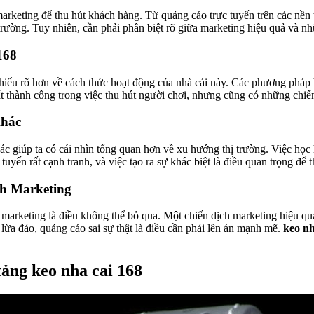
marketing để thu hút khách hàng. Từ quảng cáo trực tuyến trên các nền
ị trường. Tuy nhiên, cần phải phân biệt rõ giữa marketing hiệu quả và 
168
 hiểu rõ hơn về cách thức hoạt động của nhà cái này. Các phương pháp
ất thành công trong việc thu hút người chơi, nhưng cũng có những chiế
Khác
hác giúp ta có cái nhìn tổng quan hơn về xu hướng thị trường. Việc họ
 tuyến rất cạnh tranh, và việc tạo ra sự khác biệt là điều quan trọng để
ch Marketing
h marketing là điều không thể bỏ qua. Một chiến dịch marketing hiệu q
 lừa đảo, quảng cáo sai sự thật là điều cần phải lên án mạnh mẽ.
keo nh
ảng keo nha cai 168