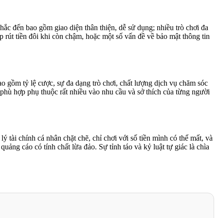
ắc đến bao gồm giao diện thân thiện, dễ sử dụng; nhiều trò chơi đa
 rút tiền đôi khi còn chậm, hoặc một số vấn đề về bảo mật thông tin
ao gồm tỷ lệ cược, sự đa dạng trò chơi, chất lượng dịch vụ chăm sóc
i phù hợp phụ thuộc rất nhiều vào nhu cầu và sở thích của từng người
 lý tài chính cá nhân chặt chẽ, chỉ chơi với số tiền mình có thể mất, và
uảng cáo có tính chất lừa đảo. Sự tỉnh táo và kỷ luật tự giác là chìa