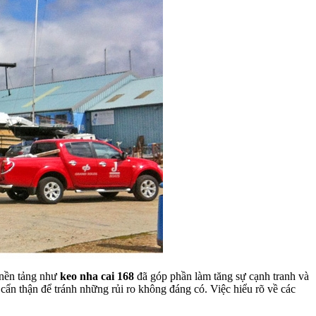
c nền tảng như
keo nha cai 168
đã góp phần làm tăng sự cạnh tranh và
cẩn thận để tránh những rủi ro không đáng có. Việc hiểu rõ về các