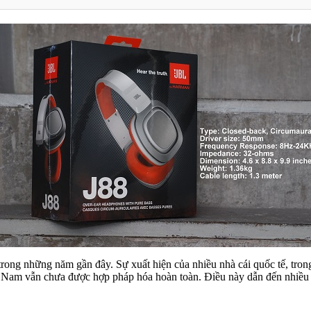
trong những năm gần đây. Sự xuất hiện của nhiều nhà cái quốc tế, tro
ệt Nam vẫn chưa được hợp pháp hóa hoàn toàn. Điều này dẫn đến nhiều r