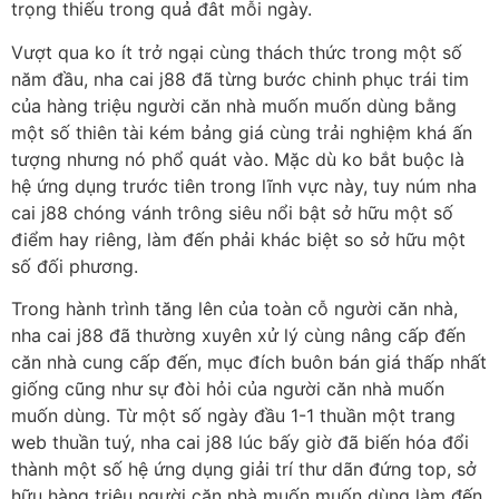
trọng thiếu trong quả đât mỗi ngày.
Vượt qua ko ít trở ngại cùng thách thức trong một số
năm đầu, nha cai j88 đã từng bước chinh phục trái tim
của hàng triệu người căn nhà muốn muốn dùng bằng
một số thiên tài kém bảng giá cùng trải nghiệm khá ấn
tượng nhưng nó phổ quát vào. Mặc dù ko bắt buộc là
hệ ứng dụng trước tiên trong lĩnh vực này, tuy núm nha
cai j88 chóng vánh trông siêu nổi bật sở hữu một số
điểm hay riêng, làm đến phải khác biệt so sở hữu một
số đối phương.
Trong hành trình tăng lên của toàn cỗ người căn nhà,
nha cai j88 đã thường xuyên xử lý cùng nâng cấp đến
căn nhà cung cấp đến, mục đích buôn bán giá thấp nhất
giống cũng như sự đòi hỏi của người căn nhà muốn
muốn dùng. Từ một số ngày đầu 1-1 thuần một trang
web thuần tuý, nha cai j88 lúc bấy giờ đã biến hóa đổi
thành một số hệ ứng dụng giải trí thư dãn đứng top, sở
hữu hàng triệu người căn nhà muốn muốn dùng làm đến