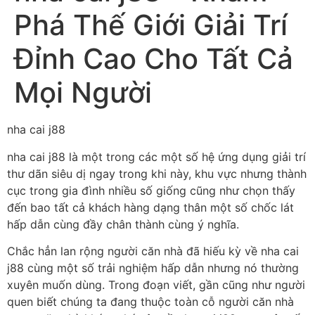
Phá Thế Giới Giải Trí
Đỉnh Cao Cho Tất Cả
Mọi Người
nha cai j88
nha cai j88 là một trong các một số hệ ứng dụng giải trí
thư dãn siêu dị ngay trong khi này, khu vực nhưng thành
cục trong gia đình nhiều số giống cũng như chọn thấy
đến bao tất cả khách hàng dạng thân một số chốc lát
hấp dẫn cùng đầy chân thành cùng ý nghĩa.
Chắc hẳn lan rộng người căn nhà đã hiếu kỳ về nha cai
j88 cùng một số trải nghiệm hấp dẫn nhưng nó thường
xuyên muốn dùng. Trong đoạn viết, gần cũng như người
quen biết chúng ta đang thuộc toàn cỗ người căn nhà