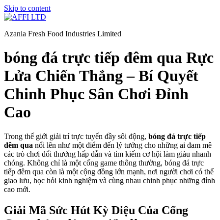
Skip to content
Azania Fresh Food Industries Limited
bóng đá trực tiếp đêm qua Rực
Lửa Chiến Thắng – Bí Quyết
Chinh Phục Sân Chơi Đỉnh
Cao
Trong thế giới giải trí trực tuyến đầy sôi động,
bóng đá trực tiếp
đêm qua
nổi lên như một điểm đến lý tưởng cho những ai đam mê
các trò chơi đổi thưởng hấp dẫn và tìm kiếm cơ hội làm giàu nhanh
chóng. Không chỉ là một cổng game thông thường, bóng đá trực
tiếp đêm qua còn là một cộng đồng lớn mạnh, nơi người chơi có thể
giao lưu, học hỏi kinh nghiệm và cùng nhau chinh phục những đỉnh
cao mới.
Giải Mã Sức Hút Kỳ Diệu Của Cổng