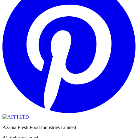
Azania Fresh Food Industries Limited
All rights reserved