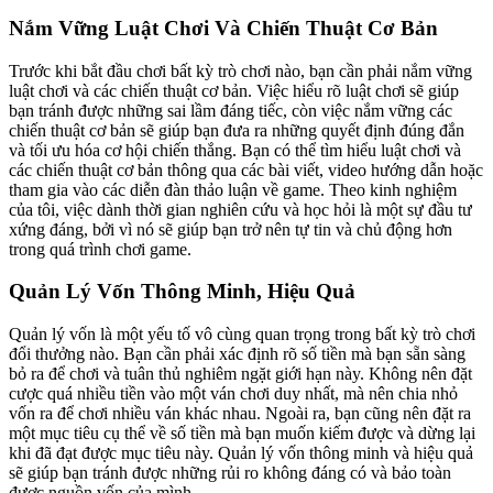
Nắm Vững Luật Chơi Và Chiến Thuật Cơ Bản
Trước khi bắt đầu chơi bất kỳ trò chơi nào, bạn cần phải nắm vững
luật chơi và các chiến thuật cơ bản. Việc hiểu rõ luật chơi sẽ giúp
bạn tránh được những sai lầm đáng tiếc, còn việc nắm vững các
chiến thuật cơ bản sẽ giúp bạn đưa ra những quyết định đúng đắn
và tối ưu hóa cơ hội chiến thắng. Bạn có thể tìm hiểu luật chơi và
các chiến thuật cơ bản thông qua các bài viết, video hướng dẫn hoặc
tham gia vào các diễn đàn thảo luận về game. Theo kinh nghiệm
của tôi, việc dành thời gian nghiên cứu và học hỏi là một sự đầu tư
xứng đáng, bởi vì nó sẽ giúp bạn trở nên tự tin và chủ động hơn
trong quá trình chơi game.
Quản Lý Vốn Thông Minh, Hiệu Quả
Quản lý vốn là một yếu tố vô cùng quan trọng trong bất kỳ trò chơi
đổi thưởng nào. Bạn cần phải xác định rõ số tiền mà bạn sẵn sàng
bỏ ra để chơi và tuân thủ nghiêm ngặt giới hạn này. Không nên đặt
cược quá nhiều tiền vào một ván chơi duy nhất, mà nên chia nhỏ
vốn ra để chơi nhiều ván khác nhau. Ngoài ra, bạn cũng nên đặt ra
một mục tiêu cụ thể về số tiền mà bạn muốn kiếm được và dừng lại
khi đã đạt được mục tiêu này. Quản lý vốn thông minh và hiệu quả
sẽ giúp bạn tránh được những rủi ro không đáng có và bảo toàn
được nguồn vốn của mình.