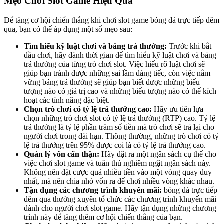
Mẹo Chơi Slot Game Hiệu Quả
Để tăng cơ hội chiến thắng khi chơi slot game bóng đá trực tiếp đêm
qua, bạn có thể áp dụng một số mẹo sau:
Tìm hiểu kỹ luật chơi và bảng trả thưởng:
Trước khi bắt
đầu chơi, hãy dành thời gian để tìm hiểu kỹ luật chơi và bảng
trả thưởng của từng trò chơi slot. Việc hiểu rõ luật chơi sẽ
giúp bạn tránh được những sai lầm đáng tiếc, còn việc nắm
vững bảng trả thưởng sẽ giúp bạn biết được những biểu
tượng nào có giá trị cao và những biểu tượng nào có thể kích
hoạt các tính năng đặc biệt.
Chọn trò chơi có tỷ lệ trả thưởng cao:
Hãy ưu tiên lựa
chọn những trò chơi slot có tỷ lệ trả thưởng (RTP) cao. Tỷ lệ
trả thưởng là tỷ lệ phần trăm số tiền mà trò chơi sẽ trả lại cho
người chơi trong dài hạn. Thông thường, những trò chơi có tỷ
lệ trả thưởng trên 95% được coi là có tỷ lệ trả thưởng cao.
Quản lý vốn cẩn thận:
Hãy đặt ra một ngân sách cụ thể cho
việc chơi slot game và tuân thủ nghiêm ngặt ngân sách này.
Không nên đặt cược quá nhiều tiền vào một vòng quay duy
nhất, mà nên chia nhỏ vốn ra để chơi nhiều vòng khác nhau.
Tận dụng các chương trình khuyến mãi:
bóng đá trực tiếp
đêm qua thường xuyên tổ chức các chương trình khuyến mãi
dành cho người chơi slot game. Hãy tận dụng những chương
trình này để tăng thêm cơ hội chiến thắng của bạn.