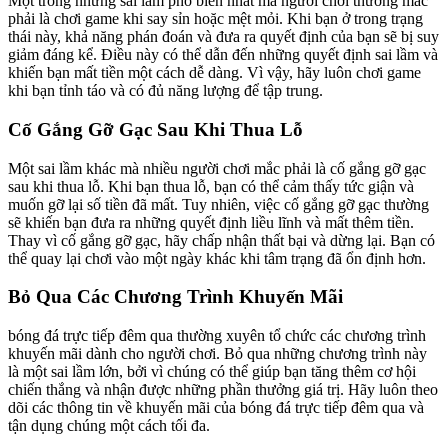
Một trong những sai lầm phổ biến nhất mà người chơi thường mắc
phải là chơi game khi say sỉn hoặc mệt mỏi. Khi bạn ở trong trạng
thái này, khả năng phán đoán và đưa ra quyết định của bạn sẽ bị suy
giảm đáng kể. Điều này có thể dẫn đến những quyết định sai lầm và
khiến bạn mất tiền một cách dễ dàng. Vì vậy, hãy luôn chơi game
khi bạn tỉnh táo và có đủ năng lượng để tập trung.
Cố Gắng Gỡ Gạc Sau Khi Thua Lỗ
Một sai lầm khác mà nhiều người chơi mắc phải là cố gắng gỡ gạc
sau khi thua lỗ. Khi bạn thua lỗ, bạn có thể cảm thấy tức giận và
muốn gỡ lại số tiền đã mất. Tuy nhiên, việc cố gắng gỡ gạc thường
sẽ khiến bạn đưa ra những quyết định liều lĩnh và mất thêm tiền.
Thay vì cố gắng gỡ gạc, hãy chấp nhận thất bại và dừng lại. Bạn có
thể quay lại chơi vào một ngày khác khi tâm trạng đã ổn định hơn.
Bỏ Qua Các Chương Trình Khuyến Mãi
bóng đá trực tiếp đêm qua thường xuyên tổ chức các chương trình
khuyến mãi dành cho người chơi. Bỏ qua những chương trình này
là một sai lầm lớn, bởi vì chúng có thể giúp bạn tăng thêm cơ hội
chiến thắng và nhận được những phần thưởng giá trị. Hãy luôn theo
dõi các thông tin về khuyến mãi của bóng đá trực tiếp đêm qua và
tận dụng chúng một cách tối đa.