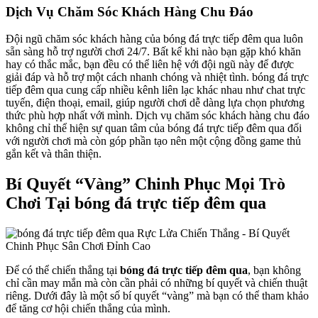
Dịch Vụ Chăm Sóc Khách Hàng Chu Đáo
Đội ngũ chăm sóc khách hàng của bóng đá trực tiếp đêm qua luôn
sẵn sàng hỗ trợ người chơi 24/7. Bất kể khi nào bạn gặp khó khăn
hay có thắc mắc, bạn đều có thể liên hệ với đội ngũ này để được
giải đáp và hỗ trợ một cách nhanh chóng và nhiệt tình. bóng đá trực
tiếp đêm qua cung cấp nhiều kênh liên lạc khác nhau như chat trực
tuyến, điện thoại, email, giúp người chơi dễ dàng lựa chọn phương
thức phù hợp nhất với mình. Dịch vụ chăm sóc khách hàng chu đáo
không chỉ thể hiện sự quan tâm của bóng đá trực tiếp đêm qua đối
với người chơi mà còn góp phần tạo nên một cộng đồng game thủ
gắn kết và thân thiện.
Bí Quyết “Vàng” Chinh Phục Mọi Trò
Chơi Tại bóng đá trực tiếp đêm qua
Để có thể chiến thắng tại
bóng đá trực tiếp đêm qua
, bạn không
chỉ cần may mắn mà còn cần phải có những bí quyết và chiến thuật
riêng. Dưới đây là một số bí quyết “vàng” mà bạn có thể tham khảo
để tăng cơ hội chiến thắng của mình.