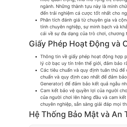
ngành. Những thành tựu này là minh chứ
đến trải nghiệm cá cược tốt nhất cho ng
Phân tích đánh giá từ chuyên gia và cộ
tính chuyên nghiệp, sự minh bạch và kh
cái về sự đa dạng của trò chơi, chương 
Giấy Phép Hoạt Động và C
Thông tin về giấy phép hoạt động hợp p
lý cờ bạc uy tín trên thế giới, đảm bảo
Các tiêu chuẩn và quy định tuân thủ để 
chuẩn và quy định cao nhất để đảm bảo
Generator) để đảm bảo kết quả ngẫu nhi
Cam kết bảo vệ quyền lợi của người chơi
của người chơi lên hàng đầu và cam kết
chuyên nghiệp, sẵn sàng giải đáp mọi th
Hệ Thống Bảo Mật và An To