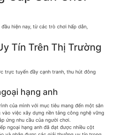
đầu hiện nay, từ các trò chơi hấp dẫn,
Uy Tín Trên Thị Trường
c trực tuyến đầy cạnh tranh, thu hút đông
 ngoại hạng anh
trình của mình với mục tiêu mang đến một sân
ung vào việc xây dựng nền tảng công nghệ vững
áp ứng nhu cầu của người chơi.
tiếp ngoại hạng anh đã đạt được nhiều cột
o và nhận được các giải thưởng uy tín trong