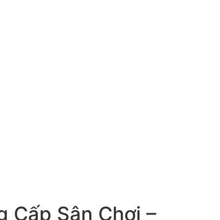
ng Cấp Sân Chơi –