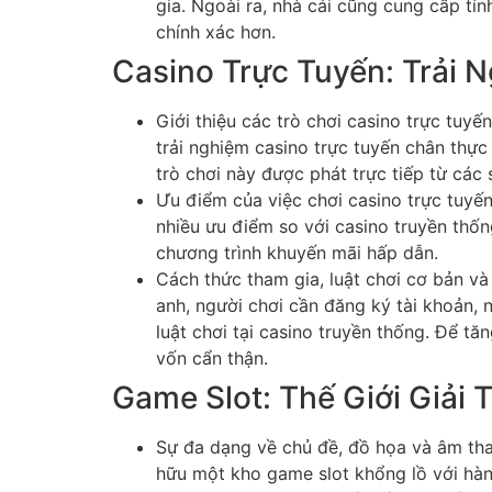
gia. Ngoài ra, nhà cái cũng cung cấp tí
chính xác hơn.
Casino Trực Tuyến: Trải 
Giới thiệu các trò chơi casino trực tuyế
trải nghiệm casino trực tuyến chân thực 
trò chơi này được phát trực tiếp từ các
Ưu điểm của việc chơi casino trực tuyến 
nhiều ưu điểm so với casino truyền thống
chương trình khuyến mãi hấp dẫn.
Cách thức tham gia, luật chơi cơ bản và
anh, người chơi cần đăng ký tài khoản, n
luật chơi tại casino truyền thống. Để tă
vốn cẩn thận.
Game Slot: Thế Giới Giải
Sự đa dạng về chủ đề, đồ họa và âm than
hữu một kho game slot khổng lồ với hàn