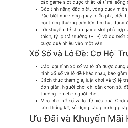
các game slot được thiết kế tỉ mỉ, sống 
Các tính năng đặc biệt, vòng quay miễn 
đặc biệt như vòng quay miễn phí, biểu 
hội trúng thưởng cực lớn, thu hút đông 
Lời khuyên để chọn game slot phù hợp v
thích, tỷ lệ trả thưởng (RTP) và độ biến
cược quá nhiều vào một ván.
Xổ Số và Lô Đề: Cơ Hội T
Các loại hình xổ số và lô đề được cung c
hình xổ số và lô đề khác nhau, bao gồm 
Cách thức tham gia, luật chơi và tỷ lệ t
đơn giản. Người chơi chỉ cần chọn số, đ
thưởng lớn cho người chơi.
Mẹo chơi xổ số và lô đề hiệu quả: Chơi 
cứu thống kê, sử dụng các phương pháp 
Ưu Đãi và Khuyến Mãi H