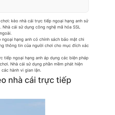
chơi: kèo nhà cái trực tiếp ngoại hạng anh sử
ơi. Nhà cái sử dụng công nghệ mã hóa SSL
ngoài.
ếp ngoại hạng anh có chính sách bảo mật chi
ụng thông tin của người chơi cho mục đích xác
c tiếp ngoại hạng anh áp dụng các biện pháp
chơi. Nhà cái sử dụng phần mềm phát hiện
 các hành vi gian lận.
 nhà cái trực tiếp