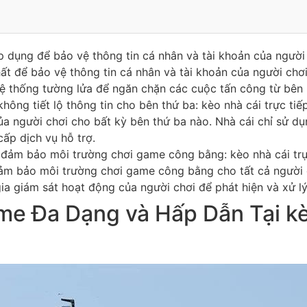
 dụng để bảo vệ thông tin cá nhân và tài khoản của người 
hất để bảo vệ thông tin cá nhân và tài khoản của người ch
 hệ thống tường lửa để ngăn chặn các cuộc tấn công từ bên 
không tiết lộ thông tin cho bên thứ ba: kèo nhà cái trực ti
 của người chơi cho bất kỳ bên thứ ba nào. Nhà cái chỉ sử d
cấp dịch vụ hỗ trợ.
 đảm bảo môi trường chơi game công bằng: kèo nhà cái trự
ảm bảo môi trường chơi game công bằng cho tất cả người 
gia giám sát hoạt động của người chơi để phát hiện và xử lý
e Đa Dạng và Hấp Dẫn Tại kèo