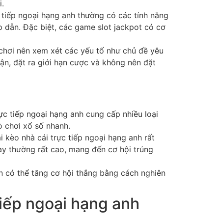
i.
c tiếp ngoại hạng anh thường có các tính năng
 dẫn. Đặc biệt, các game slot jackpot có cơ
chơi nên xem xét các yếu tố như chủ đề yêu
hận, đặt ra giới hạn cược và không nên đặt
rực tiếp ngoại hạng anh cung cấp nhiều loại
ò chơi xổ số nhanh.
i kèo nhà cái trực tiếp ngoại hạng anh rất
này thường rất cao, mang đến cơ hội trúng
ẫn có thể tăng cơ hội thắng bằng cách nghiên
tiếp ngoại hạng anh