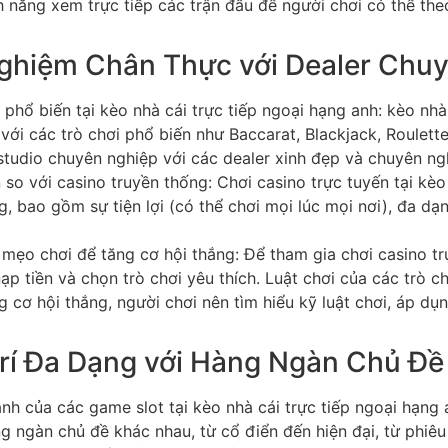
nh năng xem trực tiếp các trận đấu để người chơi có thể the
Nghiệm Chân Thực với Dealer Chu
n phổ biến tại kèo nhà cái trực tiếp ngoại hạng anh: kèo n
với các trò chơi phổ biến như Baccarat, Blackjack, Roulette
 studio chuyên nghiệp với các dealer xinh đẹp và chuyên ng
so với casino truyền thống: Chơi casino trực tuyến tại kèo
, bao gồm sự tiện lợi (có thể chơi mọi lúc mọi nơi), đa dạn
 mẹo chơi để tăng cơ hội thắng: Để tham gia chơi casino trự
ạp tiền và chọn trò chơi yêu thích. Luật chơi của các trò 
ng cơ hội thắng, người chơi nên tìm hiểu kỹ luật chơi, áp d
 Trí Đa Dạng với Hàng Ngàn Chủ Đề
h của các game slot tại kèo nhà cái trực tiếp ngoại hạng a
g ngàn chủ đề khác nhau, từ cổ điển đến hiện đại, từ phiê