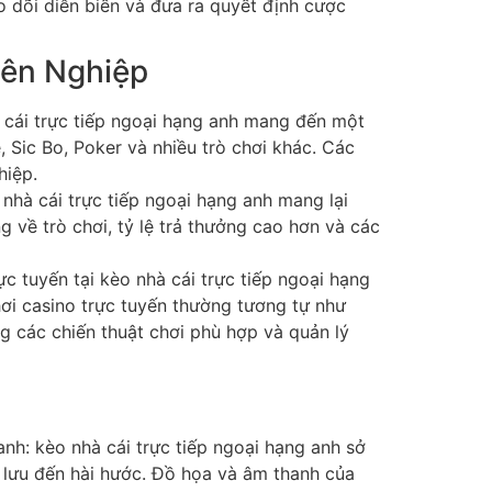
o dõi diễn biến và đưa ra quyết định cược
yên Nghiệp
hà cái trực tiếp ngoại hạng anh mang đến một
, Sic Bo, Poker và nhiều trò chơi khác. Các
hiệp.
 nhà cái trực tiếp ngoại hạng anh mang lại
g về trò chơi, tỷ lệ trả thưởng cao hơn và các
c tuyến tại kèo nhà cái trực tiếp ngoại hạng
chơi casino trực tuyến thường tương tự như
ụng các chiến thuật chơi phù hợp và quản lý
nh: kèo nhà cái trực tiếp ngoại hạng anh sở
u lưu đến hài hước. Đồ họa và âm thanh của