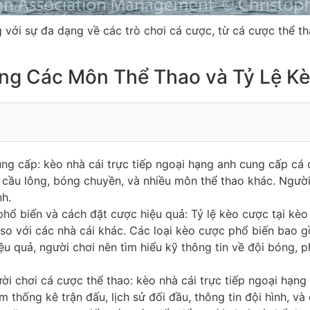
g với sự đa dạng về các trò chơi cá cược, từ cá cược thể th
ng Các Môn Thể Thao và Tỷ Lệ K
g cấp: kèo nhà cái trực tiếp ngoại hạng anh cung cấp cá 
 cầu lông, bóng chuyền, và nhiều môn thể thao khác. Người 
nh.
 phổ biến và cách đặt cược hiệu quả: Tỷ lệ kèo cược tại kèo
so với các nhà cái khác. Các loại kèo cược phổ biến bao g
u quả, người chơi nên tìm hiểu kỹ thông tin về đội bóng, 
ười chơi cá cược thể thao: kèo nhà cái trực tiếp ngoại hạn
 thống kê trận đấu, lịch sử đối đầu, thông tin đội hình, v