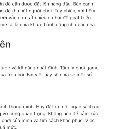
vấn đề cần được đặt lên hàng đầu. Bên cạnh
 để thu hút người chơi. Tuy nhiên, với tiềm
 anh
vẫn còn rất nhiều cơ hội để phát triển
 mẽ sẽ là chìa khóa thành công cho các nhà
yên
n lược và kỹ năng nhất định. Tâm lý chơi game
a trò chơi. Bài viết này sẽ chia sẻ một số
ách thông minh. Hãy đặt ra một ngân sách cụ
ng vô cùng quan trọng. Không nên để cảm xúc
ược chơi của mình và tìm cách khắc phục. Việc
quá mức.