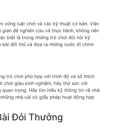
 vững luật chơi và các kỹ thuật cơ bản. Việc
ời gian để nghiên cứu và thực hành, không nên
c biệt là trong những trò chơi đòi hỏi kỹ
 bài đối thủ và đưa ra những nước đi chính
g trò chơi phù hợp với trình độ và sở thích
i chơi giàu kinh nghiệm, hãy thử sức với
 quan trọng. Hãy tìm hiểu kỹ thông tin về nhà
n những nhà cái có giấy phép hoạt động hợp
Bài Đỏi Thưởng