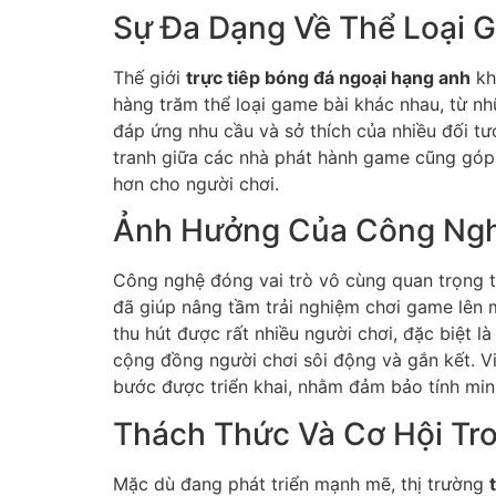
Sự Đa Dạng Về Thể Loại 
Thế giới
trực tiêp bóng đá ngoại hạng anh
kh
hàng trăm thể loại game bài khác nhau, từ nh
đáp ứng nhu cầu và sở thích của nhiều đối t
tranh giữa các nhà phát hành game cũng góp 
hơn cho người chơi.
Ảnh Hưởng Của Công Nghệ
Công nghệ đóng vai trò vô cùng quan trọng t
đã giúp nâng tầm trải nghiệm chơi game lên m
thu hút được rất nhiều người chơi, đặc biệt l
cộng đồng người chơi sôi động và gắn kết. V
bước được triển khai, nhằm đảm bảo tính min
Thách Thức Và Cơ Hội Tr
Mặc dù đang phát triển mạnh mẽ, thị trường