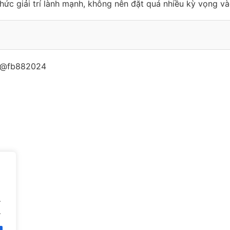
hức giải trí lành mạnh, không nên đặt quá nhiều kỳ vọng và
| @fb882024
.
.