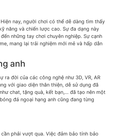
Hiện nay, người chơi có thể dễ dàng tìm thấy
 kỹ năng và chiến lược cao. Sự đa dạng này
o đến những tay chơi chuyên nghiệp. Sự cạnh
ame, mang lại trải nghiệm mới mẻ và hấp dẫn
ng anh
Sự ra đời của các công nghệ như 3D, VR, AR
g với giao diện thân thiện, dễ sử dụng đã
i như chat, tặng quà, kết bạn,… đã tạo nên một
p bóng đá ngoại hạng anh cũng đang từng
 cần phải vượt qua. Việc đảm bảo tính bảo