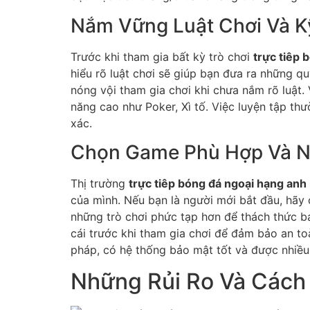
Nắm Vững Luật Chơi Và K
Trước khi tham gia bất kỳ trò chơi
trực tiêp 
hiểu rõ luật chơi sẽ giúp bạn đưa ra những q
nóng vội tham gia chơi khi chưa nắm rõ luật.
năng cao như Poker, Xì tố. Việc luyện tập th
xác.
Chọn Game Phù Hợp Và Nh
Thị trường
trực tiêp bóng đá ngoại hạng anh
của mình. Nếu bạn là người mới bắt đầu, hãy 
những trò chơi phức tạp hơn để thách thức bả
cái trước khi tham gia chơi để đảm bảo an to
pháp, có hệ thống bảo mật tốt và được nhiều
Những Rủi Ro Và Cách