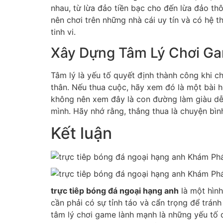
nhau, từ lừa đảo tiền bạc cho đến lừa đảo thô
nên chơi trên những nhà cái uy tín và có hệ 
tinh vi.
Xây Dựng Tâm Lý Chơi G
Tâm lý là yếu tố quyết định thành công khi c
thân. Nếu thua cuộc, hãy xem đó là một bài h
không nên xem đây là con đường làm giàu dễ 
mình. Hãy nhớ rằng, thắng thua là chuyện bìn
Kết luận
trực tiêp bóng đá ngoại hạng anh
là một hình
cần phải có sự tỉnh táo và cẩn trọng để tránh
tâm lý chơi game lành mạnh là những yếu tố 