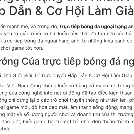
ấp Dẫn & Cơ Hội Làm Gi
riển mạnh mẽ, và trong đó,
trực tiêp bóng đá ngoại hạng a
yếu tố giải trí và cơ hội kiếm tiền thật đã tạo nên sức hút
i trực tiêp bóng đá ngoại hạng anh, từ những khía cạnh cơ
 chơi game tốt hơn.
ướng Của trực tiêp bóng đá n
tại Việt Nam đang chứng kiến sự bùng nổ mạnh mẽ trong 
ng của công nghệ internet di động đã tạo điều kiện thuận 
ng chỉ dừng lại ở các trò chơi truyền thống như tiến lên, 
 loại game mới, đồ họa đẹp mắt, âm thanh sống động, mang 
g mặt về số lượng người chơi và doanh thu của thị trường nà
đặc biệt, biến game bài từ một trò chơi đơn thuần thành m
chơi.