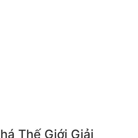
há Thế Giới Giải