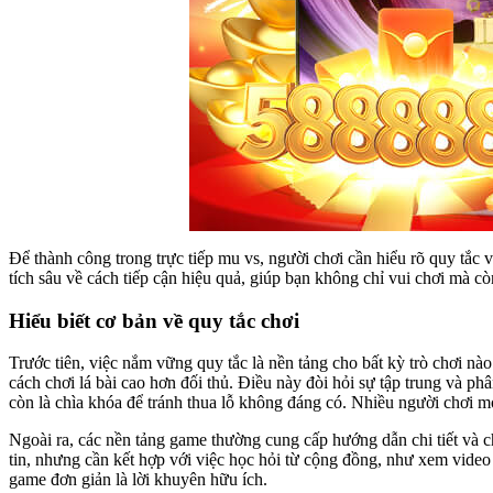
Để thành công trong trực tiếp mu vs, người chơi cần hiểu rõ quy tắc 
tích sâu về cách tiếp cận hiệu quả, giúp bạn không chỉ vui chơi mà cò
Hiểu biết cơ bản về quy tắc chơi
Trước tiên, việc nắm vững quy tắc là nền tảng cho bất kỳ trò chơi nào
cách chơi lá bài cao hơn đối thủ. Điều này đòi hỏi sự tập trung và p
còn là chìa khóa để tránh thua lỗ không đáng có. Nhiều người chơi mớ
Ngoài ra, các nền tảng game thường cung cấp hướng dẫn chi tiết và c
tin, nhưng cần kết hợp với việc học hỏi từ cộng đồng, như xem video 
game đơn giản là lời khuyên hữu ích.