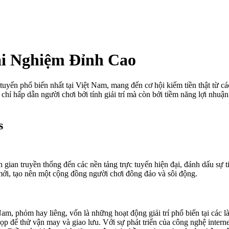
ải Nghiệm Đỉnh Cao
c tuyến phổ biến nhất tại Việt Nam, mang đến cơ hội kiếm tiền thật từ c
chỉ hấp dẫn người chơi bởi tính giải trí mà còn bởi tiềm năng lợi nhuậ
s
ân gian truyền thống đến các nền tảng trực tuyến hiện đại, đánh dấu sự t
mới, tạo nên một cộng đồng người chơi đông đảo và sôi động.
 Nam, phỏm hay liêng, vốn là những hoạt động giải trí phổ biến tại cá
 họp để thử vận may và giao lưu. Với sự phát triển của công nghệ inter