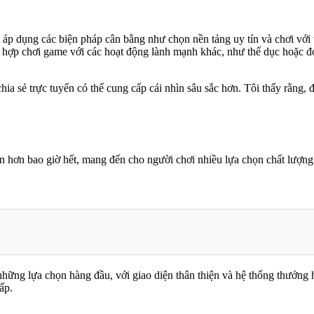
 áp dụng các biện pháp cân bằng như chọn nền tảng uy tín và chơi với 
t hợp chơi game với các hoạt động lành mạnh khác, như thể dục hoặc đọc
a sẻ trực tuyến có thể cung cấp cái nhìn sâu sắc hơn. Tôi thấy rằng, đ
cận hơn bao giờ hết, mang đến cho người chơi nhiều lựa chọn chất lượng
ững lựa chọn hàng đầu, với giao diện thân thiện và hệ thống thưởng h
ấp.