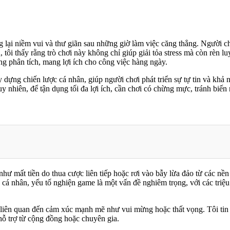
 lại niềm vui và thư giãn sau những giờ làm việc căng thẳng. Người chơ
 tôi thấy rằng trò chơi này không chỉ giúp giải tỏa stress mà còn rèn 
ăng phân tích, mang lợi ích cho công việc hàng ngày.
 dựng chiến lược cá nhân, giúp người chơi phát triển sự tự tin và khả 
 nhiên, để tận dụng tối đa lợi ích, cần chơi có chừng mực, tránh biến 
 như mất tiền do thua cược liên tiếp hoặc rơi vào bẫy lừa đảo từ các nề
 cá nhân, yếu tố nghiện game là một vấn đề nghiêm trọng, với các triệu
ng liên quan đến cảm xúc mạnh mẽ như vui mừng hoặc thất vọng. Tôi ti
hỗ trợ từ cộng đồng hoặc chuyên gia.