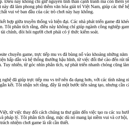
p. Điều này không chỉ giữ nguyên tinh thần cạnh tranh mà còn thêm yếu
 này đã làm phong phú thêm văn hóa giải trí Việt Nam, giúp các thế hệ 
 chất vui vẻ ban đầu của các trò chơi này hay không.
ự kết hợp giữa truyền thống và hiện đại. Các nhà phát triển game đã kh
n. Tôi phân tích rằng, điều này không chỉ giúp ngành công nghiệp game
tài chính, đòi hỏi người chơi phải có ý thức kiểm soát.
bsite chuyên game, trực tiếp mu vs đã bùng nổ vào khoảng những năm 2
ện hấp dẫn và hệ thống thưởng hậu hĩnh, từ việc đổi thẻ cào đến rút tiền
hà. Tuy nhiên, từ góc nhìn phân tích, sự phát triển nhanh chóng cũng l
 nghệ đã giúp trực tiếp mu vs trở nên đa dạng hơn, với các tính năng 
ắn kết. Tôi nhận xét rằng, đây là một bước tiến sáng tạo, nhưng cần 
Việt, từ việc thay đổi cách chúng ta thư giãn đến việc tạo ra các xu h
à pháp lý. Tôi phân tích rằng, mặc dù nó mang lại niềm vui và cơ hội,
rách nhiệm chơi game là rất cần thiết.