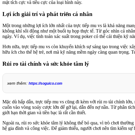
mặt tích cực và tiêu cực của loại hình này.
Lợi ích giải trí và phát triển cá nhân
Một trong những lợi ích lớn nhất của trực tiếp mu vs là khả năng mang
không khí sôi động như một buổi tụ họp thực tế. Từ góc nhìn cá nhân,
ngày. Ví dụ, việc tính toán xác suất trong poker có thể cải thiện kỹ n
Hơn nữa, trực tiếp mu vs còn khuyến khích sự sáng tạo trong việc xây
hữu ích cho thế hệ trẻ, nơi mà kỹ năng mềm ngày càng quan trọng. Tuy
Rủi ro tài chính và sức khỏe tâm lý
xem thêm:
https://soguico.com
Mặc dù hấp dẫn, trực tiếp mu vs cũng đi kèm với rủi ro tài chính lớn,
cuốn vào vòng xoáy cược lớn để gỡ lại, dẫn đến nợ nần. Từ phân tích
giới hạn thời gian và tiền bạc là rất cần thiết.
Ngoài ra, rủi ro sức khỏe tâm lý không thể bỏ qua, vì trò chơi thườ
hệ gia đình và công việc. Để giảm thiểu, người chơi nên tìm kiếm sự 