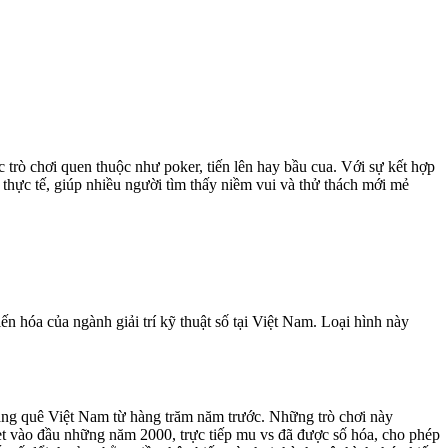
ác trò chơi quen thuộc như poker, tiến lên hay bầu cua. Với sự kết hợp
n thực tế, giúp nhiều người tìm thấy niềm vui và thử thách mới mẻ
iến hóa của ngành giải trí kỹ thuật số tại Việt Nam. Loại hình này
c làng quê Việt Nam từ hàng trăm năm trước. Những trò chơi này
net vào đầu những năm 2000, trực tiếp mu vs đã được số hóa, cho phép