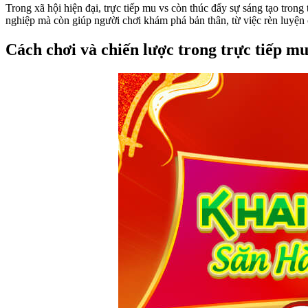
Trong xã hội hiện đại, trực tiếp mu vs còn thúc đẩy sự sáng tạo tro
nghiệp mà còn giúp người chơi khám phá bản thân, từ việc rèn luyện c
Cách chơi và chiến lược trong trực tiếp mu