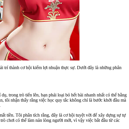
iải trí thành cơ hội kiếm lợi nhuận thực sự. Dưới đây là những phân
ụ, trong trò tiến lên, bạn phải loại bỏ hết bài nhanh nhất có thể bằng
ân, tôi nhận thấy rằng việc học quy tắc không chỉ là bước khởi đầu mà
.
 tiền. Tôi phân tích rằng, đây là cơ hội tuyệt vời để xây dựng sự tự
rò chơi có thể làm nản lòng người mới, vì vậy việc bắt đầu từ các