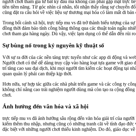
người chơi tham gia từ bất kỳ đâu mà không cần phải gặp mặt trực tiế
tiền tiềm năng. Từ góc nhìn cá nhân, tôi nhận thấy rằng sự chuyển đổi
cũng đặt ra câu hỏi về việc liệu sự thương mại hóa có làm mất đi bản
Trong bối cảnh xã hội, trực tiếp mu vs đã trở thành biểu tượng của s
đồng thời đảm bảo tính công bằng thông qua các thuật toán ngẫu nhiê
chơi tham gia hàng ngày. Dù vậy, việc lạm dụng có thể dẫn đến rủi ro 
Sự bùng nổ trong kỷ nguyên kỹ thuật số
Với sự ra đời của các nền tảng trực tuyến như các app di động và we
Người chơi có thể dễ dàng truy cập vào hàng loạt tựa game với giao di
trí tăng cao sau đại dịch, khi mọi người tìm kiếm các hoạt động tại n
quan quản lý phải can thiệp kịp thời.
Hơn nữa, sự hợp tác giữa các nhà phát triển game và các công ty công
không chỉ nâng cao trải nghiệm người dùng mà còn tạo ra cộng đồng g
chơi.
Ảnh hưởng đến văn hóa và xã hội
trực tiếp mu vs đã ảnh hưởng sâu rộng đến văn hóa giải trí của người 
kiếm thêm thu nhập, nhưng cũng có những tranh cãi về tính đạo đức v
đặc biệt với những người chơi thiếu kinh nghiệm. Do đó, giáo dục về t