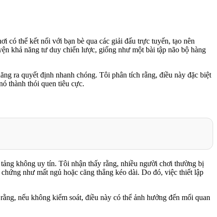
i có thể kết nối với bạn bè qua các giải đấu trực tuyến, tạo nên
luyện khả năng tư duy chiến lược, giống như một bài tập não bộ hàng
năng ra quyết định nhanh chóng. Tôi phân tích rằng, điều này đặc biệt
nó thành thói quen tiêu cực.
n tảng không uy tín. Tôi nhận thấy rằng, nhiều người chơi thường bị
 chứng như mất ngủ hoặc căng thẳng kéo dài. Do đó, việc thiết lập
n rằng, nếu không kiểm soát, điều này có thể ảnh hưởng đến mối quan