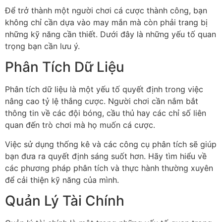
Để trở thành một người chơi cá cược thành công, bạn
không chỉ cần dựa vào may mắn mà còn phải trang bị
những kỹ năng cần thiết. Dưới đây là những yếu tố quan
trọng bạn cần lưu ý.
Phân Tích Dữ Liệu
Phân tích dữ liệu là một yếu tố quyết định trong việc
nâng cao tỷ lệ thắng cược. Người chơi cần nắm bắt
thông tin về các đội bóng, cầu thủ hay các chỉ số liên
quan đến trò chơi mà họ muốn cá cược.
Việc sử dụng thống kê và các công cụ phân tích sẽ giúp
bạn đưa ra quyết định sáng suốt hơn. Hãy tìm hiểu về
các phương pháp phân tích và thực hành thường xuyên
để cải thiện kỹ năng của mình.
Quản Lý Tài Chính