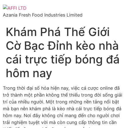
Azania Fresh Food Industries Limited
Khám Phá Thế Giới
Cờ Bạc Đỉnh kèo nhà
cái trực tiếp bóng đá
hôm nay
Trong thời đại số hóa hiện nay, việc cá cược online đã
trở thành một phần không thể thiếu trong đời sống giải
trí của nhiều người. Một trong những nền tảng nổi bật
mà bạn nên khám phá là kèo nhà cái trực tiếp bóng đá
hôm nay. Nơi đây không chỉ mang đến cho người chơi
trải nghiệm tuyệt vời mà còn cung cấp thông tin cần