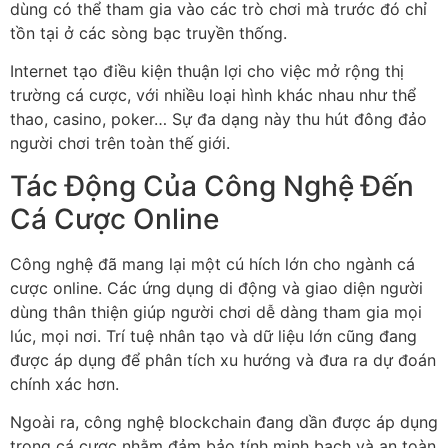
dùng có thể tham gia vào các trò chơi mà trước đó chỉ
tồn tại ở các sòng bạc truyền thống.
Internet tạo điều kiện thuận lợi cho việc mở rộng thị
trường cá cược, với nhiều loại hình khác nhau như thể
thao, casino, poker… Sự đa dạng này thu hút đông đảo
người chơi trên toàn thế giới.
Tác Động Của Công Nghệ Đến
Cá Cược Online
Công nghệ đã mang lại một cú hích lớn cho ngành cá
cược online. Các ứng dụng di động và giao diện người
dùng thân thiện giúp người chơi dễ dàng tham gia mọi
lúc, mọi nơi. Trí tuệ nhân tạo và dữ liệu lớn cũng đang
được áp dụng để phân tích xu hướng và đưa ra dự đoán
chính xác hơn.
Ngoài ra, công nghệ blockchain đang dần được áp dụng
trong cá cược nhằm đảm bảo tính minh bạch và an toàn