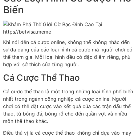
Biến
Khi nói đến cá cược online, không thể không nhắc đến
sự đa dạng của các loại hình cá cược mà người chơi có
thể tham gia. Mỗi loại hình đều có đặc điểm riêng, phù
hợp với sở thích của từng người.
Cá Cược Thể Thao
Cá cược thể thao là một trong những loại hình phổ biến
nhất trong ngành công nghiệp cá cược online. Người
chơi có thể đặt cược vào kết quả của các trận đấu thể
thao, từ bóng đá, bóng rổ cho đến quần vợt và nhiều
môn thể thao khác.
Điều thú vị là cá cược thể thao không chỉ dựa vào may