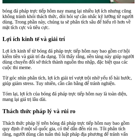
bóng đá pháp trực tiếp hôm nay mang lại nhiều lợi ích nhưng cũng
không tránh khỏi thách thức, đòi hỏi sự cân nhắc kỹ lưỡng từ người
dùng. Trong phần này, chúng ta sẽ phân tích sâu để hiểu rõ hơn về
mặt tích cực và tiêu cực.
Lợi ích kinh tế và giải trí
Lợi ích kinh tế từ bóng đá pháp trực tiếp hôm nay bao gồm cơ hội
kiếm tiền và giải trí đa dạng. Tôi thấy rằng, nền tảng này giúp người
dùng chuyển đổi sở thích thành nguồn thu nhập, đặc biệt qua các
cuộc thi meme.
Từ góc nhìn phân tích, lợi ích giải trí vượt trội nhờ yếu tố hài hước,
giúp giảm stress. Tuy nhiên, cần cân bằng để tránh nghiện.
Tóm lại, lợi ích của bóng đá pháp trực tiếp hôm nay là toàn diện,
mang lại giá trị lâu dài.
Thách thức pháp lý và rủi ro
Thách thức pháp lý trên bóng đá pháp trực tiếp hôm nay bao gồm
quy định ở một số quốc gia, có thể dẫn đến rủi ro. Tôi phân tích
rằng, người dùng cần tuân thủ luật pháp địa phương để tránh vấn