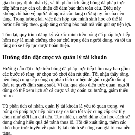
gia do quy định pháp lý, và tôi phân tích rằng bóng đá pháp trực
tiếp hôm nay cần cải thiện để đảm bảo tính toàn cầu. Điều này
không chỉ bảo vệ người dùng mà còn tăng cường uy tín của nền
tảng. Trong tương lai, việc tích hợp xác minh sinh học có thể là
bước tiến tiếp theo, giúp tăng cường bảo mật mà vẫn giữ sự tiện lợi.
Tóm lại, quy trình đăng ký và xác minh trên bóng đá pháp trực tiếp
hôm nay là minh chứng cho sự chú trọng đến người dùng, và tôi tin
rằng nó sẽ tiếp tục được hoàn thiện.
Hướng dẫn đặt cược và quản lý tài khoản
Hướng dẫn đặt cược trên bóng đá pháp trực tiếp hôm nay bao gồm
các bước rõ ràng, từ chọn trò chơi đến rút tiền. Tôi nhận thấy rằng,
nền tảng cung cấp công cụ phân tích dữ liệu để giúp người dùng
đưa ra quyết định sáng suốt. Ví dụ, qua giao diện trực quan, người
dùng có thể xem lịch sử cá cược và dự đoán xu hướng, giảm thiểu
rủi ro.
Từ phân tích cá nhân, quản lý tài khoản là yếu tố quan trọng, và
bóng đá pháp trực tiếp hôm nay đã làm tốt việc cung cấp các tùy
chọn như giới hạn chi tiêu. Tuy nhiên, người dùng cần học cách sử
dụng chúng hiệu quả để tránh thua lỗ. Tôi đề xuất rằng, thêm các
khóa học trực tuyến về quản lý tài chính sẽ nâng cao giá trị của nền
tảng.