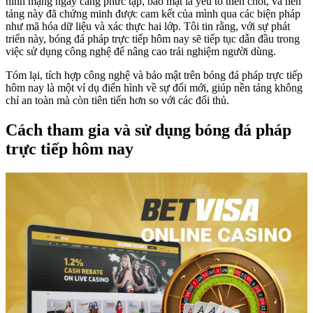
ninh mạng ngày càng phức tạp, bảo mật là yếu tố then chốt, và nền
tảng này đã chứng minh được cam kết của mình qua các biện pháp
như mã hóa dữ liệu và xác thực hai lớp. Tôi tin rằng, với sự phát
triển này, bóng đá pháp trực tiếp hôm nay sẽ tiếp tục dẫn đầu trong
việc sử dụng công nghệ để nâng cao trải nghiệm người dùng.
Tóm lại, tích hợp công nghệ và bảo mật trên bóng đá pháp trực tiếp
hôm nay là một ví dụ điển hình về sự đổi mới, giúp nền tảng không
chỉ an toàn mà còn tiên tiến hơn so với các đối thủ.
Cách tham gia và sử dụng bóng đá pháp
trực tiếp hôm nay