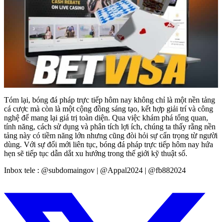
Tóm lại, bóng đá pháp trực tiếp hôm nay không chỉ là một nền tảng
cá cược mà còn là một cộng đồng sáng tạo, kết hợp giải trí và công
nghệ để mang lại giá trị toàn diện. Qua việc khám phá tổng quan,
tính năng, cách sử dụng và phân tích lợi ích, chúng ta thấy rằng nền
tảng này có tiềm năng lớn nhưng cũng đòi hỏi sự cẩn trọng từ người
dùng. Với sự đổi mới liên tục, bóng đá pháp trực tiếp hôm nay hứa
hẹn sẽ tiếp tục dẫn dắt xu hướng trong thế giới kỹ thuật số.
Inbox tele : @subdomaingov | @Appal2024 | @fb882024