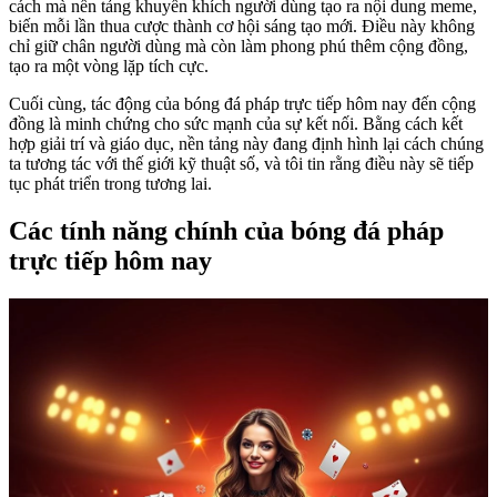
cách mà nền tảng khuyến khích người dùng tạo ra nội dung meme,
biến mỗi lần thua cược thành cơ hội sáng tạo mới. Điều này không
chỉ giữ chân người dùng mà còn làm phong phú thêm cộng đồng,
tạo ra một vòng lặp tích cực.
Cuối cùng, tác động của bóng đá pháp trực tiếp hôm nay đến cộng
đồng là minh chứng cho sức mạnh của sự kết nối. Bằng cách kết
hợp giải trí và giáo dục, nền tảng này đang định hình lại cách chúng
ta tương tác với thế giới kỹ thuật số, và tôi tin rằng điều này sẽ tiếp
tục phát triển trong tương lai.
Các tính năng chính của bóng đá pháp
trực tiếp hôm nay