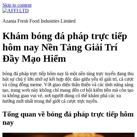
Skip to content
Azania Fresh Food Industries Limited
Khám bóng đá pháp trực tiếp
hôm nay Nền Tảng Giải Trí
Đầy Mạo Hiểm
bóng đá pháp trực tiếp hôm nay là một nền tảng trực tuyến đang thu
hút sự chú ý lớn nhờ sự kết hợp độc đáo giữa yếu tố giải trí, cá cược
và cộng đồng meme. Với giao diện thân thiện và các tính năng sáng
tạo, trang web này không chỉ mang đến cơ hội kiếm tiền mà còn tạo
ra không gian vui vẻ, nơi người dùng có thể khám phá các xu
hướng mới nhất trong thế giới cá cược trực tuyến.
Tổng quan về bóng đá pháp trực tiếp hôm
nay