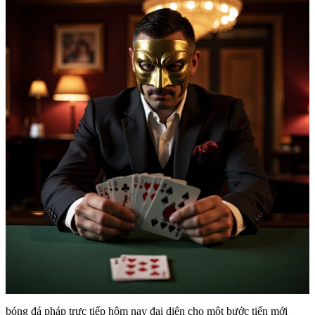
bóng đá pháp trực tiếp hôm nay đại diện cho một bước tiến mới