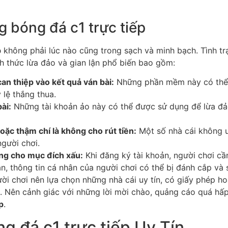
 bóng đá c1 trực tiếp
p
không phải lúc nào cũng trong sạch và minh bạch. Tình trạ
nh thức lừa đảo và gian lận phổ biến bao gồm:
n thiệp vào kết quả ván bài:
Những phần mềm này có thể gi
 lệ thắng thua.
ài:
Những tài khoản ảo này có thể được sử dụng để lừa đả
oặc thậm chí là không cho rút tiền:
Một số nhà cái không uy
người chơi.
ụng cho mục đích xấu:
Khi đăng ký tài khoản, người chơi cầ
n, thông tin cá nhân của người chơi có thể bị đánh cắp và
gười chơi nên lựa chọn những nhà cái uy tín, có giấy phép 
o. Nên cảnh giác với những lời mời chào, quảng cáo quá hấ
p
.
g đá c1 trực tiếp Uy Tín