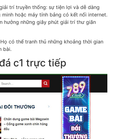
iải trí truyền thống: sự tiện lợi và dễ dàng
g minh hoặc máy tính bảng có kết nối internet.
n hưởng những giây phút giải trí thư giãn
i. Họ có thể tranh thủ những khoảng thời gian
 bài.
á c1 trực tiếp