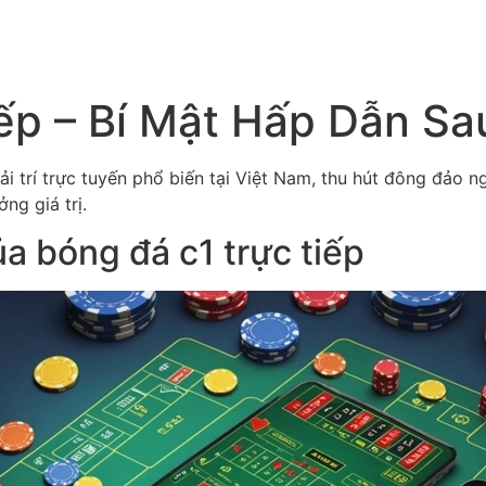
iếp – Bí Mật Hấp Dẫn S
i trí trực tuyến phổ biến tại Việt Nam, thu hút đông đảo ng
ng giá trị.
 bóng đá c1 trực tiếp