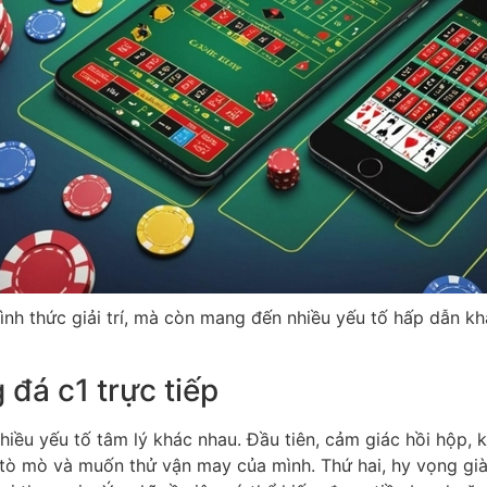
hình thức giải trí, mà còn mang đến nhiều yếu tố hấp dẫn 
đá c1 trực tiếp
hiều yếu tố tâm lý khác nhau. Đầu tiên, cảm giác hồi hộp, k
 tò mò và muốn thử vận may của mình. Thứ hai, hy vọng g