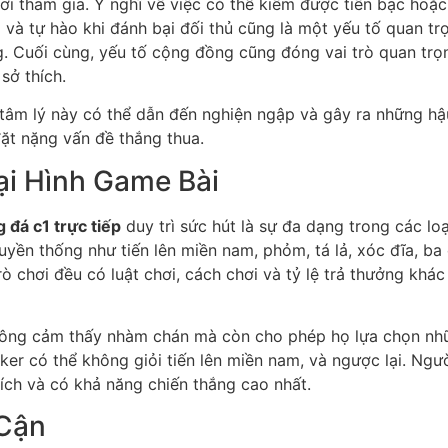
chơi tham gia. Ý nghĩ về việc có thể kiếm được tiền bạc ho
 và tự hào khi đánh bại đối thủ cũng là một yếu tố quan t
. Cuối cùng, yếu tố cộng đồng cũng đóng vai trò quan trọn
sở thích.
 tâm lý này có thể dẫn đến nghiện ngập và gây ra những hậ
ặt nặng vấn đề thắng thua.
ại Hình Game Bài
 đá c1 trực tiếp
duy trì sức hút là sự đa dạng trong các loạ
ruyền thống như tiến lên miền nam, phỏm, tá lả, xóc đĩa, ba 
rò chơi đều có luật chơi, cách chơi và tỷ lệ trả thưởng kh
ông cảm thấy nhàm chán mà còn cho phép họ lựa chọn nhữn
ker có thể không giỏi tiến lên miền nam, và ngược lại. Ngườ
ích và có khả năng chiến thắng cao nhất.
 Cận