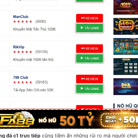
g đá c1 trực tiếp
cũng tiềm ẩn những rủi ro mà người chơi