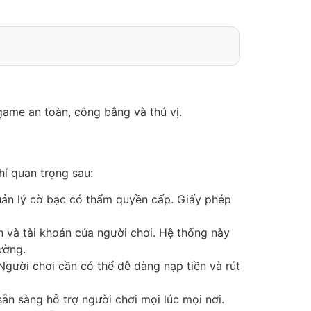
game an toàn, công bằng và thú vị.
hí quan trọng sau:
uản lý cờ bạc có thẩm quyền cấp. Giấy phép
n và tài khoản của người chơi. Hệ thống này
ường.
Người chơi cần có thể dễ dàng nạp tiền và rút
ẵn sàng hỗ trợ người chơi mọi lúc mọi nơi.