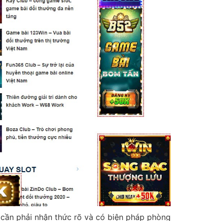
 cần phải nhận thức rõ và có biện pháp phòng