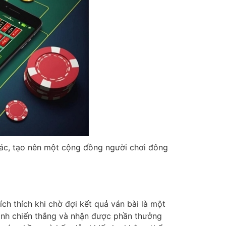
khác, tạo nên một cộng đồng người chơi đông
ích thích khi chờ đợi kết quả ván bài là một
iành chiến thắng và nhận được phần thưởng