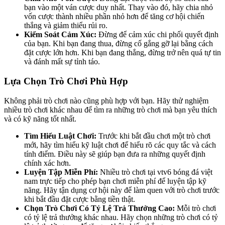
bạn vào một ván cược duy nhất. Thay vào đó, hãy chia nhỏ
vốn cược thành nhiều phần nhỏ hơn để tăng cơ hội chiến
thắng và giảm thiểu rủi ro.
Kiểm Soát Cảm Xúc:
Đừng để cảm xúc chi phối quyết định
của bạn. Khi bạn đang thua, đừng cố gắng gỡ lại bằng cách
đặt cược lớn hơn. Khi bạn đang thắng, đừng trở nên quá tự tin
và đánh mất sự tỉnh táo.
Lựa Chọn Trò Chơi Phù Hợp
Không phải trò chơi nào cũng phù hợp với bạn. Hãy thử nghiệm
nhiều trò chơi khác nhau để tìm ra những trò chơi mà bạn yêu thích
và có kỹ năng tốt nhất.
Tìm Hiểu Luật Chơi:
Trước khi bắt đầu chơi một trò chơi
mới, hãy tìm hiểu kỹ luật chơi để hiểu rõ các quy tắc và cách
tính điểm. Điều này sẽ giúp bạn đưa ra những quyết định
chính xác hơn.
Luyện Tập Miễn Phí:
Nhiều trò chơi tại vtv6 bóng đá việt
nam trực tiếp cho phép bạn chơi miễn phí để luyện tập kỹ
năng. Hãy tận dụng cơ hội này để làm quen với trò chơi trước
khi bắt đầu đặt cược bằng tiền thật.
Chọn Trò Chơi Có Tỷ Lệ Trả Thưởng Cao:
Mỗi trò chơi
có tỷ lệ trả thưởng khác nhau. Hãy chọn những trò chơi có tỷ