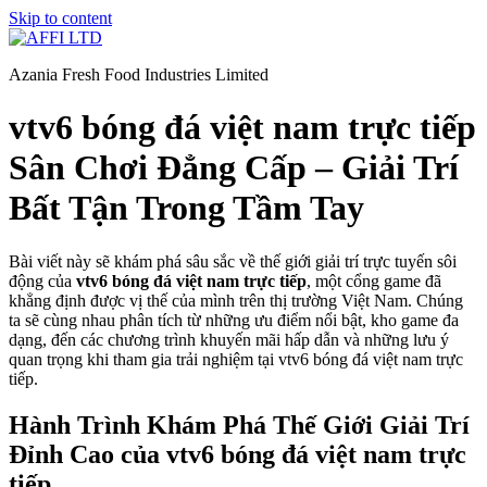
Skip to content
Azania Fresh Food Industries Limited
vtv6 bóng đá việt nam trực tiếp
Sân Chơi Đẳng Cấp – Giải Trí
Bất Tận Trong Tầm Tay
Bài viết này sẽ khám phá sâu sắc về thế giới giải trí trực tuyến sôi
động của
vtv6 bóng đá việt nam trực tiếp
, một cổng game đã
khẳng định được vị thế của mình trên thị trường Việt Nam. Chúng
ta sẽ cùng nhau phân tích từ những ưu điểm nổi bật, kho game đa
dạng, đến các chương trình khuyến mãi hấp dẫn và những lưu ý
quan trọng khi tham gia trải nghiệm tại vtv6 bóng đá việt nam trực
tiếp.
Hành Trình Khám Phá Thế Giới Giải Trí
Đỉnh Cao của vtv6 bóng đá việt nam trực
tiếp