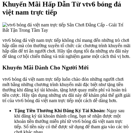
Khuyến Mãi Hấp Dẫn Từ vtv6 bóng đá
việt nam trực tiếp
vtv6 bóng đá việt nam trực tiếp không chỉ mang đến những trò chơi
hấp dẫn mà còn thường xuyên tổ chức các chương trình khuyến mãi
hấp dẫn để tri ân người chơi. Hãy tận dụng tối đa những ưu đãi này
để tăng cơ hội chiến thắng và trải nghiệm game một cách thú vị hơn.
Khuyến Mãi Dành Cho Người Mới
vtv6 bóng đá việt nam trực tiếp luôn chào đón những người chơi
mới bằng những chương trình khuyến mãi đặc biệt như tặng tiền
thưởng khi đăng ký tài khoản, tặng lượt quay miễn phí và hoàn trả
tiền cược. Hãy tận dụng những ưu đãi này để khám phá thế giới giải
trí của vtv6 bóng đá việt nam trực tiếp một cách dễ dàng hơn.
Tặng Tiền Thưởng Khi Đăng Ký Tài Khoản:
Ngay sau
khi đăng ký tài khoản thành công, bạn sẽ nhận được một
khoản tiền thưởng miễn phí từ vtv6 bóng đá việt nam trực
tiếp. Số tiền này có thể được sử dụng để tham gia vào các trò
chơi khác nhau.