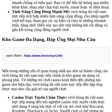
nhanh chóng và hiệu quả. Bạn có thể liên hệ thông qua nhiều
kênh khác nhau như chat trực tuyến, email hoặc số điện thoại.
Tính Năng Cộng Đồng Mạnh Mẽ:
vtv6 bóng đá việt nam
trực tiếp tích hợp nhiều tính năng cộng đồng, cho phép người
chơi kết bạn, tham gia các sự kiện và chia sẻ những khoảnh
khắc đáng nhớ. Điều này tạo nên một không khí sôi động và
gắn kết trong cộng đồng người chơi.
Kho Game Đa Dạng, Đáp Ứng Mọi Nhu Cầu
xem thêm:
https://www.investmart.info
Một trong những yếu tố quan trọng nhất tạo nên sự thành công của
vtv6 bóng đá việt nam trực tiếp chính là kho game đa dạng và
phong phú. Từ những trò chơi casino kinh điển đến những tựa
game slot hiện đại, vtv6 bóng đá việt nam trực tiếp đều đáp ứng
được mọi nhu cầu giải trí của người chơi.
Casino Trực Tuyến Chân Thực:
vtv6 bóng đá việt nam
trực tiếp mang đến trải nghiệm casino trực tuyến chân thực
như đang ở sòng bài thực tế với các trò chơi như Baccarat,
Roulette, Blackjack và Sicbo. Người chơi có thể tương tác