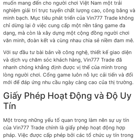
muốn mang đến cho người chơi Việt Nam một trải
nghiệm giải trí trực tuyến chất lượng cao, công bằng và
minh bạch. Mục tiêu phát triển của Vin777 Trade không
chỉ dừng lại ở việc cung cấp một nền tảng game đa
dạng, mà còn là xây dựng một cộng đồng người chơi
văn minh, đoàn kết và cùng nhau chia sẻ niềm đam mê.
Với sự đầu tư bài bản về công nghệ, thiết kế giao diện
và dịch vụ chăm sóc khách hàng, Vin777 Trade đã
nhanh chóng khẳng định được vị thế của mình trong
lòng người chơi. Cổng game luôn nỗ lực cải tiến và đổi
mới để đáp ứng nhu cầu ngày càng cao của thị trường.
Giấy Phép Hoạt Động và Độ Uy
Tín
Một trong những yếu tố quan trọng làm nên sự uy tín
của Vin777 Trade chính là giấy phép hoạt động hợp
pháp. Việc được cấp phép bởi các tổ chức uy tín trong