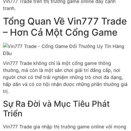
Vin777 Trade trên thị trường game online đầy cạnh
tranh.
Tổng Quan Về Vin777 Trade
– Hơn Cả Một Cổng Game
Vin777 Trade không chỉ là một cổng game thông
thường, mà còn là một sân chơi giải trí đẳng cấp, nơi
người chơi có thể trải nghiệm những trò chơi đa dạng,
hấp dẫn và có cơ hội nhận được những phần thưởng giá
trị.
Sự Ra Đời và Mục Tiêu Phát
Triển
Vin777 Trade gia nhập thị trường game online với mong