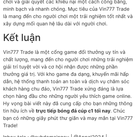
chơi và giải quyết các khiếu nại một cách công bằng,
minh bạch và nhanh chóng. Mục tiêu của Vin777 Trade
là mang đến cho người chơi một trải nghiệm tốt nhất và
xây dựng mối quan hệ lâu dài với người chơi.
Kết luận
Vin777 Trade là một cổng game đổi thưởng uy tín và
chất lượng, mang đến cho người chơi những trải nghiệm
giải trí tuyệt vời và cơ hội nhận được những phần
thưởng giá trị. Với kho game đa dạng, khuyến mãi hấp
dẫn, hệ thống thanh toán an toàn và dịch vụ chăm sóc
khách hàng chu đáo, Vin777 Trade xứng đáng là lựa
chọn hàng đầu cho những người yêu thích game online.
Hy vọng bài viết này đã cung cấp cho bạn những thông
tin hữu ích về
trực tiếp bóng đá cúp c1 tối nay
. Chúc
bạn có những giây phút thư giãn và may mắn tại Vin777
Trade!
Inbox tele : @subdomaingov | @Appal2024 |