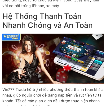
triệu đồng, hoặc tổ chức sự kiện “Vòng Quay May Mắn”
với cơ hội trúng iPhone, xe máy…
Hệ Thống Thanh Toán
Nhanh Chóng và An Toàn
Vin777 Trade hỗ trợ nhiều phương thức thanh toán khác
nhau, giúp người chơi dễ dàng nạp tiền và rút tiền từ tài
khoản. Tất cả các giao dịch đều được thực hiện nhanh