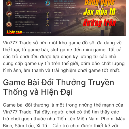
Vin777 Trade sở hữu một kho game đồ sộ, đa dạng về
thể loại, từ game bài, slot game đến mini game. Tất cả
các trò chơi đều được lựa chọn kỹ lưỡng từ các nhà
cung cấp game uy tín trên thế giới, đảm bảo chất lượng
hình ảnh, âm thanh và trải nghiệm chơi game tốt nhất.
Game Bài Đổi Thưởng Truyền
Thống và Hiện Đại
Game bài đổi thưởng là một trong những thế mạnh của
Vin777 Trade. Tại đây, người chơi có thể tìm thấy các
trò chơi quen thuộc như Tiến Lên Miền Nam, Phỏm, Mậu
Binh, Sâm Lốc, Xì Tố… Các trò chơi được thiết kế với