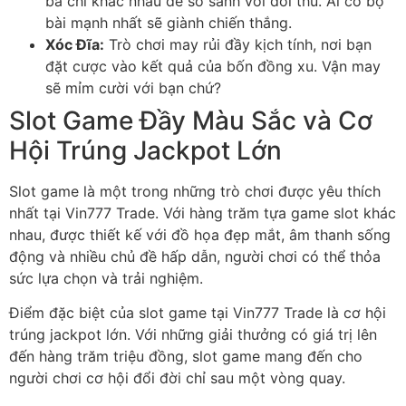
ba chi khác nhau để so sánh với đối thủ. Ai có bộ
bài mạnh nhất sẽ giành chiến thắng.
Xóc Đĩa:
Trò chơi may rủi đầy kịch tính, nơi bạn
đặt cược vào kết quả của bốn đồng xu. Vận may
sẽ mỉm cười với bạn chứ?
Slot Game Đầy Màu Sắc và Cơ
Hội Trúng Jackpot Lớn
Slot game là một trong những trò chơi được yêu thích
nhất tại Vin777 Trade. Với hàng trăm tựa game slot khác
nhau, được thiết kế với đồ họa đẹp mắt, âm thanh sống
động và nhiều chủ đề hấp dẫn, người chơi có thể thỏa
sức lựa chọn và trải nghiệm.
Điểm đặc biệt của slot game tại Vin777 Trade là cơ hội
trúng jackpot lớn. Với những giải thưởng có giá trị lên
đến hàng trăm triệu đồng, slot game mang đến cho
người chơi cơ hội đổi đời chỉ sau một vòng quay.