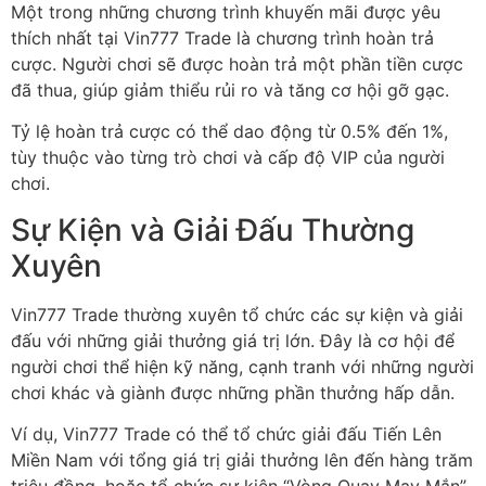
Một trong những chương trình khuyến mãi được yêu
thích nhất tại Vin777 Trade là chương trình hoàn trả
cược. Người chơi sẽ được hoàn trả một phần tiền cược
đã thua, giúp giảm thiểu rủi ro và tăng cơ hội gỡ gạc.
Tỷ lệ hoàn trả cược có thể dao động từ 0.5% đến 1%,
tùy thuộc vào từng trò chơi và cấp độ VIP của người
chơi.
Sự Kiện và Giải Đấu Thường
Xuyên
Vin777 Trade thường xuyên tổ chức các sự kiện và giải
đấu với những giải thưởng giá trị lớn. Đây là cơ hội để
người chơi thể hiện kỹ năng, cạnh tranh với những người
chơi khác và giành được những phần thưởng hấp dẫn.
Ví dụ, Vin777 Trade có thể tổ chức giải đấu Tiến Lên
Miền Nam với tổng giá trị giải thưởng lên đến hàng trăm