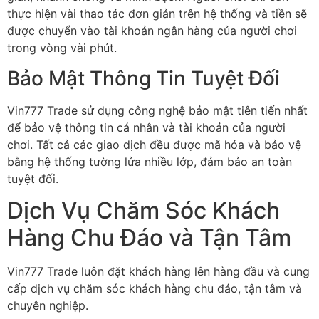
thực hiện vài thao tác đơn giản trên hệ thống và tiền sẽ
được chuyển vào tài khoản ngân hàng của người chơi
trong vòng vài phút.
Bảo Mật Thông Tin Tuyệt Đối
Vin777 Trade sử dụng công nghệ bảo mật tiên tiến nhất
để bảo vệ thông tin cá nhân và tài khoản của người
chơi. Tất cả các giao dịch đều được mã hóa và bảo vệ
bằng hệ thống tường lửa nhiều lớp, đảm bảo an toàn
tuyệt đối.
Dịch Vụ Chăm Sóc Khách
Hàng Chu Đáo và Tận Tâm
Vin777 Trade luôn đặt khách hàng lên hàng đầu và cung
cấp dịch vụ chăm sóc khách hàng chu đáo, tận tâm và
chuyên nghiệp.