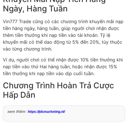
Ngày, Hàng Tuần
Vin777 Trade cũng có các chương trình khuyến mãi nạp
tiền hàng ngày, hàng tuần, giúp người chơi nhận được
thêm tiền thưởng khi nạp tiền vào tài khoản. Tỷ lệ
khuyến mãi có thể dao động từ 5% đến 20%, tùy thuộc
vào từng chương trình.
Ví dụ, người chơi có thể nhận được 10% tiền thưởng khi
nạp tiền vào thứ Hai hàng tuần, hoặc nhận được 15%
tiền thưởng khi nạp tiền vào dịp cuối tuần.
Chương Trình Hoàn Trả Cược
Hấp Dẫn
xem thêm:
https://jdsmarketing.nl/