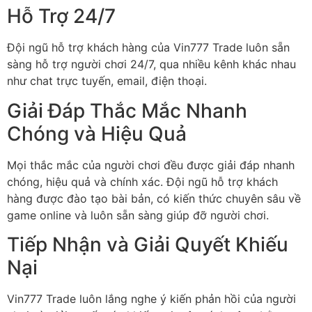
Hỗ Trợ 24/7
Đội ngũ hỗ trợ khách hàng của Vin777 Trade luôn sẵn
sàng hỗ trợ người chơi 24/7, qua nhiều kênh khác nhau
như chat trực tuyến, email, điện thoại.
Giải Đáp Thắc Mắc Nhanh
Chóng và Hiệu Quả
Mọi thắc mắc của người chơi đều được giải đáp nhanh
chóng, hiệu quả và chính xác. Đội ngũ hỗ trợ khách
hàng được đào tạo bài bản, có kiến thức chuyên sâu về
game online và luôn sẵn sàng giúp đỡ người chơi.
Tiếp Nhận và Giải Quyết Khiếu
Nại
Vin777 Trade luôn lắng nghe ý kiến phản hồi của người