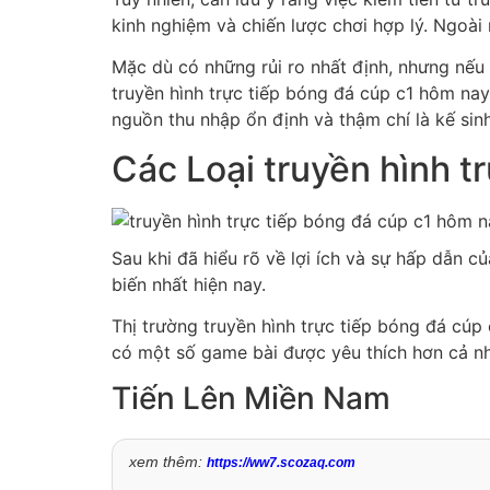
kinh nghiệm và chiến lược chơi hợp lý. Ngoài 
Mặc dù có những rủi ro nhất định, nhưng nếu
truyền hình trực tiếp bóng đá cúp c1 hôm nay
nguồn thu nhập ổn định và thậm chí là kế sinh
Các Loại truyền hình t
Sau khi đã hiểu rõ về lợi ích và sự hấp dẫn 
biến nhất hiện nay.
Thị trường truyền hình trực tiếp bóng đá cúp
có một số game bài được yêu thích hơn cả nhờ 
Tiến Lên Miền Nam
xem thêm:
https://ww7.scozaq.com