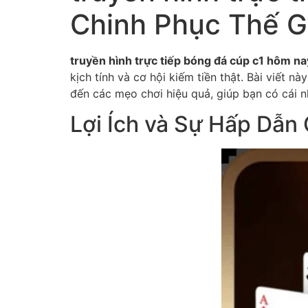
Chinh Phục Thế Gi
truyền hình trực tiếp bóng đá cúp c1 hôm na
kịch tính và cơ hội kiếm tiền thật. Bài viết n
đến các mẹo chơi hiệu quả, giúp bạn có cái n
Lợi Ích và Sự Hấp Dẫn 