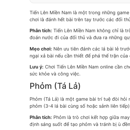
Tiến Lên Miền Nam là một trong những game bà
chơi là đánh hết bài trên tay trước các đối 
Phân tích:
Tiến Lên Miền Nam không chỉ là trò c
đoán nước đi của đối thủ và đưa ra những quy
Mẹo chơi:
Nên ưu tiên đánh các lá bài lẻ trướ
ngại xả bài nếu cần thiết để phá thế trận của
Lưu ý:
Chơi Tiến Lên Miền Nam online cần chọ
sức khỏe và công việc.
Phỏm (Tá Lả)
Phỏm (Tá Lả) là một game bài trí tuệ đòi hỏi 
phỏm (3-4 lá bài cùng số hoặc sảnh liên tiếp)
Phân tích:
Phỏm là trò chơi kết hợp giữa may
định sáng suốt để tạo phỏm và tránh bị ù đền