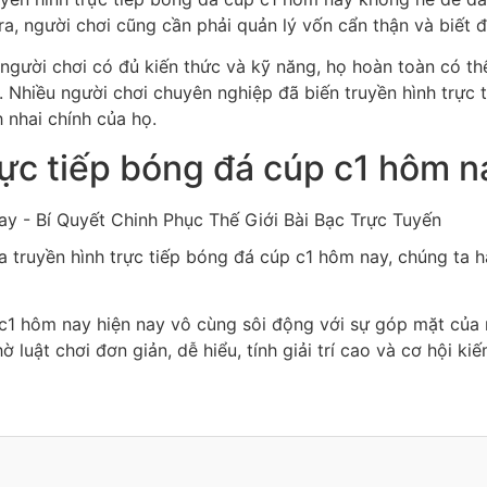
ra, người chơi cũng cần phải quản lý vốn cẩn thận và biết 
 người chơi có đủ kiến thức và kỹ năng, họ hoàn toàn có t
. Nhiều người chơi chuyên nghiệp đã biến truyền hình trực
 nhai chính của họ.
rực tiếp bóng đá cúp c1 hôm n
của truyền hình trực tiếp bóng đá cúp c1 hôm nay, chúng ta
 c1 hôm nay hiện nay vô cùng sôi động với sự góp mặt của r
luật chơi đơn giản, dễ hiểu, tính giải trí cao và cơ hội kiế