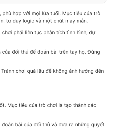
 phù hợp với mọi lứa tuổi. Mục tiêu của trò
án, tư duy logic và một chút may mắn.
chơi phải liên tục phân tích tình hình, dự
h của đối thủ để đoán bài trên tay họ. Đừng
. Tránh chơi quá lâu để không ảnh hưởng đến
t. Mục tiêu của trò chơi là tạo thành các
 đoán bài của đối thủ và đưa ra những quyết