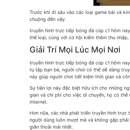
Trước khi đi sâu vào các loại game bài và kin
chuộng đến vậy.
truyền hình trực tiếp bóng đá cúp c1 hôm nay k
thể loại, cùng với cơ hội kiếm thêm thu nhập,
Giải Trí Mọi Lúc Mọi Nơi
truyền hình trực tiếp bóng đá cúp c1 hôm nay
tụ tập bạn bè, người chơi có thể dễ dàng truy
này giúp người chơi tiết kiệm thời gian và cô
Sự tiện lợi này đặc biệt hữu ích cho những n
gian và chi phí cho việc di chuyển, họ có thể
internet.
Hơn nữa, các nhà phát triển truyền hình trực
người dùng luôn mượt mà và không gặp phải c
giãn thoải mái nhất.