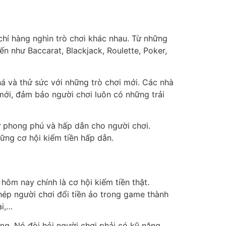
chí hàng nghìn trò chơi khác nhau. Từ những
n như Baccarat, Blackjack, Roulette, Poker,
 và thử sức với những trò chơi mới. Các nhà
 mới, đảm bảo người chơi luôn có những trải
sự phong phú và hấp dẫn cho người chơi.
ững cơ hội kiếm tiền hấp dẫn.
hôm nay chính là cơ hội kiếm tiền thật.
hép người chơi đổi tiền ảo trong game thành
ại,…
ng. Nó đòi hỏi người chơi phải có kỹ năng,