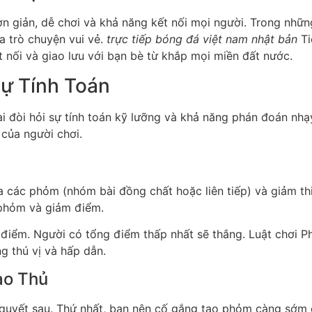
n giản, dễ chơi và khả năng kết nối mọi người. Trong nhữn
ừa trò chuyện vui vẻ.
trực tiếp bóng đá việt nam nhật bản
Ti
t nối và giao lưu với bạn bè từ khắp mọi miền đất nước.
ự Tính Toán
bài đòi hỏi sự tính toán kỹ lưỡng và khả năng phán đoán nh
của người chơi.
a các phỏm (nhóm bài đồng chất hoặc liên tiếp) và giảm thi
 phỏm và giảm điểm.
h điểm. Người có tổng điểm thấp nhất sẽ thắng. Luật chơi 
g thú vị và hấp dẫn.
ao Thủ
quyết sau. Thứ nhất, bạn nên cố gắng tạo phỏm càng sớm cà