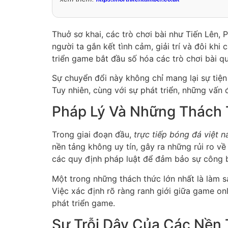
Thuở sơ khai, các trò chơi bài như Tiến Lên, 
người ta gắn kết tình cảm, giải trí và đôi kh
triển game bắt đầu số hóa các trò chơi bài q
Sự chuyển đổi này không chỉ mang lại sự tiện
Tuy nhiên, cùng với sự phát triển, những vấn
Pháp Lý Và Những Thách
Trong giai đoạn đầu,
trực tiếp bóng đá việt 
nền tảng không uy tín, gây ra những rủi ro về
các quy định pháp luật để đảm bảo sự công 
Một trong những thách thức lớn nhất là làm s
Việc xác định rõ ràng ranh giới giữa game on
phát triển game.
Sự Trỗi Dậy Của Các Nền 