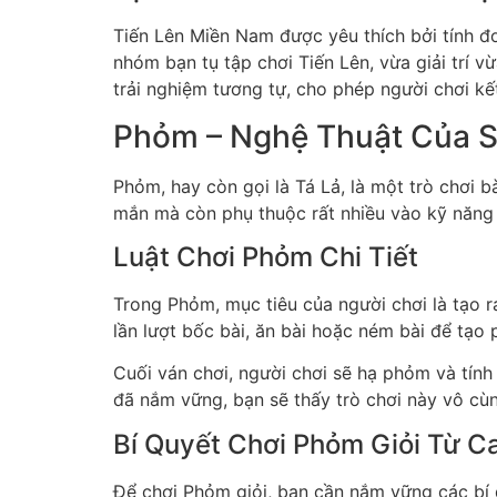
Tiến Lên Miền Nam được yêu thích bởi tính đơ
nhóm bạn tụ tập chơi Tiến Lên, vừa giải trí v
trải nghiệm tương tự, cho phép người chơi kế
Phỏm – Nghệ Thuật Của S
Phỏm, hay còn gọi là Tá Lả, là một trò chơi 
mắn mà còn phụ thuộc rất nhiều vào kỹ năng 
Luật Chơi Phỏm Chi Tiết
Trong Phỏm, mục tiêu của người chơi là tạo r
lần lượt bốc bài, ăn bài hoặc ném bài để tạo
Cuối ván chơi, người chơi sẽ hạ phỏm và tín
đã nắm vững, bạn sẽ thấy trò chơi này vô cùn
Bí Quyết Chơi Phỏm Giỏi Từ C
Để chơi Phỏm giỏi, bạn cần nắm vững các bí 