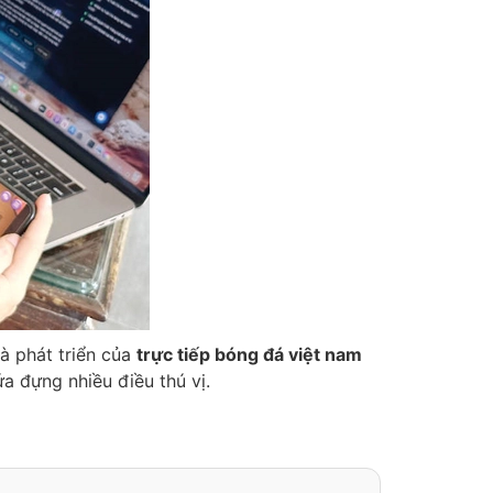
và phát triển của
trực tiếp bóng đá việt nam
 đựng nhiều điều thú vị.