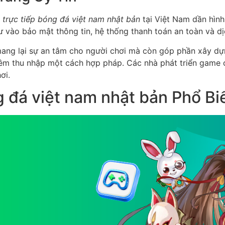
g
trực tiếp bóng đá việt nam nhật bản
tại Việt Nam dần hình
tư vào bảo mật thông tin, hệ thống thanh toán an toàn và 
 mang lại sự an tâm cho người chơi mà còn góp phần xây d
êm thu nhập một cách hợp pháp. Các nhà phát triển game c
ơi.
g đá việt nam nhật bản Phổ B