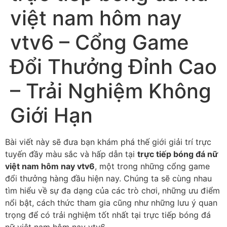
việt nam hôm nay
vtv6 – Cổng Game
Đổi Thưởng Đỉnh Cao
– Trải Nghiệm Không
Giới Hạn
Bài viết này sẽ đưa bạn khám phá thế giới giải trí trực
tuyến đầy màu sắc và hấp dẫn tại
trực tiếp bóng đá nữ
việt nam hôm nay vtv6
, một trong những cổng game
đổi thưởng hàng đầu hiện nay. Chúng ta sẽ cùng nhau
tìm hiểu về sự đa dạng của các trò chơi, những ưu điểm
nổi bật, cách thức tham gia cũng như những lưu ý quan
trọng để có trải nghiệm tốt nhất tại trực tiếp bóng đá