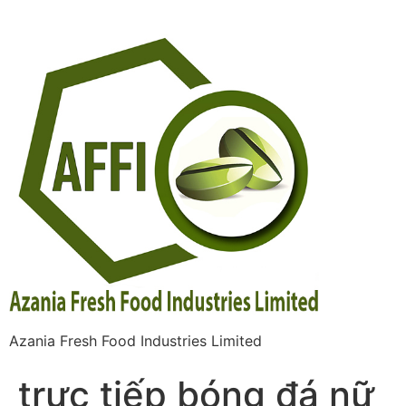
Azania Fresh Food Industries Limited
trực tiếp bóng đá nữ