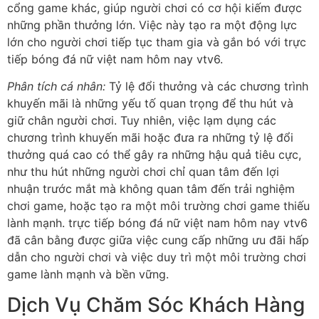
cổng game khác, giúp người chơi có cơ hội kiếm được
những phần thưởng lớn. Việc này tạo ra một động lực
lớn cho người chơi tiếp tục tham gia và gắn bó với trực
tiếp bóng đá nữ việt nam hôm nay vtv6.
Phân tích cá nhân:
Tỷ lệ đổi thưởng và các chương trình
khuyến mãi là những yếu tố quan trọng để thu hút và
giữ chân người chơi. Tuy nhiên, việc lạm dụng các
chương trình khuyến mãi hoặc đưa ra những tỷ lệ đổi
thưởng quá cao có thể gây ra những hậu quả tiêu cực,
như thu hút những người chơi chỉ quan tâm đến lợi
nhuận trước mắt mà không quan tâm đến trải nghiệm
chơi game, hoặc tạo ra một môi trường chơi game thiếu
lành mạnh. trực tiếp bóng đá nữ việt nam hôm nay vtv6
đã cân bằng được giữa việc cung cấp những ưu đãi hấp
dẫn cho người chơi và việc duy trì một môi trường chơi
game lành mạnh và bền vững.
Dịch Vụ Chăm Sóc Khách Hàng