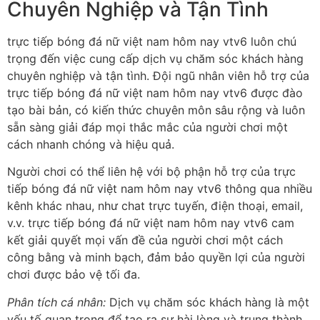
Chuyên Nghiệp và Tận Tình
trực tiếp bóng đá nữ việt nam hôm nay vtv6 luôn chú
trọng đến việc cung cấp dịch vụ chăm sóc khách hàng
chuyên nghiệp và tận tình. Đội ngũ nhân viên hỗ trợ của
trực tiếp bóng đá nữ việt nam hôm nay vtv6 được đào
tạo bài bản, có kiến thức chuyên môn sâu rộng và luôn
sẵn sàng giải đáp mọi thắc mắc của người chơi một
cách nhanh chóng và hiệu quả.
Người chơi có thể liên hệ với bộ phận hỗ trợ của trực
tiếp bóng đá nữ việt nam hôm nay vtv6 thông qua nhiều
kênh khác nhau, như chat trực tuyến, điện thoại, email,
v.v. trực tiếp bóng đá nữ việt nam hôm nay vtv6 cam
kết giải quyết mọi vấn đề của người chơi một cách
công bằng và minh bạch, đảm bảo quyền lợi của người
chơi được bảo vệ tối đa.
Phân tích cá nhân:
Dịch vụ chăm sóc khách hàng là một
yếu tố quan trọng để tạo ra sự hài lòng và trung thành