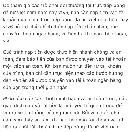
Để tham gia các trò chơi đổi thưởng tại trực tiếp bóng
đá nữ việt nam hôm nay vtv6, bạn cần nạp tiền vào tài
khoản của mình. trực tiếp bóng đá nữ việt nam hôm nay
vtv6 hỗ trợ nhiều hình thức nạp tiền khác nhau, như
chuyển khoản ngân hàng, ví điện tử, thẻ cào điện thoại,
v.v.
Quá trình nạp tiền được thực hiện nhanh chóng và an
toàn, đảm bảo tiền của bạn được chuyển vào tài khoản
một cách an toàn. Khi bạn muốn rút tiền từ tài khoản
của mình, bạn chỉ cần thực hiện theo các bước hướng
dẫn và tiền sẽ được chuyển vào tài khoản ngân hàng
của bạn trong thời gian ngắn.
Phân tích cá nhân:
Tính minh bạch và an toàn trong các
giao dịch nạp và rút tiền là một yếu tố quan trọng để
tạo ra sự tin tưởng của người chơi. Bởi vì, người chơi
cần cảm thấy an tâm khi nạp tiền vào tài khoản và rút
tiền ra khỏi tài khoản. trực tiếp bóng đá nữ việt nam