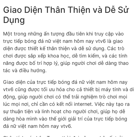
Giao Diện Thân Thiện và Dễ Sử
Dụng
Một trong những ấn tượng đầu tiên khi truy cập vào
trực tiếp bóng đá nữ việt nam hôm nay vtv6 là giao
diện được thiết kế thân thiện và dễ sử dụng. Các trò
chơi được sắp xếp khoa học, dễ tìm kiếm, và các tính
năng được bố trí hợp lý, giúp người chơi dễ dàng thao
tác và điều hướng.
Giao diện của trực tiếp bóng đá nữ việt nam hôm nay
vtv6 cũng được tối ưu hóa cho cả thiết bị máy tính và di
động, giúp người chơi có thể trải nghiệm trò chơi mọi
lúc mọi nơi, chỉ cần có kết nối internet. Việc này tạo ra
sự thuận tiện và linh hoạt cho người chơi, giúp họ dễ
dàng hòa mình vào thế giới giải trí của trực tiếp bóng
đá nữ việt nam hôm nay vtv6.