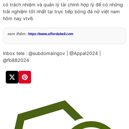
có trách nhiệm và quản lý tài chính hợp lý để có những
trải nghiệm tốt nhất tại trực tiếp bóng đá nữ việt nam
hôm nay vtv6.
xem thêm:
https://www.affordabell.com
Inbox tele : @subdomaingov | @Appal2024 |
@fb882024