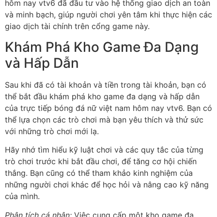
hôm nay vtv6 đã đầu tư vào hệ thống giao dịch an toàn
và minh bạch, giúp người chơi yên tâm khi thực hiện các
giao dịch tài chính trên cổng game này.
Khám Phá Kho Game Đa Dạng
và Hấp Dẫn
Sau khi đã có tài khoản và tiền trong tài khoản, bạn có
thể bắt đầu khám phá kho game đa dạng và hấp dẫn
của trực tiếp bóng đá nữ việt nam hôm nay vtv6. Bạn có
thể lựa chọn các trò chơi mà bạn yêu thích và thử sức
với những trò chơi mới lạ.
Hãy nhớ tìm hiểu kỹ luật chơi và các quy tắc của từng
trò chơi trước khi bắt đầu chơi, để tăng cơ hội chiến
thắng. Bạn cũng có thể tham khảo kinh nghiệm của
những người chơi khác để học hỏi và nâng cao kỹ năng
của mình.
Phân tích cá nhân:
Việc cung cấp một kho game đa