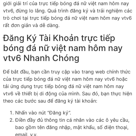
giới giải trí của trực tiếp bóng đá nữ việt nam hôm nay
vtv6, đừng lo lắng. Quá trình đăng ký và trải nghiệm các
trò chơi tại trực tiếp bóng đá nữ việt nam hôm nay vtv6
rất đơn giản và dễ dàng.
Đăng Ký Tài Khoản trực tiếp
bóng đá nữ việt nam hôm nay
vtv6 Nhanh Chóng
Để bắt đầu, bạn cần truy cập vào trang web chính thức
của trực tiếp bóng đá nữ việt nam hôm nay vtv6 hoặc
tải ứng dụng trực tiếp bóng đá nữ việt nam hôm nay
vtv6 về thiết bị di động của mình. Sau đó, bạn thực hiện
theo các bước sau để đăng ký tài khoản:
Nhấn vào nút “Đăng ký”.
Điền đầy đủ thông tin cá nhân vào các ô yêu cầu,
bao gồm tên đăng nhập, mật khẩu, số điện thoại,
email, v.v.