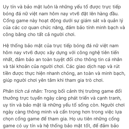
Uy tín và bảo mật luôn là những yếu tố được trực tiếp
bóng đá nữ việt nam hôm nay vtv6 đặt lên hàng đầu.
Cổng game này hoạt động dưới sự giám sát và quản lý
của các cơ quan chức năng, đảm bảo tính minh bạch và
công bằng cho tất cả người chơi.
Hệ thống bảo mật của trực tiếp bóng đá nữ việt nam
hôm nay vtv6 được xây dựng với công nghệ tiên tiến
nhất, đảm bảo an toàn tuyệt đối cho thông tin cá nhân
và tài khoản của người chơi. Các giao dịch nạp và rút
tiền được thực hiện nhanh chóng, an toàn và minh bạch,
giúp người chơi yên tâm khi tham gia trò chơi.
Phân tích cá nhân:
Trong bối cảnh thị trường game đổi
thưởng trực tuyến ngày càng phát triển và cạnh tranh,
uy tín và bảo mật là những yếu tố sống còn. Người chơi
ngày càng thông minh và cẩn trọng hơn trong việc lựa
chọn cổng game để tham gia. Họ ưu tiên những cổng
game có uy tín và hệ thống bảo mật tốt, để đảm bảo