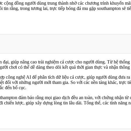
c cộng đồng người dùng trung thành nhờ các chương trình khuyến mãi 
 tin rằng, trong tương lai, trực tiếp bóng đá mu gặp southampton sẽ tiế
 đại, giúp nâng cao trải nghiệm cá cược cho người dùng. Từ hệ thống cá
gười chơi có thể dễ dàng theo dõi kết quả thời gian thực và nhận thông 
ợp công nghệ AI để phân tích dữ liệu cá cược, giúp người dùng đưa ra 
c biệt đối với những người mới tham gia. So với các nền tảng khác, trực
ắc đến bố cục.
uthampton đảm bảo rằng mọi giao dịch đều an toàn, với chứng nhận từ c
i chiến lược, giúp xây dựng lòng tin lâu dài. Tổng thể, các tính năng 