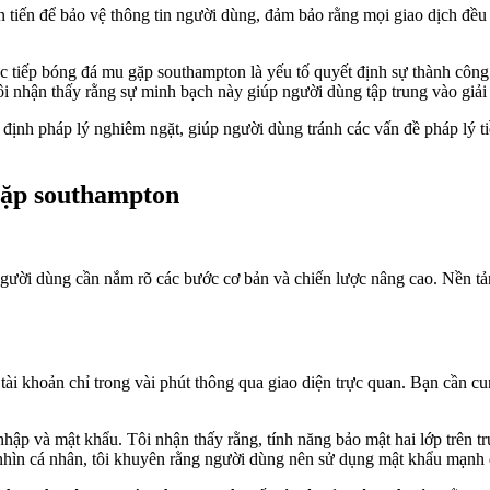
tiến để bảo vệ thông tin người dùng, đảm bảo rằng mọi giao dịch đều a
rực tiếp bóng đá mu gặp southampton là yếu tố quyết định sự thành công 
i nhận thấy rằng sự minh bạch này giúp người dùng tập trung vào giải t
định pháp lý nghiêm ngặt, giúp người dùng tránh các vấn đề pháp lý t
gặp southampton
 người dùng cần nắm rõ các bước cơ bản và chiến lược nâng cao. Nền t
i khoản chỉ trong vài phút thông qua giao diện trực quan. Bạn cần cun
nhập và mật khẩu. Tôi nhận thấy rằng, tính năng bảo mật hai lớp trên 
 nhìn cá nhân, tôi khuyên rằng người dùng nên sử dụng mật khẩu mạnh 