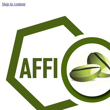
Skip to content