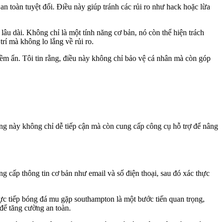
n toàn tuyệt đối. Điều này giúp tránh các rủi ro như hack hoặc lừa
lâu dài. Không chỉ là một tính năng cơ bản, nó còn thể hiện trách
rí mà không lo lắng về rủi ro.
iềm ẩn. Tôi tin rằng, điều này không chỉ bảo vệ cá nhân mà còn góp
ảng này không chỉ dễ tiếp cận mà còn cung cấp công cụ hỗ trợ để nâng
g cấp thông tin cơ bản như email và số điện thoại, sau đó xác thực
trực tiếp bóng đá mu gặp southampton là một bước tiến quan trọng,
để tăng cường an toàn.