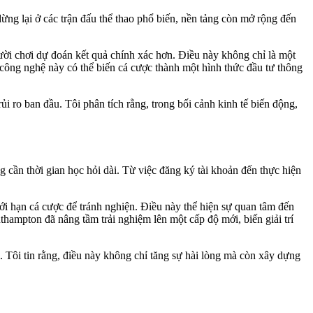
ừng lại ở các trận đấu thể thao phổ biến, nền tảng còn mở rộng đến
gười chơi dự đoán kết quả chính xác hơn. Điều này không chỉ là một
 công nghệ này có thể biến cá cược thành một hình thức đầu tư thông
 ro ban đầu. Tôi phân tích rằng, trong bối cảnh kinh tế biến động,
cần thời gian học hỏi dài. Từ việc đăng ký tài khoản đến thực hiện
iới hạn cá cược để tránh nghiện. Điều này thể hiện sự quan tâm đến
thampton đã nâng tầm trải nghiệm lên một cấp độ mới, biến giải trí
. Tôi tin rằng, điều này không chỉ tăng sự hài lòng mà còn xây dựng