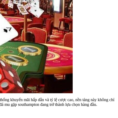
ệ thống khuyến mãi hấp dẫn và tỷ lệ cược cao, nền tảng này không chỉ
 đá mu gặp southampton đang trở thành lựa chọn hàng đầu.