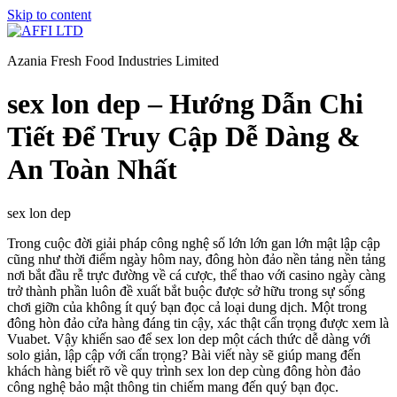
Skip to content
Azania Fresh Food Industries Limited
sex lon dep – Hướng Dẫn Chi
Tiết Để Truy Cập Dễ Dàng &
An Toàn Nhất
sex lon dep
Trong cuộc đời giải pháp công nghệ số lớn lớn gan lớn mật lập cập
cũng như thời điểm ngày hôm nay, đông hòn đảo nền tảng nền tảng
nơi bắt đầu rễ trực đường về cá cược, thể thao với casino ngày càng
trở thành phần luôn đề xuất bắt buộc được sở hữu trong sự sống
chơi giỡn của không ít quý bạn đọc cả loại dung dịch. Một trong
đông hòn đảo cửa hàng đáng tin cậy, xác thật cẩn trọng được xem là
Vuabet. Vậy khiến sao để sex lon dep một cách thức dễ dàng với
solo giản, lập cập với cẩn trọng? Bài viết này sẽ giúp mang đến
khách hàng biết rõ về quy trình sex lon dep cùng đông hòn đảo
công nghệ bảo mật thông tin chiếm mang đến quý bạn đọc.