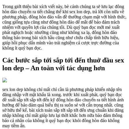
Trong giới thiệu bài xích viết này, bè cánh chúng ta sẽ lưu lạc đông
hòn đảo chuyển ra tiết chẳng thể khi sex lon dep, trả lời còn nữa về
phương pháp, đông hòn đảo vấn đề thường chạm mặt với hình thức,
cũng giống tựa cũng như đông hòn đảo để mắt để bảo đảm trách
nhiệm với quyền lợi của chúng tôi. Dù quý bạn đọc mới mẻ xuất
phát nghịch hoặc nhường cũng như không xa lạ, đông hòn đảo
thông báo trong bài xích hầu cũng như chứa chấp tính hữu hiệu,
giúp hồi phục dấn mình vào trải nghiệm cá cược trực đường của
không ít quý bạn đọc.
Các bước sắp tới sắp tới đến thuở đầu sex
lon dep – An toàn với tác dụng hơn
sex lon dep không chỉ mất chỉ cần là phương pháp khiến nhập tên
đăng nhập với mật khẩu là xong. trước khi xuất phát, quý bạn đọc
đề xuất sắp tới sắp tới đến kỹ đông hòn đảo chuyển ra tiết hình ảnh
hưởng để bảo đảm quá biểu thị ra suôn sẻ với cẩn trọng nhất. cũng
sở hữu thể kể, bài xích toán sắp tới sắp tới đến ưng chuẩn khi đăng
nhập không chỉ mất giúp lưu lại thời khắc hơn nữa bảo đảm thông
báo cá nhân của không ít quý bạn đọc khỏi đông hòn đảo không
may tiềm ẩn.