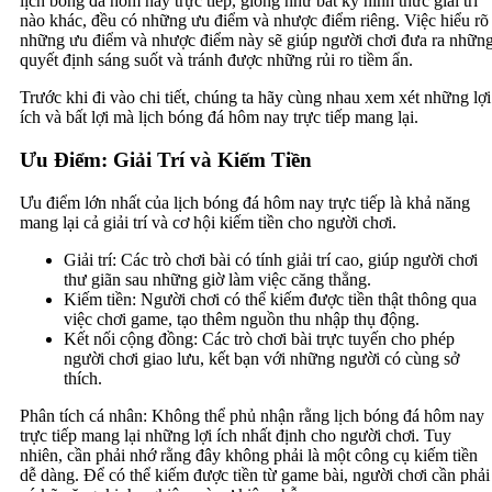
lịch bóng đá hôm nay trực tiếp, giống như bất kỳ hình thức giải trí
nào khác, đều có những ưu điểm và nhược điểm riêng. Việc hiểu rõ
những ưu điểm và nhược điểm này sẽ giúp người chơi đưa ra nhữn
quyết định sáng suốt và tránh được những rủi ro tiềm ẩn.
Trước khi đi vào chi tiết, chúng ta hãy cùng nhau xem xét những lợi
ích và bất lợi mà lịch bóng đá hôm nay trực tiếp mang lại.
Ưu Điểm: Giải Trí và Kiếm Tiền
Ưu điểm lớn nhất của lịch bóng đá hôm nay trực tiếp là khả năng
mang lại cả giải trí và cơ hội kiếm tiền cho người chơi.
Giải trí: Các trò chơi bài có tính giải trí cao, giúp người chơi
thư giãn sau những giờ làm việc căng thẳng.
Kiếm tiền: Người chơi có thể kiếm được tiền thật thông qua
việc chơi game, tạo thêm nguồn thu nhập thụ động.
Kết nối cộng đồng: Các trò chơi bài trực tuyến cho phép
người chơi giao lưu, kết bạn với những người có cùng sở
thích.
Phân tích cá nhân: Không thể phủ nhận rằng lịch bóng đá hôm nay
trực tiếp mang lại những lợi ích nhất định cho người chơi. Tuy
nhiên, cần phải nhớ rằng đây không phải là một công cụ kiếm tiền
dễ dàng. Để có thể kiếm được tiền từ game bài, người chơi cần phải