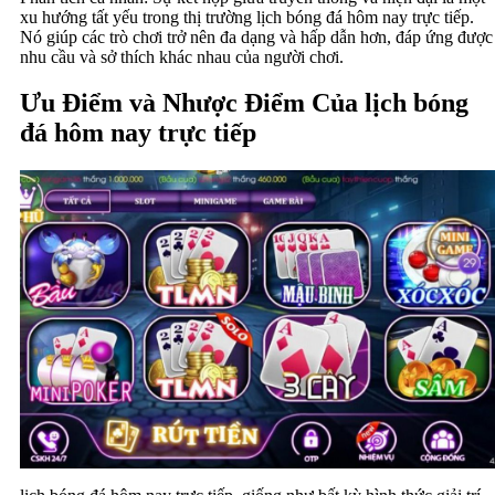
xu hướng tất yếu trong thị trường lịch bóng đá hôm nay trực tiếp.
Nó giúp các trò chơi trở nên đa dạng và hấp dẫn hơn, đáp ứng được
nhu cầu và sở thích khác nhau của người chơi.
Ưu Điểm và Nhược Điểm Của lịch bóng
đá hôm nay trực tiếp