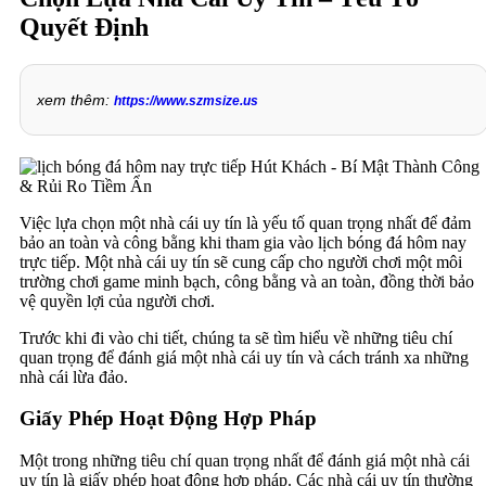
Quyết Định
xem thêm:
https://www.szmsize.us
Việc lựa chọn một nhà cái uy tín là yếu tố quan trọng nhất để đảm
bảo an toàn và công bằng khi tham gia vào lịch bóng đá hôm nay
trực tiếp. Một nhà cái uy tín sẽ cung cấp cho người chơi một môi
trường chơi game minh bạch, công bằng và an toàn, đồng thời bảo
vệ quyền lợi của người chơi.
Trước khi đi vào chi tiết, chúng ta sẽ tìm hiểu về những tiêu chí
quan trọng để đánh giá một nhà cái uy tín và cách tránh xa những
nhà cái lừa đảo.
Giấy Phép Hoạt Động Hợp Pháp
Một trong những tiêu chí quan trọng nhất để đánh giá một nhà cái
uy tín là giấy phép hoạt động hợp pháp. Các nhà cái uy tín thường