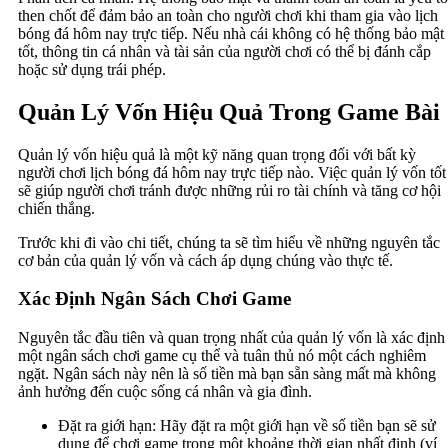
then chốt để đảm bảo an toàn cho người chơi khi tham gia vào lịch
bóng đá hôm nay trực tiếp. Nếu nhà cái không có hệ thống bảo mật
tốt, thông tin cá nhân và tài sản của người chơi có thể bị đánh cắp
hoặc sử dụng trái phép.
Quản Lý Vốn Hiệu Quả Trong Game Bài
Quản lý vốn hiệu quả là một kỹ năng quan trọng đối với bất kỳ
người chơi lịch bóng đá hôm nay trực tiếp nào. Việc quản lý vốn tốt
sẽ giúp người chơi tránh được những rủi ro tài chính và tăng cơ hội
chiến thắng.
Trước khi đi vào chi tiết, chúng ta sẽ tìm hiểu về những nguyên tắc
cơ bản của quản lý vốn và cách áp dụng chúng vào thực tế.
Xác Định Ngân Sách Chơi Game
Nguyên tắc đầu tiên và quan trọng nhất của quản lý vốn là xác định
một ngân sách chơi game cụ thể và tuân thủ nó một cách nghiêm
ngặt. Ngân sách này nên là số tiền mà bạn sẵn sàng mất mà không
ảnh hưởng đến cuộc sống cá nhân và gia đình.
Đặt ra giới hạn: Hãy đặt ra một giới hạn về số tiền bạn sẽ sử
dụng để chơi game trong một khoảng thời gian nhất định (ví