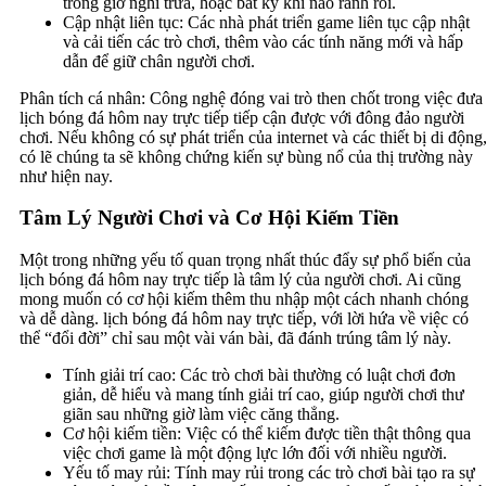
trong giờ nghỉ trưa, hoặc bất kỳ khi nào rảnh rỗi.
Cập nhật liên tục: Các nhà phát triển game liên tục cập nhật
và cải tiến các trò chơi, thêm vào các tính năng mới và hấp
dẫn để giữ chân người chơi.
Phân tích cá nhân: Công nghệ đóng vai trò then chốt trong việc đưa
lịch bóng đá hôm nay trực tiếp tiếp cận được với đông đảo người
chơi. Nếu không có sự phát triển của internet và các thiết bị di động
có lẽ chúng ta sẽ không chứng kiến sự bùng nổ của thị trường này
như hiện nay.
Tâm Lý Người Chơi và Cơ Hội Kiếm Tiền
Một trong những yếu tố quan trọng nhất thúc đẩy sự phổ biến của
lịch bóng đá hôm nay trực tiếp là tâm lý của người chơi. Ai cũng
mong muốn có cơ hội kiếm thêm thu nhập một cách nhanh chóng
và dễ dàng. lịch bóng đá hôm nay trực tiếp, với lời hứa về việc có
thể “đổi đời” chỉ sau một vài ván bài, đã đánh trúng tâm lý này.
Tính giải trí cao: Các trò chơi bài thường có luật chơi đơn
giản, dễ hiểu và mang tính giải trí cao, giúp người chơi thư
giãn sau những giờ làm việc căng thẳng.
Cơ hội kiếm tiền: Việc có thể kiếm được tiền thật thông qua
việc chơi game là một động lực lớn đối với nhiều người.
Yếu tố may rủi: Tính may rủi trong các trò chơi bài tạo ra sự