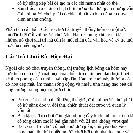
có kỹ năng xếp bài để tạo ra các chi mạnh nhất có thể.
Sâm Lốc: Trò chơi có luật chơi tương đối đơn giản nhưng vẫ
đòi hỏi người chơi phải có chiến thuật và khả năng ra quyết
định nhanh chóng.
Phân tích cá nhân: Các trò chơi bài truyền thống luôn có một sức
hút đặc biệt đối với người chơi Việt Nam. Chúng không chỉ là
những trò chơi giải trí mà còn là một phần của văn hóa và ký ức tuổ
thơ của nhiều người.
Các Trò Chơi Bài Hiện Đại
Ngoài các trò chơi truyền thống, thị trường lịch bóng đá hôm nay
trực tiếp còn có sự xuất hiện của nhiều trò chơi hiện đại được thiết
kế theo phong cách mới lạ và hấp dẫn. Các trò chơi này thường có
đồ họa đẹp mắt, âm thanh sống động và nhiều tính năng đặc biệt để
tăng cường trải nghiệm người chơi.
Poker: Trò chơi bài nổi tiếng thế giới, đòi hỏi người chơi phải
có kỹ năng đọc vị đối thủ, chiến thuật đặt cược và quản lý
vốn tốt.
Blackjack: Trò chơi đơn giản nhưng đầy kịch tính, mục tiêu l
có tổng điểm các lá bài gần nhất với 21 mà không vượt quá.
Baccarat: Trò chơi có luật chơi đơn giản, chủ yếu dựa vào
may mắn, thu hút nhiều người chơi bởi tính nhanh chóng và