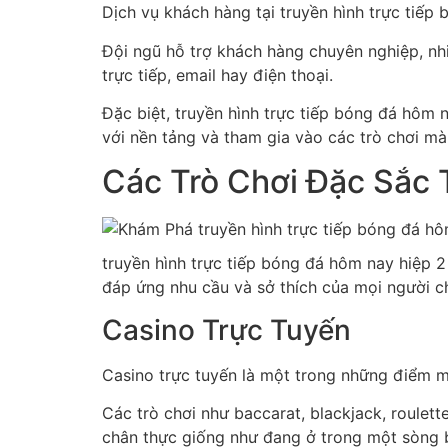
Dịch vụ khách hàng tại truyền hình trực tiếp
Đội ngũ hỗ trợ khách hàng chuyên nghiệp, nhi
trực tiếp, email hay điện thoại.
Đặc biệt, truyền hình trực tiếp bóng đá hôm
với nền tảng và tham gia vào các trò chơi m
Các Trò Chơi Đặc Sắc T
truyền hình trực tiếp bóng đá hôm nay hiệp 2 
đáp ứng nhu cầu và sở thích của mọi người ch
Casino Trực Tuyến
Casino trực tuyến là một trong những điểm m
Các trò chơi như baccarat, blackjack, roulet
chân thực giống như đang ở trong một sòng b