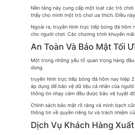
Nền tảng này cung cấp một loạt các trò chơi 
thấy cho mình một trò chơi ưa thích. Điều này
Ngoài ra, truyền hình trực tiếp bóng đá hôm 
cho người chơi. Các chương trình khuyến mãi
An Toàn Và Bảo Mật Tối Ư
Một trong những yếu tố quan trọng hàng đầu 
dùng.
truyền hình trực tiếp bóng đá hôm nay hiệp 2
áp dụng để bảo vệ dữ liệu cá nhân của người
thông tin nhạy cảm đều được bảo vệ tuyệt đố
Chính sách bảo mật rõ ràng và minh bạch cũn
thông tin về quyền riêng tư và trách nhiệm c
Dịch Vụ Khách Hàng Xuất