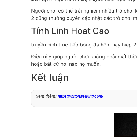
Người chơi có thể trải nghiệm nhiều trò chơ
2 cũng thường xuyên cập nhật các trò chơi mớ
Tính Linh Hoạt Cao
truyền hình trực tiếp bóng đá hôm nay hiệp 2
Điều này giúp người chơi không phải mất thời
hoặc bất cứ nơi nào họ muốn.
Kết luận
xem thêm:
https://rixtonwearintl.com/