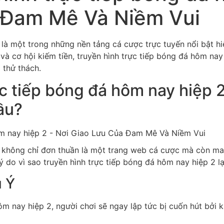
 Đam Mê Và Niềm Vui
là một trong những nền tảng cá cược trực tuyến nổi bật hiệ
rí và cơ hội kiếm tiền, truyền hình trực tiếp bóng đá hôm n
 thử thách.
ực tiếp bóng đá hôm nay hiệp 
ầu?
2 không chỉ đơn thuần là một trang web cá cược mà còn man
 do vì sao truyền hình trực tiếp bóng đá hôm nay hiệp 2 lạ
ú Ý
ôm nay hiệp 2, người chơi sẽ ngay lập tức bị cuốn hút bởi 