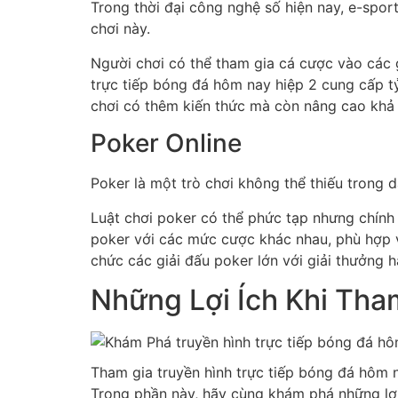
Trong thời đại công nghệ số hiện nay, e-spo
chơi này.
Người chơi có thể tham gia cá cược vào các g
trực tiếp bóng đá hôm nay hiệp 2 cung cấp tỷ
chơi có thêm kiến thức mà còn nâng cao khả
Poker Online
Poker là một trò chơi không thể thiếu trong 
Luật chơi poker có thể phức tạp nhưng chính 
poker với các mức cược khác nhau, phù hợp v
chức các giải đấu poker lớn với giải thưởng 
Những Lợi Ích Khi Tham
Tham gia truyền hình trực tiếp bóng đá hôm n
Trong phần này, hãy cùng khám phá những lợi