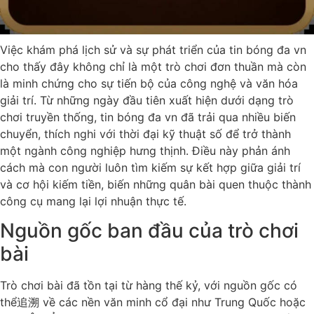
Việc khám phá lịch sử và sự phát triển của tin bóng đa vn
cho thấy đây không chỉ là một trò chơi đơn thuần mà còn
là minh chứng cho sự tiến bộ của công nghệ và văn hóa
giải trí. Từ những ngày đầu tiên xuất hiện dưới dạng trò
chơi truyền thống, tin bóng đa vn đã trải qua nhiều biến
chuyển, thích nghi với thời đại kỹ thuật số để trở thành
một ngành công nghiệp hưng thịnh. Điều này phản ánh
cách mà con người luôn tìm kiếm sự kết hợp giữa giải trí
và cơ hội kiếm tiền, biến những quân bài quen thuộc thành
công cụ mang lại lợi nhuận thực tế.
Nguồn gốc ban đầu của trò chơi
bài
Trò chơi bài đã tồn tại từ hàng thế kỷ, với nguồn gốc có
thể追溯 về các nền văn minh cổ đại như Trung Quốc hoặc