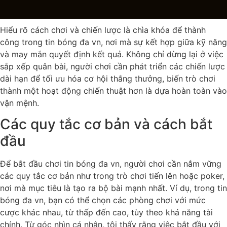
Hiểu rõ cách chơi và chiến lược là chìa khóa để thành
công trong tin bóng đa vn, nơi mà sự kết hợp giữa kỹ năng
và may mắn quyết định kết quả. Không chỉ dừng lại ở việc
sắp xếp quân bài, người chơi cần phát triển các chiến lược
dài hạn để tối ưu hóa cơ hội thắng thưởng, biến trò chơi
thành một hoạt động chiến thuật hơn là dựa hoàn toàn vào
vận mệnh.
Các quy tắc cơ bản và cách bắt
đầu
Để bắt đầu chơi tin bóng đa vn, người chơi cần nắm vững
các quy tắc cơ bản như trong trò chơi tiến lên hoặc poker,
nơi mà mục tiêu là tạo ra bộ bài mạnh nhất. Ví dụ, trong tin
bóng đa vn, bạn có thể chọn các phòng chơi với mức
cược khác nhau, từ thấp đến cao, tùy theo khả năng tài
chính. Từ góc nhìn cá nhân, tôi thấy rằng việc bắt đầu với