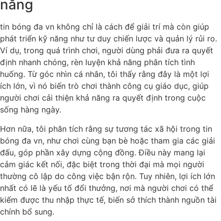
năng
tin bóng đa vn không chỉ là cách để giải trí mà còn giúp
phát triển kỹ năng như tư duy chiến lược và quản lý rủi ro.
Ví dụ, trong quá trình chơi, người dùng phải đưa ra quyết
định nhanh chóng, rèn luyện khả năng phân tích tình
huống. Từ góc nhìn cá nhân, tôi thấy rằng đây là một lợi
ích lớn, vì nó biến trò chơi thành công cụ giáo dục, giúp
người chơi cải thiện khả năng ra quyết định trong cuộc
sống hàng ngày.
Hơn nữa, tôi phân tích rằng sự tương tác xã hội trong tin
bóng đa vn, như chơi cùng bạn bè hoặc tham gia các giải
đấu, góp phần xây dựng cộng đồng. Điều này mang lại
cảm giác kết nối, đặc biệt trong thời đại mà mọi người
thường cô lập do công việc bận rộn. Tuy nhiên, lợi ích lớn
nhất có lẽ là yếu tố đổi thưởng, nơi mà người chơi có thể
kiếm được thu nhập thực tế, biến sở thích thành nguồn tài
chính bổ sung.