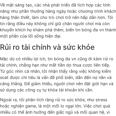
Về mặt sáng tạo, các nhà phát triển đã tích hợp các tính
năng như phần thưởng hàng ngày hoặc chương trình khách
hàng thân thiết, làm cho trò chơi trở nên hấp dẫn hơn. Tôi
tin rằng điều này không chỉ giữ chân người chơi mà còn
khuyến khích họ khám phá thêm, biến tin bóng đa vn thành
một phần của lối sống hiện đại.
Rủi ro tài chính và sức khỏe
Mặc dù có nhiều lợi ích, tin bóng đa vn cũng đi kèm rủi ro
tài chính, chẳng hạn như mất tiền do thua cược liên tiếp.
Từ góc nhìn cá nhân, tôi nhận thấy rằng việc không kiểm
soát được chi tiêu là vấn đề phổ biến, dẫn đến nợ nần và
căng thẳng. Để giảm thiểu, người chơi nên đặt giới hạn và
sử dụng các công cụ tự khóa tài khoản khi cần.
Ngoài ra, tôi phân tích rằng rủi ro sức khỏe, như stress
hoặc nghiện game, là một mối lo ngại lớn. Việc chơi quá
nhiều có thể ảnh hưởng đến giấc ngủ và mối quan hệ, vì