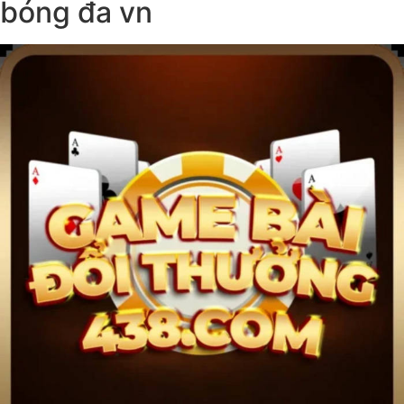
bóng đa vn