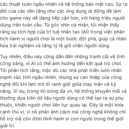
các thuật toán ngẫu nhiên và hệ thống bảo mật cao. Sự ra
đời của các nền tảng như các ứng dụng di động đã làm
cho game này dễ dàng tiếp cận hơn, với hàng triệu người
dùng trên toàn cầu. Từ góc nhìn cá nhân, tôi nhận thấy
rằng sự tích hợp của trí tuệ nhân tạo (AI) trong việc phân
tích hành vi người chơi là một bước đột phá, giúp cá nhân
hóa trải nghiệm và tăng tỷ lệ giữ chân người dùng.
Tuy nhiên, điều này cũng dẫn đến những tranh cãi về tính
công bằng, vì AI có thể ảnh hưởng đến kết quả trò chơi.
Tôi phân tích rằng, mặc dù các nhà phát triển luôn nhấn
mạnh vào tính ngẫu nhiên, nhưng sự can thiệp của công
nghệ đôi khi làm mờ đi ranh giới giữa may mắn và kỹ
năng. Ví dụ, trong tin bóng đa vn, hệ thống khuyến mãi và
thưởng dựa trên dữ liệu người dùng có thể tạo ra sự phụ
thuộc, khiến người chơi liên tục quay lại. Đây là một khía
cạnh thú vị, vì nó phản ánh cách mà công nghệ không chỉ
hỗ trợ mà còn định hình hành vi con người trong thế giới
giải trí.