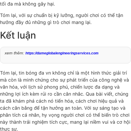
tối đa mà không gây hại.
Tóm lại, với sự chuẩn bị kỹ lưỡng, người chơi có thể tận
hưởng đầy đủ những gì trò chơi mang lại.
Kết luận
xem thêm:
https://dameglobalengineeringservices.com
Tóm lại, tin bóng đa vn không chỉ là một hình thức giải trí
mà còn là minh chứng cho sự phát triển của công nghệ và
văn hóa, với lịch sử phong phú, chiến lược đa dạng và
những lợi ích kèm rủi ro cần cân nhắc. Qua bài viết, chúng
ta đã khám phá cách nó tiến hóa, cách chơi hiệu quả và
cách cân bằng để tận hưởng an toàn. Với sự sáng tạo và
phân tích cá nhân, hy vọng người chơi có thể biến trò chơi
này thành trải nghiệm tích cực, mang lại niềm vui và cơ hội
thực sự.