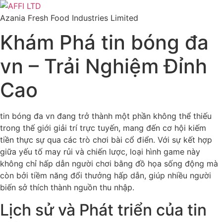
Azania Fresh Food Industries Limited
Khám Phá tin bóng đa
vn – Trải Nghiệm Đỉnh
Cao
tin bóng đa vn đang trở thành một phần không thể thiếu
trong thế giới giải trí trực tuyến, mang đến cơ hội kiếm
tiền thực sự qua các trò chơi bài cổ điển. Với sự kết hợp
giữa yếu tố may rủi và chiến lược, loại hình game này
không chỉ hấp dẫn người chơi bằng đồ họa sống động mà
còn bởi tiềm năng đổi thưởng hấp dẫn, giúp nhiều người
biến sở thích thành nguồn thu nhập.
Lịch sử và Phát triển của tin