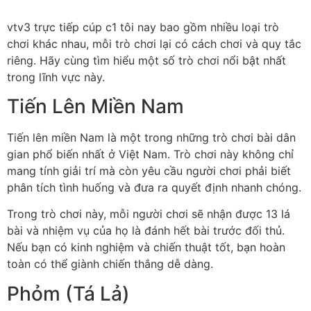
vtv3 trực tiếp cúp c1 tôi nay bao gồm nhiều loại trò
chơi khác nhau, mỗi trò chơi lại có cách chơi và quy tắc
riêng. Hãy cùng tìm hiểu một số trò chơi nổi bật nhất
trong lĩnh vực này.
Tiến Lên Miền Nam
Tiến lên miền Nam là một trong những trò chơi bài dân
gian phổ biến nhất ở Việt Nam. Trò chơi này không chỉ
mang tính giải trí mà còn yêu cầu người chơi phải biết
phân tích tình huống và đưa ra quyết định nhanh chóng.
Trong trò chơi này, mỗi người chơi sẽ nhận được 13 lá
bài và nhiệm vụ của họ là đánh hết bài trước đối thủ.
Nếu bạn có kinh nghiệm và chiến thuật tốt, bạn hoàn
toàn có thể giành chiến thắng dễ dàng.
Phỏm (Tá Lả)