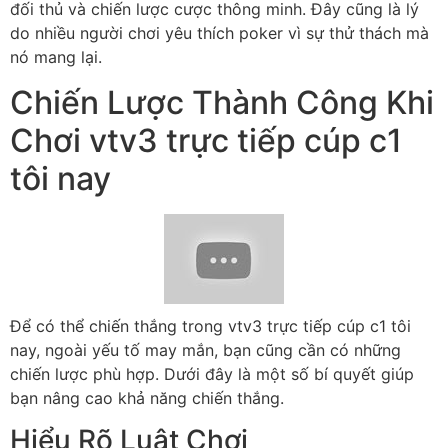
đối thủ và chiến lược cược thông minh. Đây cũng là lý
do nhiều người chơi yêu thích poker vì sự thử thách mà
nó mang lại.
Chiến Lược Thành Công Khi
Chơi vtv3 trực tiếp cúp c1
tôi nay
Để có thể chiến thắng trong vtv3 trực tiếp cúp c1 tôi
nay, ngoài yếu tố may mắn, bạn cũng cần có những
chiến lược phù hợp. Dưới đây là một số bí quyết giúp
bạn nâng cao khả năng chiến thắng.
Hiểu Rõ Luật Chơi