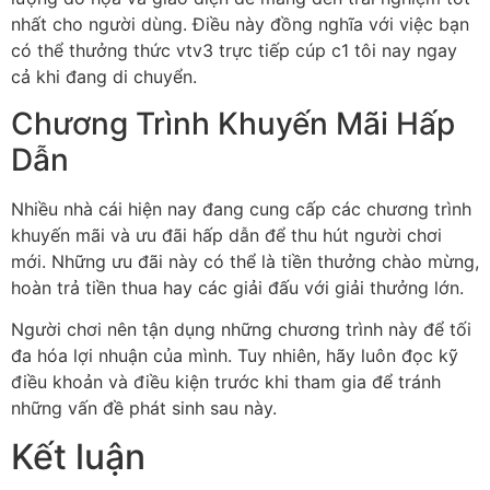
nhất cho người dùng. Điều này đồng nghĩa với việc bạn
có thể thưởng thức vtv3 trực tiếp cúp c1 tôi nay ngay
cả khi đang di chuyển.
Chương Trình Khuyến Mãi Hấp
Dẫn
Nhiều nhà cái hiện nay đang cung cấp các chương trình
khuyến mãi và ưu đãi hấp dẫn để thu hút người chơi
mới. Những ưu đãi này có thể là tiền thưởng chào mừng,
hoàn trả tiền thua hay các giải đấu với giải thưởng lớn.
Người chơi nên tận dụng những chương trình này để tối
đa hóa lợi nhuận của mình. Tuy nhiên, hãy luôn đọc kỹ
điều khoản và điều kiện trước khi tham gia để tránh
những vấn đề phát sinh sau này.
Kết luận