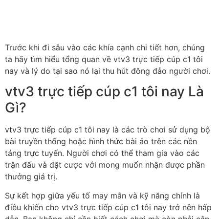
Trước khi đi sâu vào các khía cạnh chi tiết hơn, chúng
ta hãy tìm hiểu tổng quan về vtv3 trực tiếp cúp c1 tôi
nay và lý do tại sao nó lại thu hút đông đảo người chơi.
vtv3 trực tiếp cúp c1 tôi nay Là
Gì?
vtv3 trực tiếp cúp c1 tôi nay là các trò chơi sử dụng bộ
bài truyền thống hoặc hình thức bài ảo trên các nền
tảng trực tuyến. Người chơi có thể tham gia vào các
trận đấu và đặt cược với mong muốn nhận được phần
thưởng giá trị.
Sự kết hợp giữa yếu tố may mắn và kỹ năng chính là
điều khiến cho vtv3 trực tiếp cúp c1 tôi nay trở nên hấp
dẫn. Bạn không chỉ cần biết cách chơi mà còn phải cân