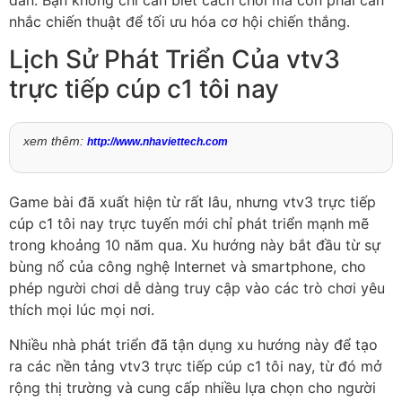
nhắc chiến thuật để tối ưu hóa cơ hội chiến thắng.
Lịch Sử Phát Triển Của vtv3
trực tiếp cúp c1 tôi nay
xem thêm:
http://www.nhaviettech.com
Game bài đã xuất hiện từ rất lâu, nhưng vtv3 trực tiếp
cúp c1 tôi nay trực tuyến mới chỉ phát triển mạnh mẽ
trong khoảng 10 năm qua. Xu hướng này bắt đầu từ sự
bùng nổ của công nghệ Internet và smartphone, cho
phép người chơi dễ dàng truy cập vào các trò chơi yêu
thích mọi lúc mọi nơi.
Nhiều nhà phát triển đã tận dụng xu hướng này để tạo
ra các nền tảng vtv3 trực tiếp cúp c1 tôi nay, từ đó mở
rộng thị trường và cung cấp nhiều lựa chọn cho người