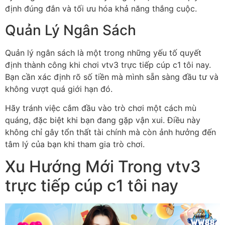
định đúng đắn và tối ưu hóa khả năng thắng cuộc.
Quản Lý Ngân Sách
Quản lý ngân sách là một trong những yếu tố quyết
định thành công khi chơi vtv3 trực tiếp cúp c1 tôi nay.
Bạn cần xác định rõ số tiền mà mình sẵn sàng đầu tư và
không vượt quá giới hạn đó.
Hãy tránh việc cắm đầu vào trò chơi một cách mù
quáng, đặc biệt khi bạn đang gặp vận xui. Điều này
không chỉ gây tổn thất tài chính mà còn ảnh hưởng đến
tâm lý của bạn khi tham gia trò chơi.
Xu Hướng Mới Trong vtv3
trực tiếp cúp c1 tôi nay