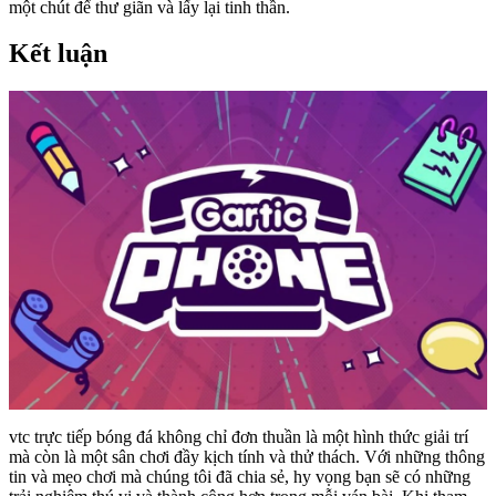
một chút để thư giãn và lấy lại tinh thần.
Kết luận
vtc trực tiếp bóng đá không chỉ đơn thuần là một hình thức giải trí
mà còn là một sân chơi đầy kịch tính và thử thách. Với những thông
tin và mẹo chơi mà chúng tôi đã chia sẻ, hy vọng bạn sẽ có những