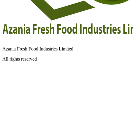
Azania Fresh Food Industries Limited
All rights reserved