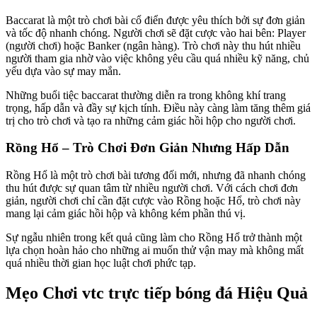
Baccarat là một trò chơi bài cổ điển được yêu thích bởi sự đơn giản
và tốc độ nhanh chóng. Người chơi sẽ đặt cược vào hai bên: Player
(người chơi) hoặc Banker (ngân hàng). Trò chơi này thu hút nhiều
người tham gia nhờ vào việc không yêu cầu quá nhiều kỹ năng, chủ
yếu dựa vào sự may mắn.
Những buổi tiệc baccarat thường diễn ra trong không khí trang
trọng, hấp dẫn và đầy sự kịch tính. Điều này càng làm tăng thêm giá
trị cho trò chơi và tạo ra những cảm giác hồi hộp cho người chơi.
Rồng Hổ – Trò Chơi Đơn Giản Nhưng Hấp Dẫn
Rồng Hổ là một trò chơi bài tương đối mới, nhưng đã nhanh chóng
thu hút được sự quan tâm từ nhiều người chơi. Với cách chơi đơn
giản, người chơi chỉ cần đặt cược vào Rồng hoặc Hổ, trò chơi này
mang lại cảm giác hồi hộp và không kém phần thú vị.
Sự ngẫu nhiên trong kết quả cũng làm cho Rồng Hổ trở thành một
lựa chọn hoàn hảo cho những ai muốn thử vận may mà không mất
quá nhiều thời gian học luật chơi phức tạp.
Mẹo Chơi vtc trực tiếp bóng đá Hiệu Quả