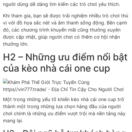
người dùng dễ dàng tìm kiếm các trò chơi yêu thích.
Khi tham gia, bạn sẽ được trải nghiệm nhiều trò chơi thú
vị với đồ họa sắc nét và âm thanh sống động. Bên cạnh
đó, các chương trình khuyến mãi cũng thường xuyên
được cập nhật, giúp người chơi có thêm cơ hội nhận
thưởng lớn.
H2 – Những ưu điểm nổi bật
của kèo nhà cái one cup
Một trong những yếu tố khiến kèo nhà cái one cup trở
thành một trong những lựa chọn hàng đầu của người
chơi chính là những ưu điểm vượt trội mà nền tảng này
mang lại.