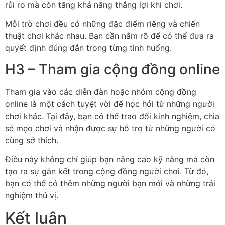
rủi ro mà còn tăng khả năng thắng lợi khi chơi.
Mỗi trò chơi đều có những đặc điểm riêng và chiến
thuật chơi khác nhau. Bạn cần nắm rõ để có thể đưa ra
quyết định đúng đắn trong từng tình huống.
H3 – Tham gia cộng đồng online
Tham gia vào các diễn đàn hoặc nhóm cộng đồng
online là một cách tuyệt vời để học hỏi từ những người
chơi khác. Tại đây, bạn có thể trao đổi kinh nghiệm, chia
sẻ mẹo chơi và nhận được sự hỗ trợ từ những người có
cùng sở thích.
Điều này không chỉ giúp bạn nâng cao kỹ năng mà còn
tạo ra sự gắn kết trong cộng đồng người chơi. Từ đó,
bạn có thể có thêm những người bạn mới và những trải
nghiệm thú vị.
Kết luận