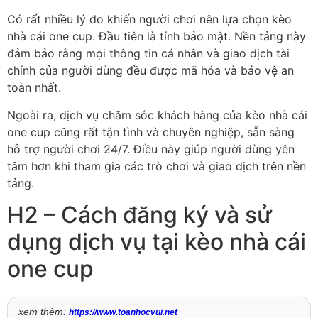
Có rất nhiều lý do khiến người chơi nên lựa chọn kèo
nhà cái one cup. Đầu tiên là tính bảo mật. Nền tảng này
đảm bảo rằng mọi thông tin cá nhân và giao dịch tài
chính của người dùng đều được mã hóa và bảo vệ an
toàn nhất.
Ngoài ra, dịch vụ chăm sóc khách hàng của kèo nhà cái
one cup cũng rất tận tình và chuyên nghiệp, sẵn sàng
hỗ trợ người chơi 24/7. Điều này giúp người dùng yên
tâm hơn khi tham gia các trò chơi và giao dịch trên nền
tảng.
H2 – Cách đăng ký và sử
dụng dịch vụ tại kèo nhà cái
one cup
xem thêm:
https://www.toanhocvui.net