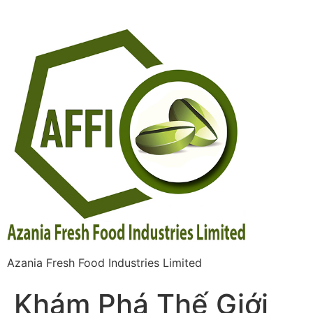
Azania Fresh Food Industries Limited
Khám Phá Thế Giới