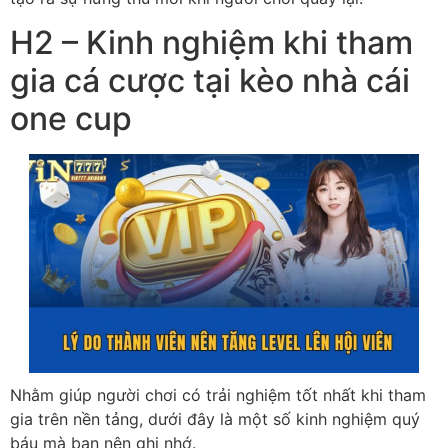
H2 – Kinh nghiệm khi tham
gia cá cược tại kèo nhà cái
one cup
Nhằm giúp người chơi có trải nghiệm tốt nhất khi tham
gia trên nền tảng, dưới đây là một số kinh nghiệm quý
báu mà bạn nên ghi nhớ.