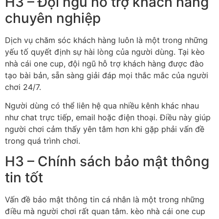
H3 – Đội ngũ hỗ trợ khách hàng
chuyên nghiệp
Dịch vụ chăm sóc khách hàng luôn là một trong những
yếu tố quyết định sự hài lòng của người dùng. Tại kèo
nhà cái one cup, đội ngũ hỗ trợ khách hàng được đào
tạo bài bản, sẵn sàng giải đáp mọi thắc mắc của người
chơi 24/7.
Người dùng có thể liên hệ qua nhiều kênh khác nhau
như chat trực tiếp, email hoặc điện thoại. Điều này giúp
người chơi cảm thấy yên tâm hơn khi gặp phải vấn đề
trong quá trình chơi.
H3 – Chính sách bảo mật thông
tin tốt
Vấn đề bảo mật thông tin cá nhân là một trong những
điều mà người chơi rất quan tâm. kèo nhà cái one cup