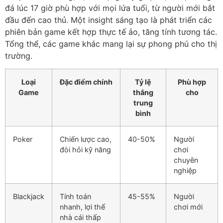
đá lúc 17 giờ phù hợp với mọi lứa tuổi, từ người mới bắt
đầu đến cao thủ. Một insight sáng tạo là phát triển các
phiên bản game kết hợp thực tế ảo, tăng tính tương tác.
Tổng thể, các game khác mang lại sự phong phú cho thị
trường.
Loại
Đặc điểm chính
Tỷ lệ
Phù hợp
Game
thắng
cho
trung
bình
Poker
Chiến lược cao,
40-50%
Người
đòi hỏi kỹ năng
chơi
chuyên
nghiệp
Blackjack
Tính toán
45-55%
Người
nhanh, lợi thế
chơi mới
nhà cái thấp