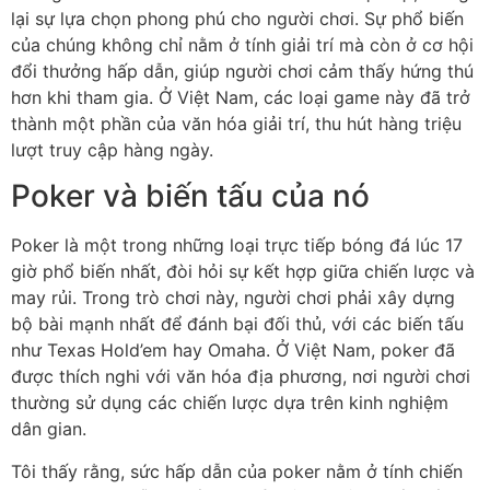
lại sự lựa chọn phong phú cho người chơi. Sự phổ biến
của chúng không chỉ nằm ở tính giải trí mà còn ở cơ hội
đổi thưởng hấp dẫn, giúp người chơi cảm thấy hứng thú
hơn khi tham gia. Ở Việt Nam, các loại game này đã trở
thành một phần của văn hóa giải trí, thu hút hàng triệu
lượt truy cập hàng ngày.
Poker và biến tấu của nó
Poker là một trong những loại trực tiếp bóng đá lúc 17
giờ phổ biến nhất, đòi hỏi sự kết hợp giữa chiến lược và
may rủi. Trong trò chơi này, người chơi phải xây dựng
bộ bài mạnh nhất để đánh bại đối thủ, với các biến tấu
như Texas Hold’em hay Omaha. Ở Việt Nam, poker đã
được thích nghi với văn hóa địa phương, nơi người chơi
thường sử dụng các chiến lược dựa trên kinh nghiệm
dân gian.
Tôi thấy rằng, sức hấp dẫn của poker nằm ở tính chiến