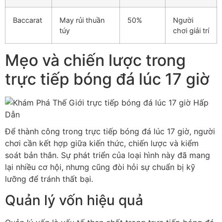
Baccarat
May rủi thuần
50%
Người
túy
chơi giải trí
Mẹo và chiến lược trong
trực tiếp bóng đá lúc 17 giờ
Để thành công trong trực tiếp bóng đá lúc 17 giờ, người
chơi cần kết hợp giữa kiến thức, chiến lược và kiểm
soát bản thân. Sự phát triển của loại hình này đã mang
lại nhiều cơ hội, nhưng cũng đòi hỏi sự chuẩn bị kỹ
lưỡng để tránh thất bại.
Quản lý vốn hiệu quả