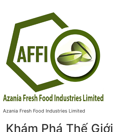
Azania Fresh Food Industries Limited
Khám Phá Thế Giới