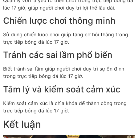
Quản lý vốn là yếu tố then chốt trong trực tiếp bóng đá
lúc 17 giờ, giúp người chơi duy trì lợi thế lâu dài.
Chiến lược chơi thông minh
Sử dụng chiến lược chơi giúp tăng cơ hội thắng trong
trực tiếp bóng đá lúc 17 giờ.
Tránh các sai lầm phổ biến
Biết tránh sai lầm giúp người chơi duy trì sự ổn định
trong trực tiếp bóng đá lúc 17 giờ.
Tâm lý và kiểm soát cảm xúc
Kiểm soát cảm xúc là chìa khóa để thành công trong
trực tiếp bóng đá lúc 17 giờ.
Kết luận