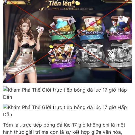
Tóm lại, trực tiếp bóng đá lúc 17 giờ không chỉ là một
hình thức giải trí mà còn là sự kết hợp giữa văn hóa,