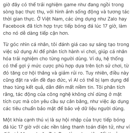
giờ đây có thể trải nghiệm game như đang ngồi trong
sòng bạc thực thụ, với hình ảnh sống động và tương tác
thời gian thực. Ở Việt Nam, các ứng dụng như Zalo hay
Facebook đã tích hợp trực tiếp bóng đá lúc 17 giờ, làm
cho nó dễ dàng tiếp cận hơn.
Từ góc nhìn cá nhân, tôi đánh giá cao sự sáng tạo trong
việc sử dụng AI để phân tích hành vi chơi, giúp cá nhân
hóa trải nghiệm cho từng người dùng. Ví dụ, hệ thống
có thể gợi ý mức cược phù hợp dựa trên lịch sử chơi, từ
đó tăng cơ hội thắng và giảm rủi ro. Tuy nhiên, điều này
cũng đặt ra vấn đề đạo đức, vì AI có thể bị lạm dụng để
thao túng kết quả, dẫn đến mất niềm tin. Tôi phân tích
rằng, tác động của công nghệ không chỉ dừng ở mặt
tích cực mà còn yêu cầu sự cân bằng, như việc áp dụng
các tiêu chuẩn bảo mật để bảo vệ dữ liệu người dùng.
Một khía cạnh thú vị là sự hội nhập của trực tiếp bóng
đá lúc 17 giờ với các nền tảng thanh toán điện tử, như ví