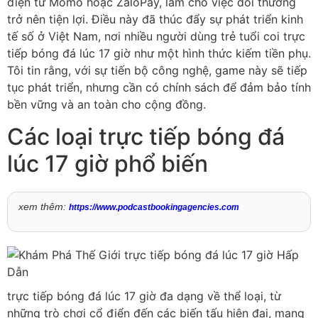
điện tử Momo hoặc ZaloPay, làm cho việc đổi thưởng
trở nên tiện lợi. Điều này đã thúc đẩy sự phát triển kinh
tế số ở Việt Nam, nơi nhiều người dùng trẻ tuổi coi trực
tiếp bóng đá lúc 17 giờ như một hình thức kiếm tiền phụ.
Tôi tin rằng, với sự tiến bộ công nghệ, game này sẽ tiếp
tục phát triển, nhưng cần có chính sách để đảm bảo tính
bền vững và an toàn cho cộng đồng.
Các loại trực tiếp bóng đá
lúc 17 giờ phổ biến
xem thêm:
https://www.podcastbookingagencies.com
trực tiếp bóng đá lúc 17 giờ đa dạng về thể loại, từ
những trò chơi cổ điển đến các biến tấu hiện đại, mang