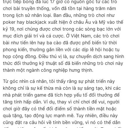
trực tiếp bóng đá lúc 17 giờ có nguồn gốc từ các trò
chơi bài truyền thống, vốn đã tồn tại hàng trăm năm
trong lịch sử nhân loại. Ban đầu, những trò chơi như
poker hay blackjack xuất hiện ở châu Âu và Mỹ vào thế
kỷ 19, nơi chúng được chơi trong các sòng bạc lớn với
mục đích giải trí và cá cược. Ở Việt Nam, các trò chơi
bài như tiến lên hay ba cào đã được phổ biến từ thời
phong kiến, thường gắn liền với các dịp lễ hội hoặc tụ
họp cộng đồng. Điều thú vị là, sự chuyển dịch sang hình
thức đổi thưởng kỹ thuật số đã biến những trò chơi này
thành một ngành công nghiệp hưng thịnh.
Từ góc nhìn cá nhân, tôi thấy rằng sự phát triển này
không chỉ là sự kế thừa mà còn là sự sáng tạo, khi các
nhà phát triển game đã tích hợp yếu tố đổi thưởng để
tăng tính hấp dẫn. Ví dụ, thay vì chỉ chơi để vui, người
chơi giờ đây có thể đổi điểm số thành tiền mặt hoặc
quà tặng, tạo động lực mạnh mẽ. Tuy nhiên, điều này
cũng đặt ra câu hỏi về tính bền vững, vì nó có thể dẫn