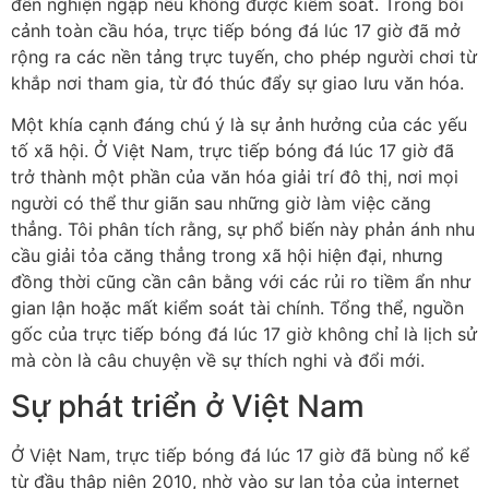
đến nghiện ngập nếu không được kiểm soát. Trong bối
cảnh toàn cầu hóa, trực tiếp bóng đá lúc 17 giờ đã mở
rộng ra các nền tảng trực tuyến, cho phép người chơi từ
khắp nơi tham gia, từ đó thúc đẩy sự giao lưu văn hóa.
Một khía cạnh đáng chú ý là sự ảnh hưởng của các yếu
tố xã hội. Ở Việt Nam, trực tiếp bóng đá lúc 17 giờ đã
trở thành một phần của văn hóa giải trí đô thị, nơi mọi
người có thể thư giãn sau những giờ làm việc căng
thẳng. Tôi phân tích rằng, sự phổ biến này phản ánh nhu
cầu giải tỏa căng thẳng trong xã hội hiện đại, nhưng
đồng thời cũng cần cân bằng với các rủi ro tiềm ẩn như
gian lận hoặc mất kiểm soát tài chính. Tổng thể, nguồn
gốc của trực tiếp bóng đá lúc 17 giờ không chỉ là lịch sử
mà còn là câu chuyện về sự thích nghi và đổi mới.
Sự phát triển ở Việt Nam
Ở Việt Nam, trực tiếp bóng đá lúc 17 giờ đã bùng nổ kể
từ đầu thập niên 2010, nhờ vào sự lan tỏa của internet