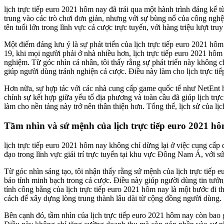
lịch trực tiếp euro 2021 hôm nay đã trải qua một hành trình đáng kể
trung vào các trò chơi đơn giản, nhưng với sự bùng nổ của công nghệ
tên tuổi lớn trong lĩnh vực cá cược trực tuyến, với hàng triệu lượt tru
Một điểm đáng lưu ý là sự phát triển của lịch trực tiếp euro 2021 
19, khi mọi người phải ở nhà nhiều hơn, lịch trực tiếp euro 2021 hôm 
nghiệm. Từ góc nhìn cá nhân, tôi thấy rằng sự phát triển này không c
giúp người dùng tránh nghiện cá cược. Điều này làm cho lịch trực ti
Hơn nữa, sự hợp tác với các nhà cung cấp game quốc tế như NetEnt ha
chính sự kết hợp giữa yếu tố địa phương và toàn cầu đã giúp lịch trực
làm cho nền tảng này trở nên thân thiện hơn. Tổng thể, lịch sử của lị
Tầm nhìn và sứ mệnh của lịch trực tiếp euro 2021 h
lịch trực tiếp euro 2021 hôm nay không chỉ dừng lại ở việc cung cấp 
đạo trong lĩnh vực giải trí trực tuyến tại khu vực Đông Nam Á, với 
Từ góc nhìn sáng tạo, tôi nhận thấy rằng sứ mệnh của lịch trực tiếp
bảo tính minh bạch trong cá cược. Điều này giúp người dùng tin tưởng
tính công bằng của lịch trực tiếp euro 2021 hôm nay là một bước đi t
cách để xây dựng lòng trung thành lâu dài từ cộng đồng người dùng.
Bên cạnh đó, tầm nhìn của lịch trực tiếp euro 2021 hôm nay còn bao gồ