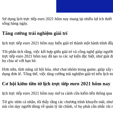
Sử dụng lịch trực tiếp euro 2021 hôm nay mang lại nhiều lợi ích thiết 
sống hàng ngày.
Tăng cường trải nghiệm giải trí
lịch trực tiếp euro 2021 hôm nay biến giải trí thành một hành trình 
Tôi phân tích rằng, việc kết hợp giữa giải trí và công nghệ giúp ngư
trực tiếp euro 2021 hôm nay đã tạo ra các sự kiện đặc biệt, như giải
họ chia sẻ với bạn bè.
Hơn nữa, tính năng xã hội hóa, như chat nhóm trong game, giúp xây dự
dụng đơn lẻ. Tổng thể, việc tăng cường trải nghiệm giải trí trên lịch
Cơ hội kiếm tiền từ lịch trực tiếp euro 2021 hôm nay
lịch trực tiếp euro 2021 hôm nay mở ra cánh cửa kiếm tiền thông qua 
Từ góc nhìn cá nhân, tôi thấy rằng các chương trình khuyến mãi, như
mà còn dạy người dùng về quản lý tài chính, vì họ phải cân nhắc rủi r