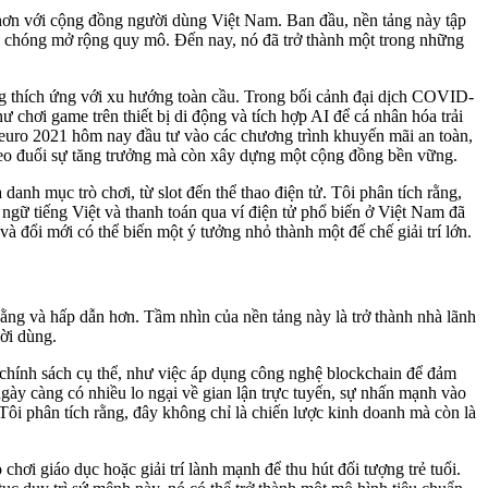
n hơn với cộng đồng người dùng Việt Nam. Ban đầu, nền tảng này tập
anh chóng mở rộng quy mô. Đến nay, nó đã trở thành một trong những
ăng thích ứng với xu hướng toàn cầu. Trong bối cảnh đại dịch COVID-
ư chơi game trên thiết bị di động và tích hợp AI để cá nhân hóa trải
ếp euro 2021 hôm nay đầu tư vào các chương trình khuyến mãi an toàn,
 theo đuổi sự tăng trưởng mà còn xây dựng một cộng đồng bền vững.
nh mục trò chơi, từ slot đến thể thao điện tử. Tôi phân tích rằng,
n ngữ tiếng Việt và thanh toán qua ví điện tử phổ biến ở Việt Nam đã
và đổi mới có thể biến một ý tưởng nhỏ thành một đế chế giải trí lớn.
bằng và hấp dẫn hơn. Tầm nhìn của nền tảng này là trở thành nhà lãnh
ời dùng.
c chính sách cụ thể, như việc áp dụng công nghệ blockchain để đảm
ngày càng có nhiều lo ngại về gian lận trực tuyến, sự nhấn mạnh vào
Tôi phân tích rằng, đây không chỉ là chiến lược kinh doanh mà còn là
hơi giáo dục hoặc giải trí lành mạnh để thu hút đối tượng trẻ tuổi.