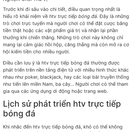
Trước khi đi sâu vào chi tiết, điều quan trọng nhất là
hiểu rõ khái niệm về
htv trực tiếp bóng đá
. Đây là những
trò chơi trực tuyến mà người chơi có thể đặt cược bằng
tiền thật hoặc các vật phẩm giá trị và nhận lại phần
thưởng khi chiến thắng. Những trò chơi này không chỉ
mang lại cảm giác hồi hộp, căng thẳng mà còn mở ra cơ
hội kiếm tiền cho nhiều người.
Điều cần lưu ý là htv trực tiếp bóng đá thường được
phát triển trên nền tảng điện tử với nhiều hình thức khác
nhau như poker, blackjack, hay các loại bài truyền thống
như tiến lên miền Nam, ba cây… Người chơi có thể tham
gia qua các ứng dụng di động hoặc trang web.
Lịch sử phát triển htv trực tiếp
bóng đá
Khi nhắc đến htv trực tiếp bóng đá, khó có thể không