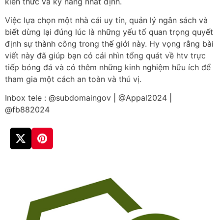
kiến thức và kỹ năng nhất định.
Việc lựa chọn một nhà cái uy tín, quản lý ngân sách và
biết dừng lại đúng lúc là những yếu tố quan trọng quyết
định sự thành công trong thế giới này. Hy vọng rằng bài
viết này đã giúp bạn có cái nhìn tổng quát về htv trực
tiếp bóng đá và có thêm những kinh nghiệm hữu ích để
tham gia một cách an toàn và thú vị.
Inbox tele : @subdomaingov | @Appal2024 |
@fb882024