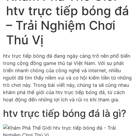
htv trực tiếp bóng đá
– Trải Nghiệm Chơi
Thú Vị
htv trực tiếp bóng đá đang ngày càng trở nên phổ biến
trong cộng đồng game thủ tại Việt Nam. Với sự phát
triển nhanh chóng của công nghệ và internet, nhiều
người đã tìm thấy niềm vui và cơ hội kiếm tiền từ những
trò chơi này. Trong bài viết này, chúng ta sẽ cùng nhau
khám phá thế giới của htv trực tiếp bóng đá, từ cách
hoạt động đến những lợi ích và rủi ro khi tham gia.
htv trực tiếp bóng đá là gì?