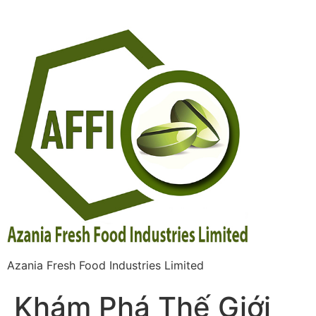
Azania Fresh Food Industries Limited
Khám Phá Thế Giới