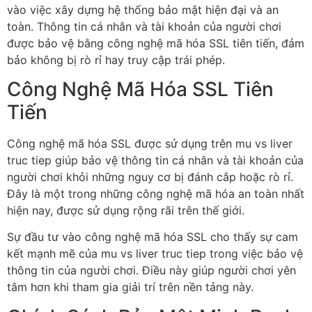
vào việc xây dựng hệ thống bảo mật hiện đại và an
toàn. Thông tin cá nhân và tài khoản của người chơi
được bảo vệ bằng công nghệ mã hóa SSL tiên tiến, đảm
bảo không bị rò rỉ hay truy cập trái phép.
Công Nghệ Mã Hóa SSL Tiên
Tiến
Công nghệ mã hóa SSL được sử dụng trên mu vs liver
truc tiep giúp bảo vệ thông tin cá nhân và tài khoản của
người chơi khỏi những nguy cơ bị đánh cắp hoặc rò rỉ.
Đây là một trong những công nghệ mã hóa an toàn nhất
hiện nay, được sử dụng rộng rãi trên thế giới.
Sự đầu tư vào công nghệ mã hóa SSL cho thấy sự cam
kết mạnh mẽ của mu vs liver truc tiep trong việc bảo vệ
thông tin của người chơi. Điều này giúp người chơi yên
tâm hơn khi tham gia giải trí trên nền tảng này.