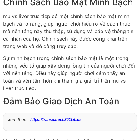
Chính Sách Bảo Mật Minh Bạch
mu vs liver truc tiep có một chính sách bảo mật minh
bạch và rõ ràng, giúp người chơi hiểu rõ về cách thức
mà nền tảng này thu thập, sử dụng và bảo vệ thông tin
cá nhân của họ. Chính sách này được công khai trên
trang web và dễ dàng truy cập.
Sự minh bạch trong chính sách bảo mật là một trong
những yếu tố giúp xây dựng lòng tin của người chơi đối
với nền tảng. Điều này giúp người chơi cảm thấy an
toàn và yên tâm hơn khi tham gia giải trí trên mu vs
liver truc tiep.
Đảm Bảo Giao Dịch An Toàn
xem thêm:
https://transparent.301lab.es