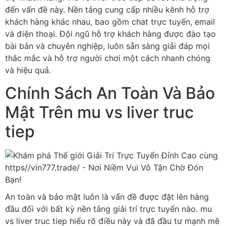
đến vấn đề này. Nền tảng cung cấp nhiều kênh hỗ trợ
khách hàng khác nhau, bao gồm chat trực tuyến, email
và điện thoại. Đội ngũ hỗ trợ khách hàng được đào tạo
bài bản và chuyên nghiệp, luôn sẵn sàng giải đáp mọi
thắc mắc và hỗ trợ người chơi một cách nhanh chóng
và hiệu quả.
Chính Sách An Toàn Và Bảo
Mật Trên mu vs liver truc
tiep
An toàn và bảo mật luôn là vấn đề được đặt lên hàng
đầu đối với bất kỳ nền tảng giải trí trực tuyến nào. mu
vs liver truc tiep hiểu rõ điều này và đã đầu tư mạnh mẽ