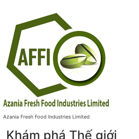
Azania Fresh Food Industries Limited
Khám phá Thế giới