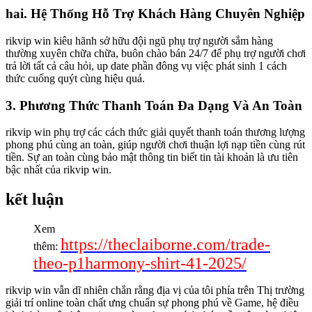
hai. Hệ Thống Hỗ Trợ Khách Hàng Chuyên Nghiệp
rikvip win kiêu hãnh sở hữu đội ngũ phụ trợ người sắm hàng
thường xuyên chữa chữa, buôn chào bán 24/7 để phụ trợ người chơi
trả lời tất cả câu hỏi, up date phần đông vụ việc phát sinh 1 cách
thức cuống quýt cùng hiệu quả.
3. Phương Thức Thanh Toán Đa Dạng Và An Toàn
rikvip win phụ trợ các cách thức giải quyết thanh toán thương lượng
phong phú cùng an toàn, giúp người chơi thuận lợi nạp tiền cùng rút
tiền. Sự an toàn cùng bảo mật thông tin biết tin tài khoản là ưu tiên
bậc nhất của rikvip win.
kết luận
Xem
https://theclaiborne.com/trade-
thêm:
theo-p1harmony-shirt-41-2025/
rikvip win vẫn dĩ nhiên chắn rằng địa vị của tôi phía trên Thị trường
giải trí online toàn chất ưng chuẩn sự phong phú về Game, hệ điều