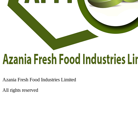
Azania Fresh Food Industries Limited
All rights reserved