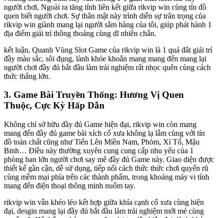
người chơi, Ngoài ra tăng tính liên kết giữa rikvip win cùng tín đồ
quen biết người chơi. Sự thân mật này trình diễn sự trân trọng của
rikvip win giành mang lại người sắm hàng của tôi, giúp phát hành 1
địa điểm giải trí thông thoáng cùng dĩ nhiên chắn.
kết luận, Quanh Vùng Slot Game của rikvip win là 1 quả đât giải trí
đầy màu sắc, sôi đụng, lành khỏe khoắn mang mang đến mang lại
người chơi đầy đủ bắt đầu làm trải nghiệm rất nhọc quên cùng cách
thức thắng lớn.
3. Game Bài Truyền Thống: Hương Vị Quen
Thuộc, Cực Kỳ Hấp Dẫn
Không chỉ sở hữu đầy đủ Game hiện đại, rikvip win còn mang
mang đến đầy đủ game bài xích cổ xưa không lạ lẫm cùng với tín
đồ toàn chất cũng như Tiến Lên Miền Nam, Phỏm, Xì Tố, Mậu
Binh… Điều này thường xuyên cung cung cấp nhu yếu của 1
phòng ban lớn người chơi say mê đầy đủ Game này. Giao diện được
thiết kế gần cận, dễ sử dụng, tiếp nối cách thức thức chơi quyến rũ
cùng mềm mại phía trên các thành phẩm, trong khoảng máy vi tính
mang đến điện thoại thông minh nuốm tay.
rikvip win vẫn khéo léo kết hợp giữa khía cạnh cổ xưa cùng hiện
đại, desgin mang lại đầy đủ bắt đầu làm trải nghiệm mới mẻ cùng