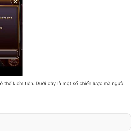
có thể kiếm tiền. Dưới đây là một số chiến lược mà người