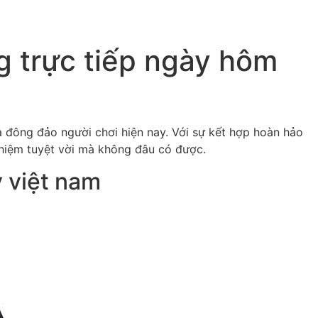
 trực tiếp ngày hôm
 đông đảo người chơi hiện nay. Với sự kết hợp hoàn hảo
ghiệm tuyệt vời mà không đâu có được.
 việt nam