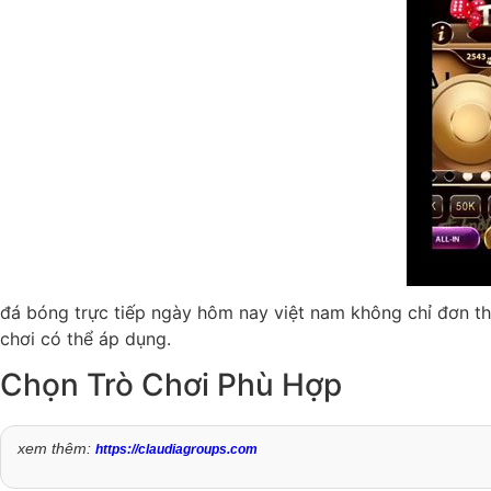
đá bóng trực tiếp ngày hôm nay việt nam không chỉ đơn thu
chơi có thể áp dụng.
Chọn Trò Chơi Phù Hợp
xem thêm:
https://claudiagroups.com