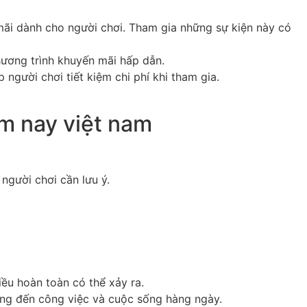
mãi dành cho người chơi. Tham gia những sự kiện này có
hương trình khuyến mãi hấp dẫn.
người chơi tiết kiệm chi phí khi tham gia.
m nay việt nam
người chơi cần lưu ý.
iều hoàn toàn có thể xảy ra.
ưởng đến công việc và cuộc sống hàng ngày.