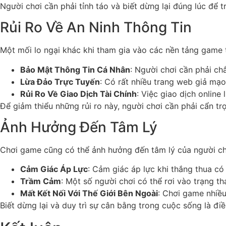
Người chơi cần phải tỉnh táo và biết dừng lại đúng lúc để t
Rủi Ro Về An Ninh Thông Tin
Một mối lo ngại khác khi tham gia vào các nền tảng game tr
Bảo Mật Thông Tin Cá Nhân
: Người chơi cần phải ch
Lừa Đảo Trực Tuyến
: Có rất nhiều trang web giả mạo
Rủi Ro Về Giao Dịch Tài Chính
: Việc giao dịch online
Để giảm thiểu những rủi ro này, người chơi cần phải cẩn t
Ảnh Hưởng Đến Tâm Lý
Chơi game cũng có thể ảnh hưởng đến tâm lý của người ch
Cảm Giác Áp Lực
: Cảm giác áp lực khi thắng thua có
Trầm Cảm
: Một số người chơi có thể rơi vào trạng 
Mất Kết Nối Với Thế Giới Bên Ngoài
: Chơi game nhiều
Biết dừng lại và duy trì sự cân bằng trong cuộc sống là đ