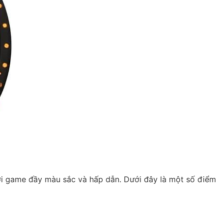
hơi game đầy màu sắc và hấp dẫn. Dưới đây là một số điểm