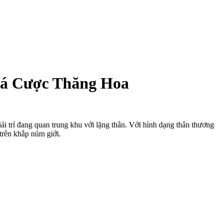
Cá Cược Thăng Hoa
ải trí đang quan trung khu với lặng thân. Với hình dạng thân thương
trên khắp núm giới.