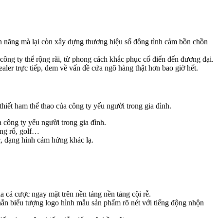
nh năng mà lại còn xây dựng thương hiệu số đông tình cảm bồn chồn
công ty thể rộng rãi, từ phong cách khắc phục cổ điển đến đương đại.
aler trực tiếp, đem về vấn đề cửa ngõ hàng thật hơn bao giờ hết.
hiết ham thể thao của công ty yếu người trong gia đình.
 công ty yếu người trong gia đình.
óng rổ, golf…
c, dạng hình cảm hứng khác lạ.
a cá cược ngay mặt trên nền tảng nền tảng cội rễ.
hắn biểu tượng logo hình mẫu sản phẩm rõ nét với tiếng động nhộn