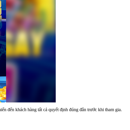
hiến đến khách hàng tất cả quyết định đúng đắn trước khi tham gia.