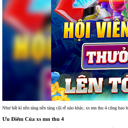
Như bất kì nền tảng nền tảng cội rễ nào khác, xs mn thu 4 cũng bao h
Ưu Điểm Của xs mn thu 4