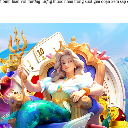
i bình luận với thương lượng thuộc nhau trong suốt giai đoạn xem sắp 