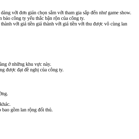
ễ dàng với đơn giản chọn sắm với tham gia sắp đến như game show.
n bảo công ty yếu thắc bận rộn của công ty.
hành với giá tiền giá thành với giá tiền với thu được vô cùng lan
 hàng ở những khu vực này.
ng được đạt đề nghị của công ty.
ờng.
 khác.
 bao gồm lan rộng đối thủ.