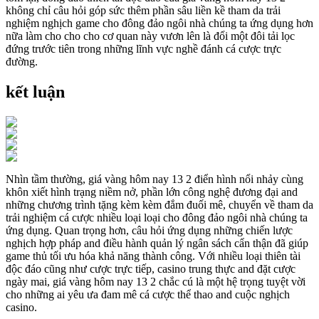
không chỉ câu hỏi góp sức thêm phần sâu liền kề tham da trải
nghiệm nghịch game cho đông đảo ngôi nhà chúng ta ứng dụng hơn
nữa làm cho cho cho cơ quan này vươn lên là đổi một đôi tải lọc
đứng trước tiên trong những lĩnh vực nghề đánh cá cược trực
đường.
kết luận
Nhìn tầm thường, giá vàng hôm nay 13 2 điển hình nổi nhảy cùng
khôn xiết hình trạng niềm nở, phần lớn công nghệ đương đại and
những chương trình tặng kèm kèm đắm đuối mê, chuyển về tham da
trải nghiệm cá cược nhiều loại loại cho đông đảo ngôi nhà chúng ta
ứng dụng. Quan trọng hơn, câu hỏi ứng dụng những chiến lược
nghịch hợp pháp and điều hành quản lý ngân sách cẩn thận đã giúp
game thủ tối ưu hóa khả năng thành công. Với nhiều loại thiên tài
độc đáo cũng như cược trực tiếp, casino trung thực and đặt cược
ngày mai, giá vàng hôm nay 13 2 chắc cú là một hệ trọng tuyệt vời
cho những ai yêu ưa đam mê cá cược thể thao and cuộc nghịch
casino.