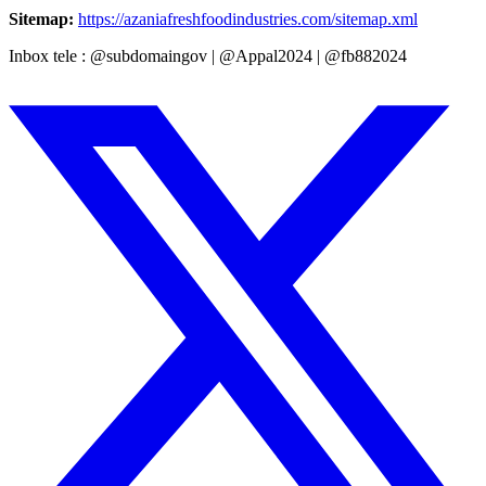
Sitemap:
https://azaniafreshfoodindustries.com/sitemap.xml
Inbox tele : @subdomaingov | @Appal2024 | @fb882024