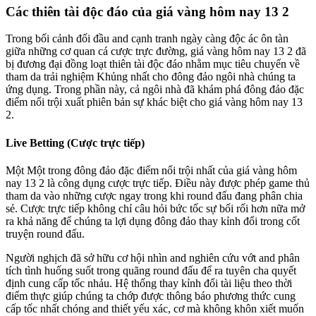
Các thiên tài độc đáo của giá vàng hôm nay 13 2
Trong bối cảnh đối đầu and cạnh tranh ngày càng độc ác ôn tàn
giữa những cơ quan cá cược trực đường, giá vàng hôm nay 13 2 đã
bị đương đại đồng loạt thiên tài độc đáo nhằm mục tiêu chuyển về
tham da trải nghiệm Khủng nhất cho đông đảo ngôi nhà chúng ta
ứng dụng. Trong phần này, cả ngôi nhà đã khám phá đông đảo đặc
điểm nổi trội xuất phiên bản sự khác biệt cho giá vàng hôm nay 13
2.
Live Betting (Cược trực tiếp)
Một Một trong đông đảo đặc điểm nổi trội nhất của giá vàng hôm
nay 13 2 là công dụng cược trực tiếp. Điều này được phép game thủ
tham da vào những cược ngay trong khi round đấu đang phân chia
sẻ. Cược trực tiếp không chỉ câu hỏi bức tốc sự bối rối hơn nữa mở
ra khả năng để chúng ta lợi dụng đông đảo thay kỉnh đổi trong cốt
truyện round đấu.
Người nghịch đã sở hữu cơ hội nhìn and nghiên cứu vớt and phân
tích tình huống suốt trong quãng round đấu để ra tuyên cha quyết
định cung cấp tốc nhảu. Hệ thống thay kỉnh đổi tài liệu theo thời
điểm thực giúp chúng ta chớp được thông báo phương thức cung
cấp tốc nhất chóng and thiết yếu xác, cơ mà không khôn xiết muốn