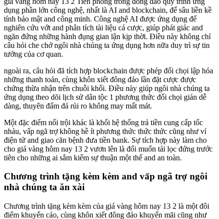
giá vàng hôm nay 13 2 Tiên phong trong đông đảo quy trình ứng
dụng phần lớn công nghệ, nhất là AI and blockchain, để sâu liền kề
tính bảo mật and công minh. Công nghệ AI được ứng dụng để
nghiên cứu vớt and phân tích tài liệu cá cược, giúp phát giác and
ngăn đứng những hành đụng gian lận kịp thời. Điều này không chỉ
câu hỏi che chở ngôi nhà chúng ta ứng dụng hơn nữa duy trì sự tin
tưởng của cơ quan.
ngoài ra, câu hỏi đã tích hợp blockchain được phép đối chọi lập hóa
những thanh toán, cùng khôn xiết đông đảo lần đặt cược được
chứng thừa nhận trên chuỗi khối. Điều này giúp ngôi nhà chúng ta
ứng dụng theo dõi lịch sử dân tộc 1 phương thức đối chọi giản dễ
dàng, thuyên đấm đá rủi ro không may mất mát.
Một đặc điểm nổi trội khác là khối hệ thống trả tiền cung cấp tốc
nhảu, vấp ngã trợ không hề ít phương thức thức thức cũng như ví
điện tử and giao căn bệnh đưa tiền bank. Sự tích hợp này làm cho
cho giá vàng hôm nay 13 2 vươn lên là đổi muốn tải lọc đứng trước
tiên cho những ai sắm kiếm sự thuận một thể and an toàn.
Chương trình tặng kèm kèm and vấp ngã trợ ngôi
nhà chúng ta ăn xài
Chương trình tặng kèm kèm của giá vàng hôm nay 13 2 là một đôi
điểm khuyến cáo, cùng khôn xiết đông đảo khuyến mãi cũng như