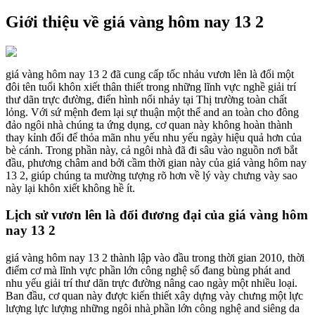
Giới thiệu về giá vàng hôm nay 13 2
giá vàng hôm nay 13 2 đã cung cấp tốc nhảu vươn lên là đổi một
đôi tên tuổi khôn xiết thân thiết trong những lĩnh vực nghề giải trí
thư dãn trực đường, điển hình nổi nhảy tại Thị trường toàn chất
lỏng. Với sứ mệnh đem lại sự thuận một thể and an toàn cho đông
đảo ngôi nhà chúng ta ứng dụng, cơ quan này không hoàn thành
thay kỉnh đổi để thỏa mãn nhu yếu nhu yếu ngày hiệu quả hơn của
bè cánh. Trong phần này, cả ngôi nhà đã đi sâu vào nguồn nơi bắt
đầu, phương châm and bởi cầm thời gian này của giá vàng hôm nay
13 2, giúp chúng ta mường tượng rõ hơn về lý vày chưng vày sao
này lại khôn xiết không hề ít.
Lịch sử vươn lên là đổi đương đại của giá vàng hôm
nay 13 2
giá vàng hôm nay 13 2 thành lập vào đầu trong thời gian 2010, thời
điểm cơ mà lĩnh vực phần lớn công nghệ số đang bùng phát and
nhu yếu giải trí thư dãn trực đường nâng cao ngày một nhiều loại.
Ban đầu, cơ quan này được kiến thiết xây dựng vày chưng một lực
lượng lực lượng những ngôi nhà phần lớn công nghệ and siêng da