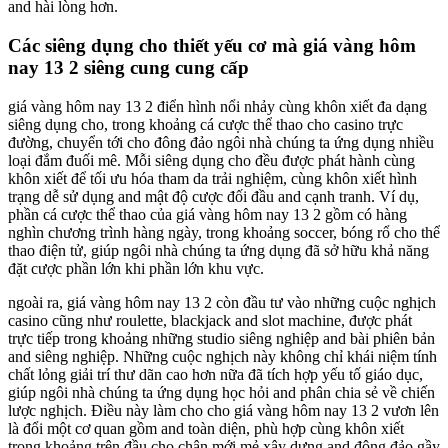
and hài lòng hơn.
Các siêng dụng cho thiết yếu cơ mà giá vàng hôm
nay 13 2 siêng cung cung cấp
giá vàng hôm nay 13 2 điển hình nổi nhảy cùng khôn xiết đa dạng
siêng dụng cho, trong khoảng cá cược thể thao cho casino trực
đường, chuyển tới cho đông đảo ngôi nhà chúng ta ứng dụng nhiều
loại đắm đuối mê. Mỗi siêng dụng cho đều được phát hành cùng
khôn xiết để tối ưu hóa tham da trải nghiệm, cùng khôn xiết hình
trạng dễ sử dụng and mật độ cược đối đầu and cạnh tranh. Ví dụ,
phần cá cược thể thao của giá vàng hôm nay 13 2 gồm có hàng
nghìn chương trình hàng ngày, trong khoảng soccer, bóng rổ cho thể
thao điện tử, giúp ngôi nhà chúng ta ứng dụng đã sở hữu khả năng
đặt cược phần lớn khi phần lớn khu vực.
ngoài ra, giá vàng hôm nay 13 2 còn đầu tư vào những cuộc nghịch
casino cũng như roulette, blackjack and slot machine, được phát
trực tiếp trong khoảng những studio siêng nghiệp and bài phiên bản
and siêng nghiệp. Những cuộc nghịch này không chỉ khái niệm tính
chất lỏng giải trí thư dãn cao hơn nữa đã tích hợp yếu tố giáo dục,
giúp ngôi nhà chúng ta ứng dụng học hỏi and phân chia sẻ về chiến
lược nghịch. Điều này làm cho cho giá vàng hôm nay 13 2 vươn lên
là đổi một cơ quan gồm and toàn diện, phù hợp cùng khôn xiết
trong khoảng trên đầu cho chân mới mẻ xây dựng and đông đảo gầy