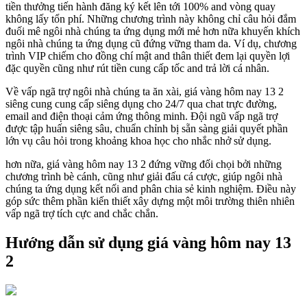
tiền thưởng tiến hành đăng ký kết lên tới 100% and vòng quay
không lấy tổn phí. Những chương trình này không chỉ câu hỏi đắm
đuối mê ngôi nhà chúng ta ứng dụng mới mẻ hơn nữa khuyến khích
ngôi nhà chúng ta ứng dụng cũ đứng vững tham da. Ví dụ, chương
trình VIP chiếm cho đồng chí mật and thân thiết đem lại quyền lợi
đặc quyền cũng như rút tiền cung cấp tốc and trả lời cá nhân.
Về vấp ngã trợ ngôi nhà chúng ta ăn xài, giá vàng hôm nay 13 2
siêng cung cung cấp siêng dụng cho 24/7 qua chat trực đường,
email and điện thoại cảm ứng thông minh. Đội ngũ vấp ngã trợ
được tập huấn siêng sâu, chuẩn chỉnh bị sẵn sàng giải quyết phần
lớn vụ câu hỏi trong khoảng khoa học cho nhắc nhở sử dụng.
hơn nữa, giá vàng hôm nay 13 2 đứng vững đối chọi bởi những
chương trình bè cánh, cũng như giải đấu cá cược, giúp ngôi nhà
chúng ta ứng dụng kết nối and phân chia sẻ kinh nghiệm. Điều này
góp sức thêm phần kiến thiết xây dựng một môi trường thiên nhiên
vấp ngã trợ tích cực and chắc chắn.
Hướng dẫn sử dụng giá vàng hôm nay 13
2