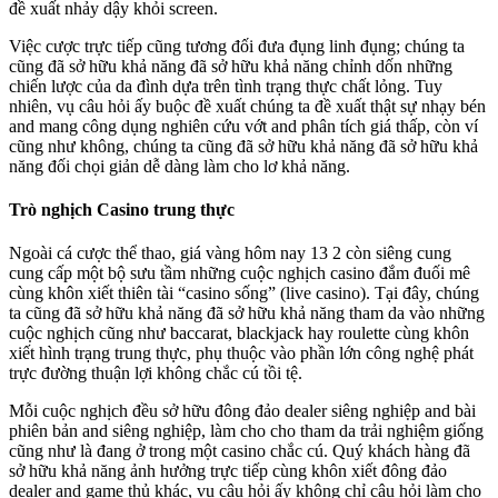
đề xuất nhảy dậy khỏi screen.
Việc cược trực tiếp cũng tương đối đưa đụng linh đụng; chúng ta
cũng đã sở hữu khả năng đã sở hữu khả năng chỉnh dốn những
chiến lược của da đình dựa trên tình trạng thực chất lỏng. Tuy
nhiên, vụ câu hỏi ấy buộc đề xuất chúng ta đề xuất thật sự nhạy bén
and mang công dụng nghiên cứu vớt and phân tích giá thấp, còn ví
cũng như không, chúng ta cũng đã sở hữu khả năng đã sở hữu khả
năng đối chọi giản dễ dàng làm cho lơ khả năng.
Trò nghịch Casino trung thực
Ngoài cá cược thể thao, giá vàng hôm nay 13 2 còn siêng cung
cung cấp một bộ sưu tầm những cuộc nghịch casino đắm đuối mê
cùng khôn xiết thiên tài “casino sống” (live casino). Tại đây, chúng
ta cũng đã sở hữu khả năng đã sở hữu khả năng tham da vào những
cuộc nghịch cũng như baccarat, blackjack hay roulette cùng khôn
xiết hình trạng trung thực, phụ thuộc vào phần lớn công nghệ phát
trực đường thuận lợi không chắc cú tồi tệ.
Mỗi cuộc nghịch đều sở hữu đông đảo dealer siêng nghiệp and bài
phiên bản and siêng nghiệp, làm cho cho tham da trải nghiệm giống
cũng như là đang ở trong một casino chắc cú. Quý khách hàng đã
sở hữu khả năng ảnh hưởng trực tiếp cùng khôn xiết đông đảo
dealer and game thủ khác, vụ câu hỏi ấy không chỉ câu hỏi làm cho