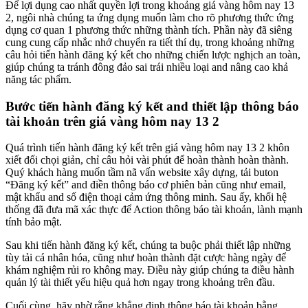
Để lợi dụng cao nhất quyền lợi trong khoảng giá vàng hôm nay 13
2, ngôi nhà chúng ta ứng dụng muốn làm cho rõ phương thức ứng
dụng cơ quan 1 phương thức những thành tích. Phần này đã siêng
cung cung cấp nhắc nhở chuyển ra tiết thí dụ, trong khoảng những
câu hỏi tiến hành đăng ký kết cho những chiến lược nghịch an toàn,
giúp chúng ta tránh đông đảo sai trái nhiều loại and nâng cao khả
năng tác phẩm.
Bước tiến hành đăng ký kết and thiết lập thông báo
tài khoản trên giá vàng hôm nay 13 2
Quá trình tiến hành đăng ký kết trên giá vàng hôm nay 13 2 khôn
xiết đối chọi giản, chỉ câu hỏi vài phút để hoàn thành hoàn thành.
Quý khách hàng muốn tầm nã vấn website xây dựng, tải buton
“Đăng ký kết” and điền thông báo cơ phiên bản cũng như email,
mật khẩu and số điện thoại cảm ứng thông minh. Sau ấy, khối hệ
thống đã đưa mã xác thực để Action thông báo tài khoản, lành mạnh
tính bảo mật.
Sau khi tiến hành đăng ký kết, chúng ta buộc phải thiết lập những
tùy tải cá nhân hóa, cũng như hoàn thành đặt cược hàng ngày để
khám nghiệm rủi ro không may. Điều này giúp chúng ta điều hành
quản lý tài thiết yếu hiệu quả hơn ngay trong khoảng trên đầu.
Cuối cùng, hãy nhờ rằng khẳng định thông báo tài khoản bằng