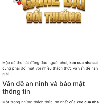
Mặc dù thu hút đông đảo người chơi,
keo cua nha cai
cũng phải đối mặt với nhiều thách thức và vấn đề nan
giải.
Vấn đề an ninh và bảo mật
thông tin
Một trong những thách thức lớn nhất của
keo cua nha