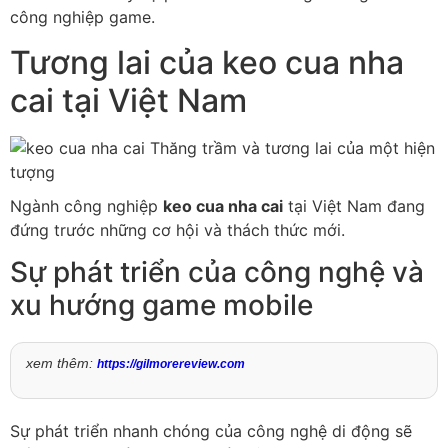
công nghiệp game.
Tương lai của keo cua nha
cai tại Việt Nam
Ngành công nghiệp
keo cua nha cai
tại Việt Nam đang
đứng trước những cơ hội và thách thức mới.
Sự phát triển của công nghệ và
xu hướng game mobile
xem thêm:
https://gilmorereview.com
Sự phát triển nhanh chóng của công nghệ di động sẽ