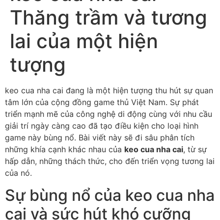
Thăng trầm và tương
lai của một hiện
tượng
keo cua nha cai đang là một hiện tượng thu hút sự quan
tâm lớn của cộng đồng game thủ Việt Nam. Sự phát
triển mạnh mẽ của công nghệ di động cùng với nhu cầu
giải trí ngày càng cao đã tạo điều kiện cho loại hình
game này bùng nổ. Bài viết này sẽ đi sâu phân tích
những khía cạnh khác nhau của
keo cua nha cai
, từ sự
hấp dẫn, những thách thức, cho đến triển vọng tương lai
của nó.
Sự bùng nổ của keo cua nha
cai và sức hút khó cưỡng