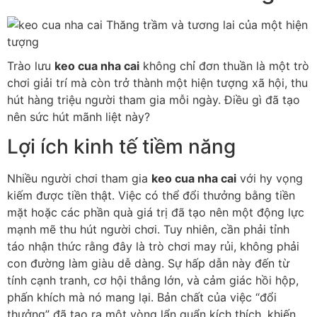
Trào lưu
keo cua nha cai
không chỉ đơn thuần là một trò
chơi giải trí mà còn trở thành một hiện tượng xã hội, thu
hút hàng triệu người tham gia mỗi ngày. Điều gì đã tạo
nên sức hút mãnh liệt này?
Lợi ích kinh tế tiềm năng
Nhiều người chơi tham gia
keo cua nha cai
với hy vọng
kiếm được tiền thật. Việc có thể đổi thưởng bằng tiền
mặt hoặc các phần quà giá trị đã tạo nên một động lực
mạnh mẽ thu hút người chơi. Tuy nhiên, cần phải tỉnh
táo nhận thức rằng đây là trò chơi may rủi, không phải
con đường làm giàu dễ dàng. Sự hấp dẫn này đến từ
tính cạnh tranh, cơ hội thắng lớn, và cảm giác hồi hộp,
phấn khích mà nó mang lại. Bản chất của việc “đổi
thưởng” đã tạo ra một vòng lẩn quẩn kích thích, khiến