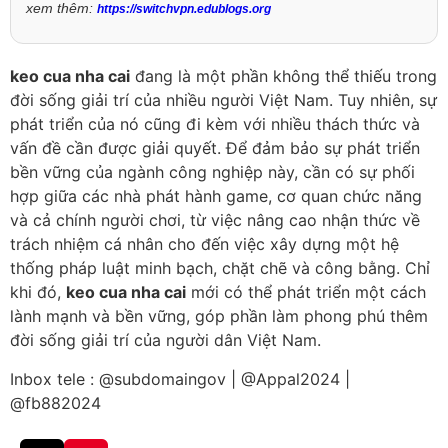
xem thêm:
https://switchvpn.edublogs.org
keo cua nha cai
đang là một phần không thể thiếu trong
đời sống giải trí của nhiều người Việt Nam. Tuy nhiên, sự
phát triển của nó cũng đi kèm với nhiều thách thức và
vấn đề cần được giải quyết. Để đảm bảo sự phát triển
bền vững của ngành công nghiệp này, cần có sự phối
hợp giữa các nhà phát hành game, cơ quan chức năng
và cả chính người chơi, từ việc nâng cao nhận thức về
trách nhiệm cá nhân cho đến việc xây dựng một hệ
thống pháp luật minh bạch, chặt chẽ và công bằng. Chỉ
khi đó,
keo cua nha cai
mới có thể phát triển một cách
lành mạnh và bền vững, góp phần làm phong phú thêm
đời sống giải trí của người dân Việt Nam.
Inbox tele : @subdomaingov | @Appal2024 |
@fb882024