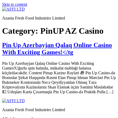
Skip to content
Azania Fresh Food Industries Limited
Category:
PinUP AZ Casino
Pin Up Azerbayjan Qalaq Online Casino
With Exciting Games!</tg
Pin Up Azerbayjan Qalaq Online Casino With Exciting
Games!Uğurlu spin halında, mükafat məbləği balansa
köçürüləcəkdir. Content Pinup Kazino Rəyləri 🎁 Pin Up Casino-da
Bonuslar Şirkət Haqqında Rəsmi Elan Pinup Idman Mərcləri Pin Up
Bukmeker Kontorunda Necə Qeydi̇yyatdan Olmaq Təzə
Kriptovalyuta Kazinolarını Skan Eləmək üçün Səmimi Məsləhətlər
💵 Uduşları Karta Çıxarmaqla Pin Up Casino-də Praktik Pulla […]
Azania Fresh Food Industries Limited