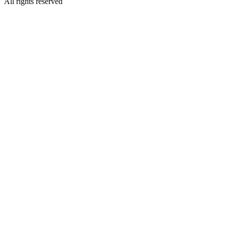
All rights reserved