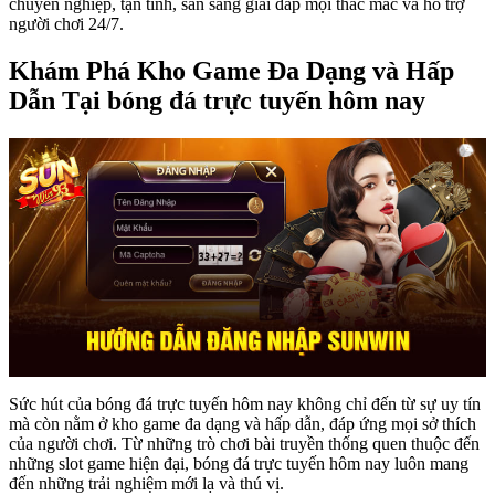
chuyên nghiệp, tận tình, sẵn sàng giải đáp mọi thắc mắc và hỗ trợ
người chơi 24/7.
Khám Phá Kho Game Đa Dạng và Hấp
Dẫn Tại bóng đá trực tuyến hôm nay
Sức hút của bóng đá trực tuyến hôm nay không chỉ đến từ sự uy tín
mà còn nằm ở kho game đa dạng và hấp dẫn, đáp ứng mọi sở thích
của người chơi. Từ những trò chơi bài truyền thống quen thuộc đến
những slot game hiện đại, bóng đá trực tuyến hôm nay luôn mang
đến những trải nghiệm mới lạ và thú vị.