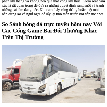
phấn khi thắng và không nên quá thất vọng khi thua. Kiểm soát cảm
xúc là rất quan trọng để đưa ra những quyết định sáng suốt và tránh
những sai lầm đáng tiếc. Khi cảm thấy căng thẳng hoặc mệt mỏi,
nên dừng lại và nghỉ ngơi để lấy lại tinh thần trước khi tiếp tục chơi.
So Sánh bóng đá trực tuyến hôm nay Với
Các Cổng Game Bài Đổi Thưởng Khác
Trên Thị Trường