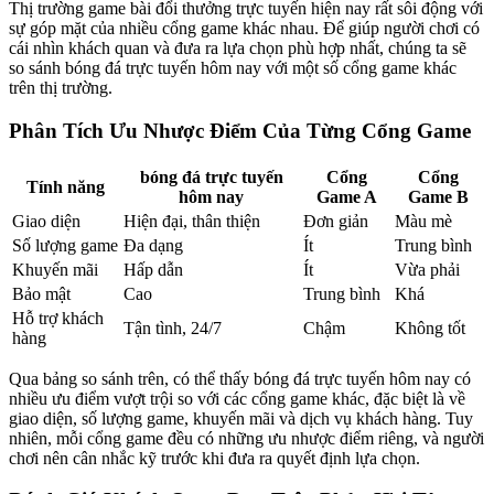
Thị trường game bài đổi thưởng trực tuyến hiện nay rất sôi động với
sự góp mặt của nhiều cổng game khác nhau. Để giúp người chơi có
cái nhìn khách quan và đưa ra lựa chọn phù hợp nhất, chúng ta sẽ
so sánh bóng đá trực tuyến hôm nay với một số cổng game khác
trên thị trường.
Phân Tích Ưu Nhược Điểm Của Từng Cổng Game
bóng đá trực tuyến
Cổng
Cổng
Tính năng
hôm nay
Game A
Game B
Giao diện
Hiện đại, thân thiện
Đơn giản
Màu mè
Số lượng game
Đa dạng
Ít
Trung bình
Khuyến mãi
Hấp dẫn
Ít
Vừa phải
Bảo mật
Cao
Trung bình
Khá
Hỗ trợ khách
Tận tình, 24/7
Chậm
Không tốt
hàng
Qua bảng so sánh trên, có thể thấy bóng đá trực tuyến hôm nay có
nhiều ưu điểm vượt trội so với các cổng game khác, đặc biệt là về
giao diện, số lượng game, khuyến mãi và dịch vụ khách hàng. Tuy
nhiên, mỗi cổng game đều có những ưu nhược điểm riêng, và người
chơi nên cân nhắc kỹ trước khi đưa ra quyết định lựa chọn.