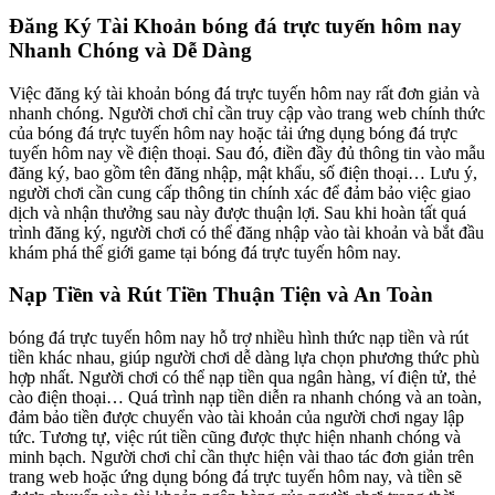
Đăng Ký Tài Khoản bóng đá trực tuyến hôm nay
Nhanh Chóng và Dễ Dàng
Việc đăng ký tài khoản bóng đá trực tuyến hôm nay rất đơn giản và
nhanh chóng. Người chơi chỉ cần truy cập vào trang web chính thức
của bóng đá trực tuyến hôm nay hoặc tải ứng dụng bóng đá trực
tuyến hôm nay về điện thoại. Sau đó, điền đầy đủ thông tin vào mẫu
đăng ký, bao gồm tên đăng nhập, mật khẩu, số điện thoại… Lưu ý,
người chơi cần cung cấp thông tin chính xác để đảm bảo việc giao
dịch và nhận thưởng sau này được thuận lợi. Sau khi hoàn tất quá
trình đăng ký, người chơi có thể đăng nhập vào tài khoản và bắt đầu
khám phá thế giới game tại bóng đá trực tuyến hôm nay.
Nạp Tiền và Rút Tiền Thuận Tiện và An Toàn
bóng đá trực tuyến hôm nay hỗ trợ nhiều hình thức nạp tiền và rút
tiền khác nhau, giúp người chơi dễ dàng lựa chọn phương thức phù
hợp nhất. Người chơi có thể nạp tiền qua ngân hàng, ví điện tử, thẻ
cào điện thoại… Quá trình nạp tiền diễn ra nhanh chóng và an toàn,
đảm bảo tiền được chuyển vào tài khoản của người chơi ngay lập
tức. Tương tự, việc rút tiền cũng được thực hiện nhanh chóng và
minh bạch. Người chơi chỉ cần thực hiện vài thao tác đơn giản trên
trang web hoặc ứng dụng bóng đá trực tuyến hôm nay, và tiền sẽ