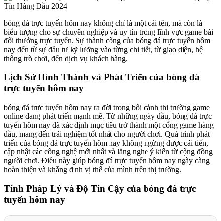
bóng đá trực tuyến hôm nay không chỉ là một cái tên, mà còn là
biểu tượng cho sự chuyên nghiệp và uy tín trong lĩnh vực game bài
đổi thưởng trực tuyến. Sự thành công của bóng đá trực tuyến hôm
nay đến từ sự đầu tư kỹ lưỡng vào từng chi tiết, từ giao diện, hệ
thống trò chơi, đến dịch vụ khách hàng.
Lịch Sử Hình Thành và Phát Triển của bóng đá
trực tuyến hôm nay
bóng đá trực tuyến hôm nay ra đời trong bối cảnh thị trường game
online đang phát triển mạnh mẽ. Từ những ngày đầu, bóng đá trực
tuyến hôm nay đã xác định mục tiêu trở thành một cổng game hàng
đầu, mang đến trải nghiệm tốt nhất cho người chơi. Quá trình phát
triển của bóng đá trực tuyến hôm nay không ngừng được cải tiến,
cập nhật các công nghệ mới nhất và lắng nghe ý kiến từ cộng đồng
người chơi. Điều này giúp bóng đá trực tuyến hôm nay ngày càng
hoàn thiện và khẳng định vị thế của mình trên thị trường.
Tính Pháp Lý và Độ Tin Cậy của bóng đá trực
tuyến hôm nay