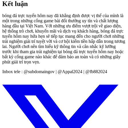
Kết luận
bóng đá trực tuyến hôm nay đã khẳng định được vị thế của mình là
một trong những cổng game bài đổi thưởng uy tín và chất lượng
hàng đầu tại Việt Nam. Với những ưu điểm vượt trội về giao diện,
hệ thống trò chơi, khuyến mãi và dịch vụ khách hàng, bóng đá trực
tuyến hôm nay hứa hẹn sẽ tiếp tục mang đến cho người chơi những
trải nghiệm giải trí tuyệt vời và cơ hội kiếm tiền hấp dẫn trong tương
lai. Người chơi nên tìm hiểu kỹ thông tin và cân nhắc kỹ lưỡng
trước khi tham gia trải nghiệm tại bóng đá trực tuyến hôm nay hoặc
bất kỳ cổng game nào khác để đảm bảo an toàn và có những giây
phút giải trí trọn vẹn.
Inbox tele : @subdomaingov | @Appal2024 | @fb882024