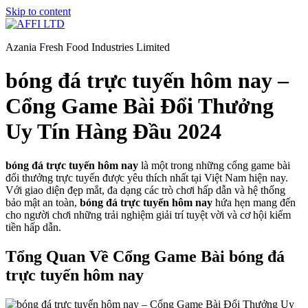
Skip to content
Azania Fresh Food Industries Limited
bóng đá trực tuyến hôm nay –
Cổng Game Bài Đổi Thưởng
Uy Tín Hàng Đầu 2024
bóng đá trực tuyến hôm nay
là một trong những cổng game bài
đổi thưởng trực tuyến được yêu thích nhất tại Việt Nam hiện nay.
Với giao diện đẹp mắt, đa dạng các trò chơi hấp dẫn và hệ thống
bảo mật an toàn,
bóng đá trực tuyến hôm nay
hứa hẹn mang đến
cho người chơi những trải nghiệm giải trí tuyệt vời và cơ hội kiếm
tiền hấp dẫn.
Tổng Quan Về Cổng Game Bài bóng đá
trực tuyến hôm nay