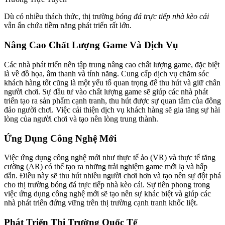
Dù có nhiều thách thức, thị trường
bóng đá trực tiếp nhà kèo cái
vẫn ẩn chứa tiềm năng phát triển rất lớn.
Nâng Cao Chất Lượng Game Và Dịch Vụ
Các nhà phát triển nên tập trung nâng cao chất lượng game, đặc biệt
là về đồ họa, âm thanh và tính năng. Cung cấp dịch vụ chăm sóc
khách hàng tốt cũng là một yếu tố quan trọng để thu hút và giữ chân
người chơi. Sự đầu tư vào chất lượng game sẽ giúp các nhà phát
triển tạo ra sản phẩm cạnh tranh, thu hút được sự quan tâm của đông
đảo người chơi. Việc cải thiện dịch vụ khách hàng sẽ gia tăng sự hài
lòng của người chơi và tạo nên lòng trung thành.
Ứng Dụng Công Nghệ Mới
Việc ứng dụng công nghệ mới như thực tế ảo (VR) và thực tế tăng
cường (AR) có thể tạo ra những trải nghiệm game mới lạ và hấp
dẫn. Điều này sẽ thu hút nhiều người chơi hơn và tạo nên sự đột phá
cho thị trường bóng đá trực tiếp nhà kèo cái. Sự tiên phong trong
việc ứng dụng công nghệ mới sẽ tạo nên sự khác biệt và giúp các
nhà phát triển đứng vững trên thị trường cạnh tranh khốc liệt.
Phát Triển Thị Trường Quốc Tế