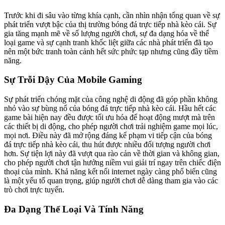
Trước khi đi sâu vào từng khía cạnh, cần nhìn nhận tổng quan về sự
phát triển vượt bậc của thị trường bóng đá trực tiếp nhà kèo cái. Sự
gia tăng mạnh mẽ về số lượng người chơi, sự đa dạng hóa về thể
loại game và sự cạnh tranh khốc liệt giữa các nhà phát triển đã tạo
nên một bức tranh toàn cảnh hết sức phức tạp nhưng cũng đầy tiềm
năng.
Sự Trỗi Dậy Của Mobile Gaming
Sự phát triển chóng mặt của công nghệ di động đã góp phần không
nhỏ vào sự bùng nổ của bóng đá trực tiếp nhà kèo cái. Hầu hết các
game bài hiện nay đều được tối ưu hóa để hoạt động mượt mà trên
các thiết bị di động, cho phép người chơi trải nghiệm game mọi lúc,
mọi nơi. Điều này đã mở rộng đáng kể phạm vi tiếp cận của bóng
đá trực tiếp nhà kèo cái, thu hút được nhiều đối tượng người chơi
hơn. Sự tiện lợi này đã vượt qua rào cản về thời gian và không gian,
cho phép người chơi tận hưởng niềm vui giải trí ngay trên chiếc điện
thoại của mình. Khả năng kết nối internet ngày càng phổ biến cũng
là một yếu tố quan trọng, giúp người chơi dễ dàng tham gia vào các
trò chơi trực tuyến.
Đa Dạng Thể Loại Và Tính Năng