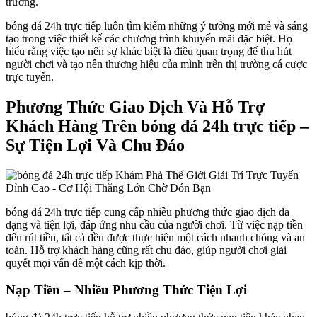
trường.
bóng đá 24h trực tiếp luôn tìm kiếm những ý tưởng mới mẻ và sáng
tạo trong việc thiết kế các chương trình khuyến mãi đặc biệt. Họ
hiểu rằng việc tạo nên sự khác biệt là điều quan trọng để thu hút
người chơi và tạo nên thương hiệu của mình trên thị trường cá cược
trực tuyến.
Phương Thức Giao Dịch Và Hỗ Trợ
Khách Hàng Trên bóng đá 24h trực tiếp –
Sự Tiện Lợi Và Chu Đáo
bóng đá 24h trực tiếp cung cấp nhiều phương thức giao dịch đa
dạng và tiện lợi, đáp ứng nhu cầu của người chơi. Từ việc nạp tiền
đến rút tiền, tất cả đều được thực hiện một cách nhanh chóng và an
toàn. Hỗ trợ khách hàng cũng rất chu đáo, giúp người chơi giải
quyết mọi vấn đề một cách kịp thời.
Nạp Tiền – Nhiều Phương Thức Tiện Lợi