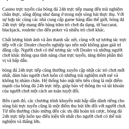
Casino trực tuyến của bóng đá 24h trực tiếp mang đến trải nghiệm
chân thực, sống động như đang ở trong một sòng bài thực thụ. Với
sự hợp tác cùng các nhà cung cấp game hàng đầu thế giới, bóng đá
24h trực tiếp mang đến hàng trăm trò chơi đa dạng, từ baccarat,
blackjack, roulette cho đến poker và nhiều trò chơi khác.
Chất lượng hình ảnh và âm thanh sắc nét, cùng với sự tương tác trực
tiếp với các Dealer chuyên nghiệp tạo nên một không gian giải trí
đẳng cấp. Người chơi có thể tương tác với Dealer và những người
chơi khác thông qua tính năng chat trực tuyến, tăng thêm phần thú
vị và hấp dẫn.
bóng đá 24h trực tiếp cũng thường xuyên cập nhật các trò chơi mới
nhất, đảm bảo người chơi luôn có những trải nghiệm mới mẻ và
không bị nhàm chán. Hệ thống bảo mật tiên tiến cũng là một điểm
mạnh của bóng đá 24h trực tiếp, giúp bảo vệ thông tin và tài khoản
của người chơi một cách an toàn tuyệt đối.
Bên cạnh đó, các chương trình khuyến mãi hấp dẫn dành riêng cho
sòng bài trực tuyến cũng là một điểm thu hút lớn đối với người chơi.
Từ tiền thưởng chào mừng đến các ưu đãi hoàn trả cược, bóng đá
24h trực tiếp luôn tạo điều kiện tốt nhất cho người chơi có thể trải
nghiệm và thắng lớn.