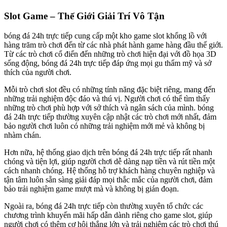
Slot Game – Thế Giới Giải Trí Vô Tận
bóng đá 24h trực tiếp cung cấp một kho game slot khổng lồ với
hàng trăm trò chơi đến từ các nhà phát hành game hàng đầu thế giới.
Từ các trò chơi cổ điển đến những trò chơi hiện đại với đồ họa 3D
sống động, bóng đá 24h trực tiếp đáp ứng mọi gu thẩm mỹ và sở
thích của người chơi.
Mỗi trò chơi slot đều có những tính năng đặc biệt riêng, mang đến
những trải nghiệm độc đáo và thú vị. Người chơi có thể tìm thấy
những trò chơi phù hợp với sở thích và ngân sách của mình. bóng
đá 24h trực tiếp thường xuyên cập nhật các trò chơi mới nhất, đảm
bảo người chơi luôn có những trải nghiệm mới mẻ và không bị
nhàm chán.
Hơn nữa, hệ thống giao dịch trên bóng đá 24h trực tiếp rất nhanh
chóng và tiện lợi, giúp người chơi dễ dàng nạp tiền và rút tiền một
cách nhanh chóng. Hệ thống hỗ trợ khách hàng chuyên nghiệp và
tận tâm luôn sẵn sàng giải đáp mọi thắc mắc của người chơi, đảm
bảo trải nghiệm game mượt mà và không bị gián đoạn.
Ngoài ra, bóng đá 24h trực tiếp còn thường xuyên tổ chức các
chương trình khuyến mãi hấp dẫn dành riêng cho game slot, giúp
người chơi có thêm cơ hội thắng lớn và trải nghiệm các trò chơi thú