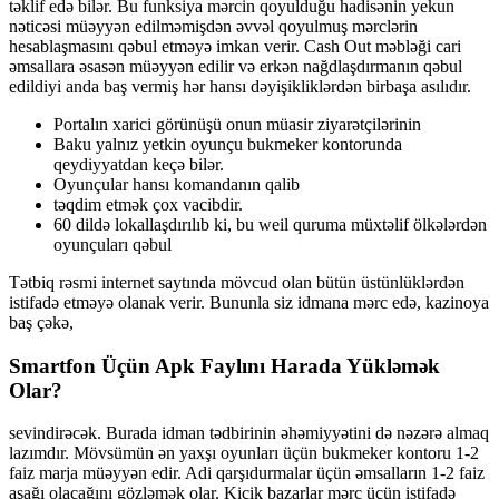
təklif edə bilər. Bu funksiya mərcin qoyulduğu hadisənin yekun
nəticəsi müəyyən edilməmişdən əvvəl qoyulmuş mərclərin
hesablaşmasını qəbul etməyə imkan verir. Cash Out məbləği cari
əmsallara əsasən müəyyən edilir və erkən nağdlaşdırmanın qəbul
edildiyi anda baş vermiş hər hansı dəyişikliklərdən birbaşa asılıdır.
Portalın xarici görünüşü onun müasir ziyarətçilərinin
Baku yalnız yetkin oyunçu bukmeker kontorunda
qeydiyyatdan keçə bilər.
Oyunçular hansı komandanın qalib
təqdim etmək çox vacibdir.
60 dildə lokallaşdırılıb ki, bu weil quruma müxtəlif ölkələrdən
oyunçuları qəbul
Tətbiq rəsmi internet saytında mövcud olan bütün üstünlüklərdən
istifadə etməyə olanak verir. Bununla siz idmana mərc edə, kazinoya
baş çəkə,
Smartfon Üçün Apk Faylını Harada Yükləmək
Olar?
sevindirəcək. Burada idman tədbirinin əhəmiyyətini də nəzərə almaq
lazımdır. Mövsümün ən yaxşı oyunları üçün bukmeker kontoru 1-2
faiz marja müəyyən edir. Adi qarşıdurmalar üçün əmsalların 1-2 faiz
aşağı olacağını gözləmək olar. Kiçik bazarlar mərc üçün istifadə