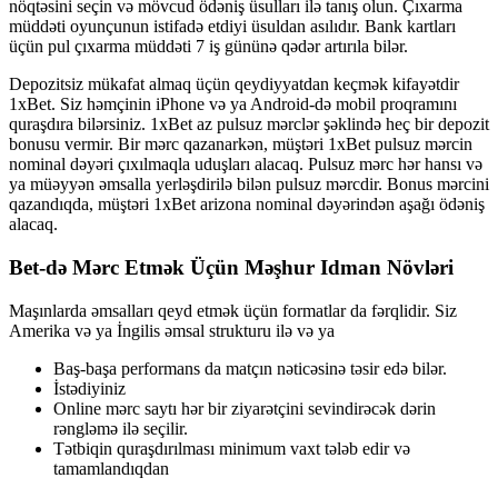
nöqtəsini seçin və mövcud ödəniş üsulları ilə tanış olun. Çıxarma
müddəti oyunçunun istifadə etdiyi üsuldan asılıdır. Bank kartları
üçün pul çıxarma müddəti 7 iş gününə qədər artırıla bilər.
Depozitsiz mükafat almaq üçün qeydiyyatdan keçmək kifayətdir
1xBet. Siz həmçinin iPhone və ya Android-də mobil proqramını
quraşdıra bilərsiniz. 1xBet az pulsuz mərclər şəklində heç bir depozit
bonusu vermir. Bir mərc qazanarkən, müştəri 1xBet pulsuz mərcin
nominal dəyəri çıxılmaqla uduşları alacaq. Pulsuz mərc hər hansı və
ya müəyyən əmsalla yerləşdirilə bilən pulsuz mərcdir. Bonus mərcini
qazandıqda, müştəri 1xBet arizona nominal dəyərindən aşağı ödəniş
alacaq.
Bet-də Mərc Etmək Üçün Məşhur Idman Növləri
Maşınlarda əmsalları qeyd etmək üçün formatlar da fərqlidir. Siz
Amerika və ya İngilis əmsal strukturu ilə və ya
Baş-başa performans da matçın nəticəsinə təsir edə bilər.
İstədiyiniz
Online mərc saytı hər bir ziyarətçini sevindirəcək dərin
rəngləmə ilə seçilir.
Tətbiqin quraşdırılması minimum vaxt tələb edir və
tamamlandıqdan