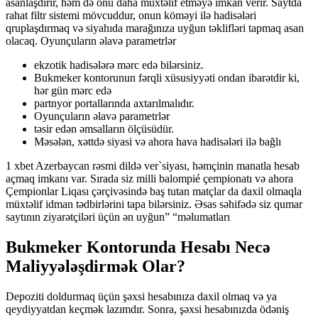
asanlaşdırır, həm də onu daha müxtəlif etməyə imkan verir. Saytda
rahat filtr sistemi mövcuddur, onun köməyi ilə hadisələri
qruplaşdırmaq və siyahıda marağınıza uyğun təklifləri tapmaq asan
olacaq. Oyunçuların əlavə parametrlər
ekzotik hadisələrə mərc edə bilərsiniz.
Bukmeker kontorunun fərqli xüsusiyyəti ondan ibarətdir ki,
hər gün mərc edə
partnyor portallarında axtarılmalıdır.
Oyunçuların əlavə parametrlər
təsir edən əmsalların ölçüsüdür.
Məsələn, xəttdə siyasi və ahora hava hadisələri ilə bağlı
1 xbet Azerbaycan rəsmi dildə ver`siyası, həmçinin manatla hesab
açmaq imkanı var. Sırada siz milli balompié çempionatı və ahora
Çempionlar Liqası çərçivəsində baş tutan matçlar da daxil olmaqla
müxtəlif idman tədbirlərini tapa bilərsiniz. Əsas səhifədə siz qumar
saytının ziyarətçiləri üçün ən uyğun” “məlumatları
Bukmeker Kontorunda Hesabı Necə
Maliyyələşdirmək Olar?
Depoziti doldurmaq üçün şəxsi hesabınıza daxil olmaq və ya
qeydiyyatdan keçmək lazımdır. Sonra, şəxsi hesabınızda ödəniş