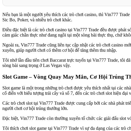
Nếu bạn là một người yêu thích các trò chơi casino, thì Vin777 Trade 
Sic Bo, Poker, và nhiều trò chơi khác.
Điều đặc biệt là các trò chơi casino tại Vin777 Trade đều được phát 
cảm giác chân thực như đang ngồi tại một sòng bài thực thụ, chứ khô
Ngoài ra, Vin777 Trade cũng liên tục cập nhật các trò chơi casino 
xuyên, giúp người chơi có thêm cơ hội để tăng thêm thu nhập.
Tôi nhớ lần đầu tiên chơi Baccarat trực tuyến tại Vin777 Trade, tôi 
sòng bài sang trọng ở Las Vegas vậy.
Slot Game – Vòng Quay May Mắn, Cơ Hội Trúng T
Slot game là một trong những trò chơi được yêu thích nhất tại các nhà
cổ điển với biểu tượng trái cây và số 7, đến các trò chơi slot hiện 
Các trò chơi slot tại Vin777 Trade được cung cấp bởi các nhà phát tr
người chơi cơ hội trúng thưởng lớn.
Đặc biệt, Vin777 Trade còn thường xuyên tổ chức các giải đấu slot vớ
Tôi thích chơi slot game tại Vin777 Trade vì sự đa dạng của các trò 