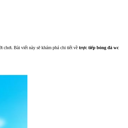
i chơi. Bài viết này sẽ khám phá chi tiết về
trực tiếp bóng đá wc