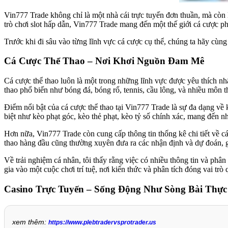
Vin777 Trade không chỉ là một nhà cái trực tuyến đơn thuần, mà còn l
trò chơi slot hấp dẫn, Vin777 Trade mang đến một thế giới cá cược 
Trước khi đi sâu vào từng lĩnh vực cá cược cụ thể, chúng ta hãy cùng
Cá Cược Thể Thao – Nơi Khơi Nguồn Đam Mê
Cá cược thể thao luôn là một trong những lĩnh vực được yêu thích nhấ
thao phổ biến như bóng đá, bóng rổ, tennis, cầu lông, và nhiều môn t
Điểm nổi bật của cá cược thể thao tại Vin777 Trade là sự đa dạng về
biệt như kèo phạt góc, kèo thẻ phạt, kèo tỷ số chính xác, mang đến nh
Hơn nữa, Vin777 Trade còn cung cấp thông tin thống kê chi tiết về cá
thao hàng đầu cũng thường xuyên đưa ra các nhận định và dự đoán, g
Về trải nghiệm cá nhân, tôi thấy rằng việc có nhiều thông tin và phân
gia vào một cuộc chơi trí tuệ, nơi kiến thức và phân tích đóng vai trò 
Casino Trực Tuyến – Sống Động Như Sòng Bài Thự
xem thêm:
https://www.plebtradervsprotrader.us