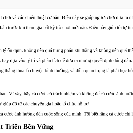
uật chơi và các chiến thuật cơ bản. Điều này sẽ giúp người chơi đưa ra 
 bản trước khi tham gia bất kỳ trò chơi mới nào. Điều này giúp tôi tự ti
m lý ổn định, không nên quá hưng phấn khi thắng và không nên quá thấ
hãy dựa vào lý trí và phân tích để đưa ra những quyết định đúng đắn.
ằng thắng thua là chuyện bình thường, và điều quan trọng là phải học h
ạn. Vì vậy, hãy cá cược có trách nhiệm và không để cá cược ảnh hưởng
giúp đỡ từ các chuyên gia hoặc tổ chức hỗ trợ.
á cược ảnh hưởng đến cuộc sống của mình. Tôi biết rằng cá cược chỉ là
t Triển Bền Vững