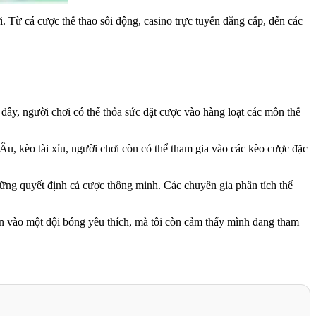
i. Từ cá cược thể thao sôi động, casino trực tuyến đẳng cấp, đến các
 đây, người chơi có thể thỏa sức đặt cược vào hàng loạt các môn thể
u, kèo tài xỉu, người chơi còn có thể tham gia vào các kèo cược đặc
những quyết định cá cược thông minh. Các chuyên gia phân tích thể
 tiền vào một đội bóng yêu thích, mà tôi còn cảm thấy mình đang tham