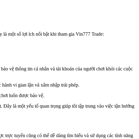
là một số lợi ích nổi bật khi tham gia Vin777 Trade:
bảo vệ thông tin cá nhân và tài khoản của người chơi khỏi các cuộc
 hành vi gian lận và xâm nhập trái phép.
 chơi luôn được bảo vệ.
. Đây là một yếu tố quan trọng giúp tôi tập trung vào việc tận hưởng
ợc trực tuyến cũng có thể dễ dàng tìm hiểu và sử dụng các tính năng