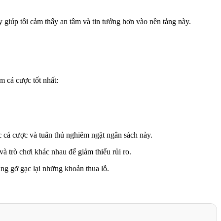
y giúp tôi cảm thấy an tâm và tin tưởng hơn vào nền tảng này.
m cá cược tốt nhất:
c cá cược và tuân thủ nghiêm ngặt ngân sách này.
à trò chơi khác nhau để giảm thiểu rủi ro.
ắng gỡ gạc lại những khoản thua lỗ.