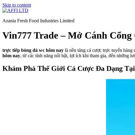
Skip to content
Azania Fresh Food Industries Limited
Vin777 Trade – Mở Cánh Cổng 
trực tiếp bóng đá wc hôm nay
là nền tảng cá cược trực tuyến hàng đ
hôm nay
, từ các tính năng nổi bật, lợi ích khi tham gia, đến những l
Khám Phá Thế Giới Cá Cược Đa Dạng Tại