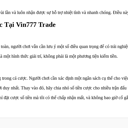
ài lần và luôn nhận được sự hỗ trợ nhiệt tình và nhanh chóng. Điều nà
 Tại Vin777 Trade
toàn, người chơi vẫn cần lưu ý một số điều quan trọng để có trải nghiệ
 một hình thức giải trí, không phải là một phương tiện kiếm tiền.
 trong cá cược. Người chơi cần xác định một ngân sách cụ thể cho việ
 duy nhất. Thay vào đó, hãy chia nhỏ số tiền cược cho nhiều trận đấu v
hỉ đặt cược số tiền mà tôi có thể chấp nhận mất, và không bao giờ cố g