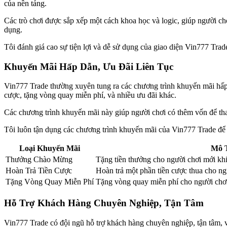
của nền tảng.
Các trò chơi được sắp xếp một cách khoa học và logic, giúp người chơ
dụng.
Tôi đánh giá cao sự tiện lợi và dễ sử dụng của giao diện Vin777 Trad
Khuyến Mãi Hấp Dẫn, Ưu Đãi Liên Tục
Vin777 Trade thường xuyên tung ra các chương trình khuyến mãi hấp 
cược, tặng vòng quay miễn phí, và nhiều ưu đãi khác.
Các chương trình khuyến mãi này giúp người chơi có thêm vốn để tham
Tôi luôn tận dụng các chương trình khuyến mãi của Vin777 Trade để t
Loại Khuyến Mãi
Mô 
Thưởng Chào Mừng
Tặng tiền thưởng cho người chơi mới khi
Hoàn Trả Tiền Cược
Hoàn trả một phần tiền cược thua cho ng
Tặng Vòng Quay Miễn Phí
Tặng vòng quay miễn phí cho người chơi 
Hỗ Trợ Khách Hàng Chuyên Nghiệp, Tận Tâm
Vin777 Trade có đội ngũ hỗ trợ khách hàng chuyên nghiệp, tận tâm, v