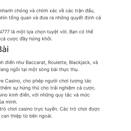
nhanh chóng và chính xác về các trận đấu,
 nhìn tổng quan và đưa ra những quyết định cá
N777 là một lựa chọn tuyệt vời. Bạn có thể
m cá cược đầy hứng khởi.
Bài
h điển như Baccarat, Roulette, Blackjack, và
ang ngồi tại một sòng bài thực thụ.
ive Casino, cho phép người chơi tương tác
g thêm sự hứng thú cho trải nghiệm cá cược.
ino kinh điển, với những quy tắc và mức
ủa mình.
rò chơi casino trực tuyến. Các trò chơi được
 can thiệp từ bên ngoài.