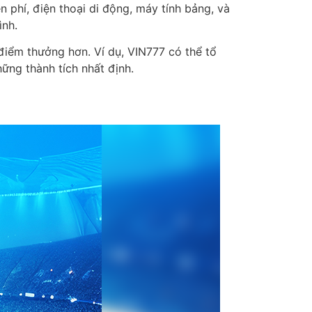
phí, điện thoại di động, máy tính bảng, và
ình.
điểm thưởng hơn. Ví dụ, VIN777 có thể tổ
ng thành tích nhất định.