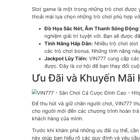
Slot game là một trong những trò chơi được y
thoải mái lựa chọn những trò chơi phù hợp vớ
Đồ Họa Sắc Nét, Âm Thanh Sống Động:
nghiệm giải trí tuyệt vời. Bạn sẽ được
Tính Năng Hấp Dẫn:
Nhiều trò chơi slot
các trò chơi bonus. Những tính năng nà
Jackpot Lũy Tiến:
VIN777 cung cấp các t
được. Đây là cơ hội để bạn thay đổi cuộ
Ưu Đãi và Khuyến Mãi 
Để thu hút và giữ chân người chơi, VIN777 t
cho người mới đến các chương trình hoàn trả 
khách hàng của mình.
Trước khi khám phá những ưu đãi cụ thể, cần
này giúp bạn hiểu rõ các quy định và yêu cầu,