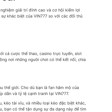
nghiệm giải trí đỉnh cao và cơ hội kiếm lợi
 sự khác biệt của VIN777 so với các đối thủ
i cá cược thể thao, casino trực tuyến, slot
ng nơi những người chơi có thể kết nối, chia
u thế giới. Cho dù bạn là fan hâm mộ của
 dẫn và tỷ lệ cạnh tranh tại VIN777.
kèo tài xỉu, và nhiều loại kèo đặc biệt khác,
ấu, bạn có thể tận dụng sự đa dạng này để tìm