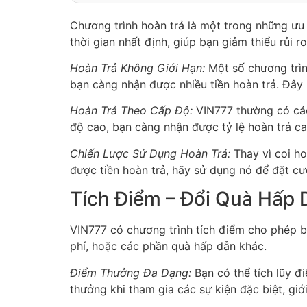
Chương trình hoàn trả là một trong những ưu 
thời gian nhất định, giúp bạn giảm thiểu rủi 
Hoàn Trả Không Giới Hạn:
Một số chương trình
bạn càng nhận được nhiều tiền hoàn trả. Đây 
Hoàn Trả Theo Cấp Độ:
VIN777 thường có các
độ cao, bạn càng nhận được tỷ lệ hoàn trả ca
Chiến Lược Sử Dụng Hoàn Trả:
Thay vì coi ho
được tiền hoàn trả, hãy sử dụng nó để đặt cư
Tích Điểm – Đổi Quà Hấp 
VIN777 có chương trình tích điểm cho phép b
phí, hoặc các phần quà hấp dẫn khác.
Điểm Thưởng Đa Dạng:
Bạn có thể tích lũy đ
thưởng khi tham gia các sự kiện đặc biệt, gi