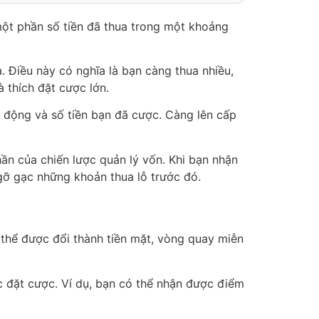
một phần số tiền đã thua trong một khoảng
. Điều này có nghĩa là bạn càng thua nhiều,
 thích đặt cược lớn.
 động và số tiền bạn đã cược. Càng lên cấp
ần của chiến lược quản lý vốn. Khi bạn nhận
 gỡ gạc những khoản thua lỗ trước đó.
 thể được đổi thành tiền mặt, vòng quay miễn
c đặt cược. Ví dụ, bạn có thể nhận được điểm