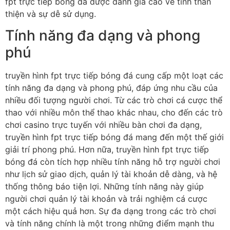
fpt trực tiếp bóng đá được đánh giá cao về tính thân
thiện và sự dễ sử dụng.
Tính năng đa dạng và phong
phú
truyền hình fpt trực tiếp bóng đá cung cấp một loạt các
tính năng đa dạng và phong phú, đáp ứng nhu cầu của
nhiều đối tượng người chơi. Từ các trò chơi cá cược thể
thao với nhiều môn thể thao khác nhau, cho đến các trò
chơi casino trực tuyến với nhiều bàn chơi đa dạng,
truyền hình fpt trực tiếp bóng đá mang đến một thế giới
giải trí phong phú. Hơn nữa, truyền hình fpt trực tiếp
bóng đá còn tích hợp nhiều tính năng hỗ trợ người chơi
như lịch sử giao dịch, quản lý tài khoản dễ dàng, và hệ
thống thông báo tiện lợi. Những tính năng này giúp
người chơi quản lý tài khoản và trải nghiệm cá cược
một cách hiệu quả hơn. Sự đa dạng trong các trò chơi
và tính năng chính là một trong những điểm mạnh thu