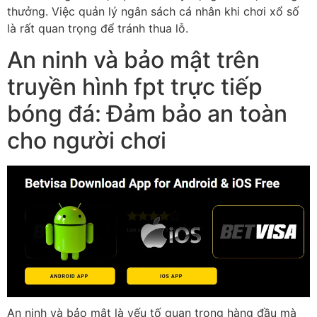
thưởng. Việc quản lý ngân sách cá nhân khi chơi xổ số
là rất quan trọng để tránh thua lỗ.
An ninh và bảo mật trên
truyền hình fpt trực tiếp
bóng đá: Đảm bảo an toàn
cho người chơi
An ninh và bảo mật là yếu tố quan trọng hàng đầu mà