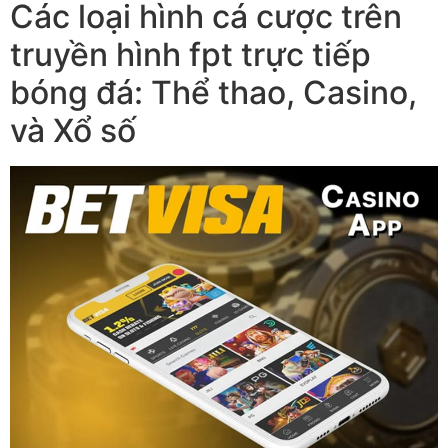
Các loại hình cá cược trên
truyền hình fpt trực tiếp
bóng đá: Thể thao, Casino,
và Xổ số