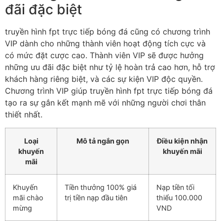
đãi đặc biệt
truyền hình fpt trực tiếp bóng đá cũng có chương trình
VIP dành cho những thành viên hoạt động tích cực và
có mức đặt cược cao. Thành viên VIP sẽ được hưởng
những ưu đãi đặc biệt như tỷ lệ hoàn trả cao hơn, hỗ trợ
khách hàng riêng biệt, và các sự kiện VIP độc quyền.
Chương trình VIP giúp truyền hình fpt trực tiếp bóng đá
tạo ra sự gắn kết mạnh mẽ với những người chơi thân
thiết nhất.
Loại
Mô tả ngắn gọn
Điều kiện nhận
khuyến
khuyến mãi
mãi
Khuyến
Tiền thưởng 100% giá
Nạp tiền tối
mãi chào
trị tiền nạp đầu tiên
thiểu 100.000
mừng
VND