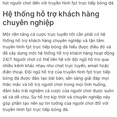
hút người chơi đến với truyền hình fpt trực tiếp bóng đá.
Hệ thống hỗ trợ khách hàng
chuyên nghiệp
Một nền tảng cá cược trực tuyến tốt cần phải có hệ
thống hỗ trợ khách hàng chuyên nghiệp và tận tâm.
truyền hình fpt trực tiếp bóng đá hiểu được điều đó và
đã xây dựng một hệ thống hỗ trợ khách hàng hoạt động
24/7. Người chơi có thể liên hệ với đội ngũ hỗ trợ qua
nhiều kênh khác nhau như chat trực tuyến, email hoặc
điện thoại. Đội ngũ hỗ trợ của truyền hình fpt trực tiếp
bóng đá được đào tạo bài bản, sẵn sàng giải đáp mọi
thắc mắc và hỗ trợ người chơi trong mọi tình huống,
đảm bảo trải nghiệm cá cược của người chơi được suôn
sẻ và dễ chịu. Sự hỗ trợ kịp thời và chuyên nghiệp này
góp phần tạo nên sự tin tưởng của người chơi đối với
truyền hình fpt trực tiếp bóng đá.