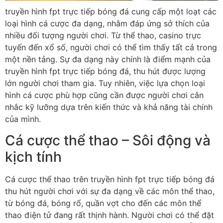
truyền hình fpt trực tiếp bóng đá cung cấp một loạt các
loại hình cá cược đa dạng, nhằm đáp ứng sở thích của
nhiều đối tượng người chơi. Từ thể thao, casino trực
tuyến đến xổ số, người chơi có thể tìm thấy tất cả trong
một nền tảng. Sự đa dạng này chính là điểm mạnh của
truyền hình fpt trực tiếp bóng đá, thu hút được lượng
lớn người chơi tham gia. Tuy nhiên, việc lựa chọn loại
hình cá cược phù hợp cũng cần được người chơi cân
nhắc kỹ lưỡng dựa trên kiến thức và khả năng tài chính
của mình.
Cá cược thể thao – Sôi động và
kịch tính
Cá cược thể thao trên truyền hình fpt trực tiếp bóng đá
thu hút người chơi với sự đa dạng về các môn thể thao,
từ bóng đá, bóng rổ, quần vợt cho đến các môn thể
thao điện tử đang rất thịnh hành. Người chơi có thể đặt