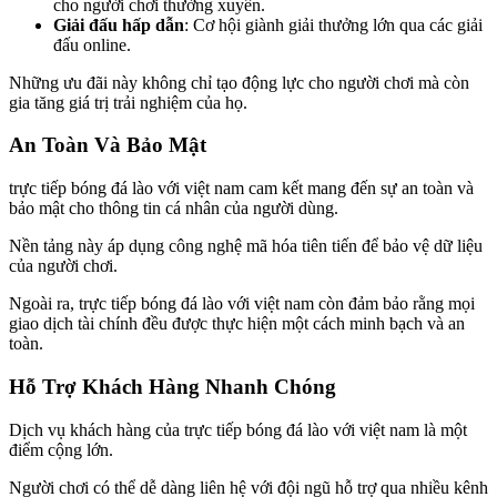
cho người chơi thường xuyên.
Giải đấu hấp dẫn
: Cơ hội giành giải thưởng lớn qua các giải
đấu online.
Những ưu đãi này không chỉ tạo động lực cho người chơi mà còn
gia tăng giá trị trải nghiệm của họ.
An Toàn Và Bảo Mật
trực tiếp bóng đá lào với việt nam cam kết mang đến sự an toàn và
bảo mật cho thông tin cá nhân của người dùng.
Nền tảng này áp dụng công nghệ mã hóa tiên tiến để bảo vệ dữ liệu
của người chơi.
Ngoài ra, trực tiếp bóng đá lào với việt nam còn đảm bảo rằng mọi
giao dịch tài chính đều được thực hiện một cách minh bạch và an
toàn.
Hỗ Trợ Khách Hàng Nhanh Chóng
Dịch vụ khách hàng của trực tiếp bóng đá lào với việt nam là một
điểm cộng lớn.
Người chơi có thể dễ dàng liên hệ với đội ngũ hỗ trợ qua nhiều kênh