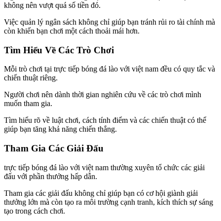
không nên vượt quá số tiền đó.
Việc quản lý ngân sách không chỉ giúp bạn tránh rủi ro tài chính mà
còn khiến bạn chơi một cách thoải mái hơn.
Tìm Hiểu Về Các Trò Chơi
Mỗi trò chơi tại trực tiếp bóng đá lào với việt nam đều có quy tắc và
chiến thuật riêng.
Người chơi nên dành thời gian nghiên cứu về các trò chơi mình
muốn tham gia.
Tìm hiểu rõ về luật chơi, cách tính điểm và các chiến thuật có thể
giúp bạn tăng khả năng chiến thắng.
Tham Gia Các Giải Đấu
trực tiếp bóng đá lào với việt nam thường xuyên tổ chức các giải
đấu với phần thưởng hấp dẫn.
Tham gia các giải đấu không chỉ giúp bạn có cơ hội giành giải
thưởng lớn mà còn tạo ra môi trường cạnh tranh, kích thích sự sáng
tạo trong cách chơi.