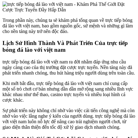
Trong phần này, chúng ta sẽ khám phá tổng quan về trực tiếp bóng
đá lào với việt nam, bao gồm nguồn gốc, sứ mệnh và những gì làm
cho nền tảng này trở nên độc đáo.
Lịch Sử Hình Thành Và Phát Triển Của trực tiếp
bóng đá lào với việt nam
trực tiếp bóng đá lào với việt nam ra đời nhằm đáp ứng nhu cầu
ngày càng cao của thị trường đặt cược trực tuyến. Nền tảng này đã
phát triển nhanh chóng, thu hút hàng triệu người dùng trên toàn cầu.
Khi mới bắt đầu, trực tiếp bóng đá lào với việt nam chỉ cung cấp
một số trò chơi cơ bản nhưng dần dần mở rộng sang nhiều lĩnh vực
khác nhau như thể thao, casino trực tuyến và nhiều loại hình cá
cược khác.
Sự phát triển này không chỉ nhờ vào việc cải tiến công nghệ mà còn
nhờ vào việc lắng nghe ý kiến của người dùng. trực tiếp bóng đá lào
với việt nam luôn nỗ lực để nâng cao trải nghiệm người chơi, từ
giao diện thân thiện đến tốc độ xử lý giao dịch nhanh chóng.