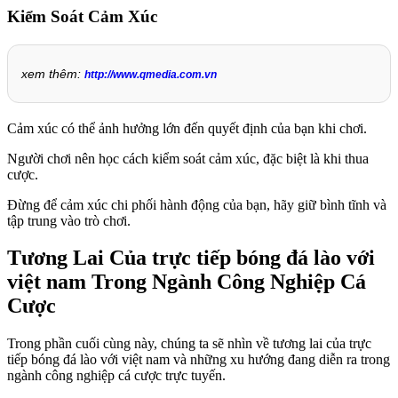
Kiểm Soát Cảm Xúc
xem thêm:
http://www.qmedia.com.vn
Cảm xúc có thể ảnh hưởng lớn đến quyết định của bạn khi chơi.
Người chơi nên học cách kiểm soát cảm xúc, đặc biệt là khi thua
cược.
Đừng để cảm xúc chi phối hành động của bạn, hãy giữ bình tĩnh và
tập trung vào trò chơi.
Tương Lai Của trực tiếp bóng đá lào với
việt nam Trong Ngành Công Nghiệp Cá
Cược
Trong phần cuối cùng này, chúng ta sẽ nhìn về tương lai của trực
tiếp bóng đá lào với việt nam và những xu hướng đang diễn ra trong
ngành công nghiệp cá cược trực tuyến.