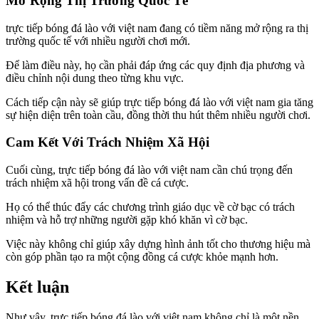
Mở Rộng Thị Trường Quốc Tế
trực tiếp bóng đá lào với việt nam đang có tiềm năng mở rộng ra thị
trường quốc tế với nhiều người chơi mới.
Để làm điều này, họ cần phải đáp ứng các quy định địa phương và
điều chỉnh nội dung theo từng khu vực.
Cách tiếp cận này sẽ giúp trực tiếp bóng đá lào với việt nam gia tăng
sự hiện diện trên toàn cầu, đồng thời thu hút thêm nhiều người chơi.
Cam Kết Với Trách Nhiệm Xã Hội
Cuối cùng, trực tiếp bóng đá lào với việt nam cần chú trọng đến
trách nhiệm xã hội trong vấn đề cá cược.
Họ có thể thúc đẩy các chương trình giáo dục về cờ bạc có trách
nhiệm và hỗ trợ những người gặp khó khăn vì cờ bạc.
Việc này không chỉ giúp xây dựng hình ảnh tốt cho thương hiệu mà
còn góp phần tạo ra một cộng đồng cá cược khỏe mạnh hơn.
Kết luận
Như vậy, trực tiếp bóng đá lào với việt nam không chỉ là một nền