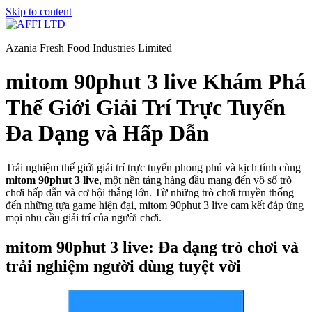
Skip to content
Azania Fresh Food Industries Limited
mitom 90phut 3 live Khám Phá
Thế Giới Giải Trí Trực Tuyến
Đa Dạng và Hấp Dẫn
Trải nghiệm thế giới giải trí trực tuyến phong phú và kịch tính cùng
mitom 90phut 3 live
, một nền tảng hàng đầu mang đến vô số trò
chơi hấp dẫn và cơ hội thắng lớn. Từ những trò chơi truyền thống
đến những tựa game hiện đại, mitom 90phut 3 live cam kết đáp ứng
mọi nhu cầu giải trí của người chơi.
mitom 90phut 3 live: Đa dạng trò chơi và
trải nghiệm người dùng tuyệt vời