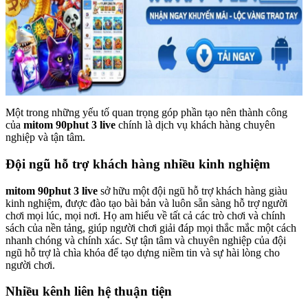
Một trong những yếu tố quan trọng góp phần tạo nên thành công
của
mitom 90phut 3 live
chính là dịch vụ khách hàng chuyên
nghiệp và tận tâm.
Đội ngũ hỗ trợ khách hàng nhiều kinh nghiệm
mitom 90phut 3 live
sở hữu một đội ngũ hỗ trợ khách hàng giàu
kinh nghiệm, được đào tạo bài bản và luôn sẵn sàng hỗ trợ người
chơi mọi lúc, mọi nơi. Họ am hiểu về tất cả các trò chơi và chính
sách của nền tảng, giúp người chơi giải đáp mọi thắc mắc một cách
nhanh chóng và chính xác. Sự tận tâm và chuyên nghiệp của đội
ngũ hỗ trợ là chìa khóa để tạo dựng niềm tin và sự hài lòng cho
người chơi.
Nhiều kênh liên hệ thuận tiện