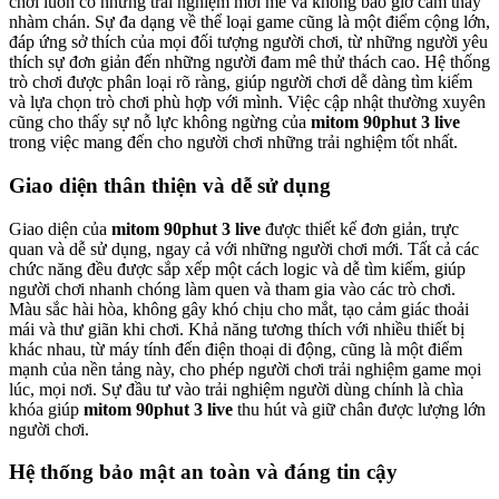
chơi luôn có những trải nghiệm mới mẻ và không bao giờ cảm thấy
nhàm chán. Sự đa dạng về thể loại game cũng là một điểm cộng lớn,
đáp ứng sở thích của mọi đối tượng người chơi, từ những người yêu
thích sự đơn giản đến những người đam mê thử thách cao. Hệ thống
trò chơi được phân loại rõ ràng, giúp người chơi dễ dàng tìm kiếm
và lựa chọn trò chơi phù hợp với mình. Việc cập nhật thường xuyên
cũng cho thấy sự nỗ lực không ngừng của
mitom 90phut 3 live
trong việc mang đến cho người chơi những trải nghiệm tốt nhất.
Giao diện thân thiện và dễ sử dụng
Giao diện của
mitom 90phut 3 live
được thiết kế đơn giản, trực
quan và dễ sử dụng, ngay cả với những người chơi mới. Tất cả các
chức năng đều được sắp xếp một cách logic và dễ tìm kiếm, giúp
người chơi nhanh chóng làm quen và tham gia vào các trò chơi.
Màu sắc hài hòa, không gây khó chịu cho mắt, tạo cảm giác thoải
mái và thư giãn khi chơi. Khả năng tương thích với nhiều thiết bị
khác nhau, từ máy tính đến điện thoại di động, cũng là một điểm
mạnh của nền tảng này, cho phép người chơi trải nghiệm game mọi
lúc, mọi nơi. Sự đầu tư vào trải nghiệm người dùng chính là chìa
khóa giúp
mitom 90phut 3 live
thu hút và giữ chân được lượng lớn
người chơi.
Hệ thống bảo mật an toàn và đáng tin cậy