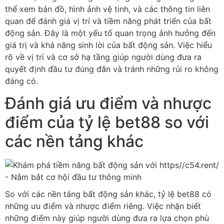
thể xem bản đồ, hình ảnh vệ tinh, và các thông tin liên
quan để đánh giá vị trí và tiềm năng phát triển của bất
động sản. Đây là một yếu tố quan trọng ảnh hưởng đến
giá trị và khả năng sinh lời của bất động sản. Việc hiểu
rõ về vị trí và cơ sở hạ tầng giúp người dùng đưa ra
quyết định đầu tư đúng đắn và tránh những rủi ro không
đáng có.
Đánh giá ưu điểm và nhược
điểm của tỷ lệ bet88 so với
các nền tảng khác
So với các nền tảng bất động sản khác, tỷ lệ bet88 có
những ưu điểm và nhược điểm riêng. Việc nhận biết
những điểm này giúp người dùng đưa ra lựa chọn phù