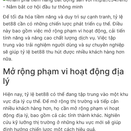
Để tối đa hóa tiềm năng và duy trì sự cạnh tranh, tỷ lệ
bet88 cần có những chiến lược phát triển cụ thể. Điều
này bao gồm việc mở rộng phạm vi hoạt động, cải tiến
tính năng và nâng cao chất lượng dịch vụ. Việc tập
trung vào trải nghiệm người dùng và sự chuyên nghiệp
sẽ giúp tỷ lệ bet88 thu hút được nhiều khách hàng hơn
nữa.
Mở rộng phạm vi hoạt động địa
lý
Hiện nay, tỷ lệ bet88 có thể đang tập trung vào một khu
vực địa lý cụ thể. Để mở rộng thị trường và tiếp cận
nhiều khách hàng hơn, họ cần mở rộng phạm vi hoạt
động địa lý, bao gồm cả các tỉnh thành khác. Nghiên
cứu kỹ lưỡng thị trường ở những khu vực mới sẽ giúp
định hướng chiến lược một cách hiệu quả.