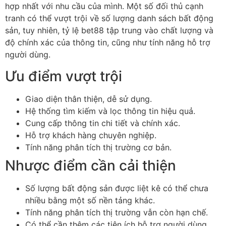
hợp nhất với nhu cầu của mình. Một số đối thủ cạnh
tranh có thể vượt trội về số lượng danh sách bất động
sản, tuy nhiên, tỷ lệ bet88 tập trung vào chất lượng và
độ chính xác của thông tin, cũng như tính năng hỗ trợ
người dùng.
Ưu điểm vượt trội
Giao diện thân thiện, dễ sử dụng.
Hệ thống tìm kiếm và lọc thông tin hiệu quả.
Cung cấp thông tin chi tiết và chính xác.
Hỗ trợ khách hàng chuyên nghiệp.
Tính năng phân tích thị trường cơ bản.
Nhược điểm cần cải thiện
Số lượng bất động sản được liệt kê có thể chưa
nhiều bằng một số nền tảng khác.
Tính năng phân tích thị trường vẫn còn hạn chế.
Có thể cần thêm các tiện ích hỗ trợ người dùng,