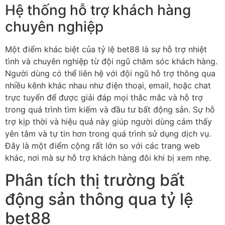
Hệ thống hỗ trợ khách hàng
chuyên nghiệp
Một điểm khác biệt của tỷ lệ bet88 là sự hỗ trợ nhiệt
tình và chuyên nghiệp từ đội ngũ chăm sóc khách hàng.
Người dùng có thể liên hệ với đội ngũ hỗ trợ thông qua
nhiều kênh khác nhau như điện thoại, email, hoặc chat
trực tuyến để được giải đáp mọi thắc mắc và hỗ trợ
trong quá trình tìm kiếm và đầu tư bất động sản. Sự hỗ
trợ kịp thời và hiệu quả này giúp người dùng cảm thấy
yên tâm và tự tin hơn trong quá trình sử dụng dịch vụ.
Đây là một điểm cộng rất lớn so với các trang web
khác, nơi mà sự hỗ trợ khách hàng đôi khi bị xem nhẹ.
Phân tích thị trường bất
động sản thông qua tỷ lệ
bet88