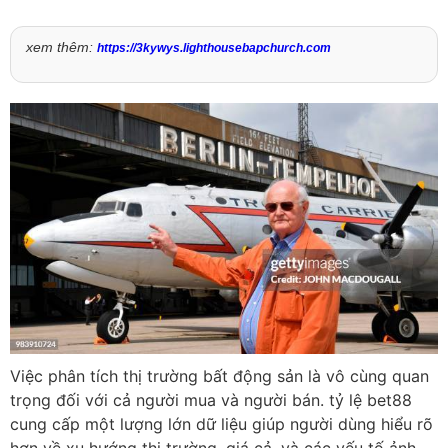
xem thêm:
https://3kywys.lighthousebapchurch.com
Việc phân tích thị trường bất động sản là vô cùng quan
trọng đối với cả người mua và người bán. tỷ lệ bet88
cung cấp một lượng lớn dữ liệu giúp người dùng hiểu rõ