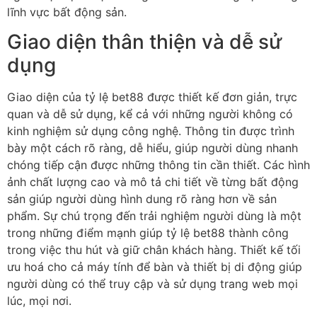
lĩnh vực bất động sản.
Giao diện thân thiện và dễ sử
dụng
Giao diện của tỷ lệ bet88 được thiết kế đơn giản, trực
quan và dễ sử dụng, kể cả với những người không có
kinh nghiệm sử dụng công nghệ. Thông tin được trình
bày một cách rõ ràng, dễ hiểu, giúp người dùng nhanh
chóng tiếp cận được những thông tin cần thiết. Các hình
ảnh chất lượng cao và mô tả chi tiết về từng bất động
sản giúp người dùng hình dung rõ ràng hơn về sản
phẩm. Sự chú trọng đến trải nghiệm người dùng là một
trong những điểm mạnh giúp tỷ lệ bet88 thành công
trong việc thu hút và giữ chân khách hàng. Thiết kế tối
ưu hoá cho cả máy tính để bàn và thiết bị di động giúp
người dùng có thể truy cập và sử dụng trang web mọi
lúc, mọi nơi.