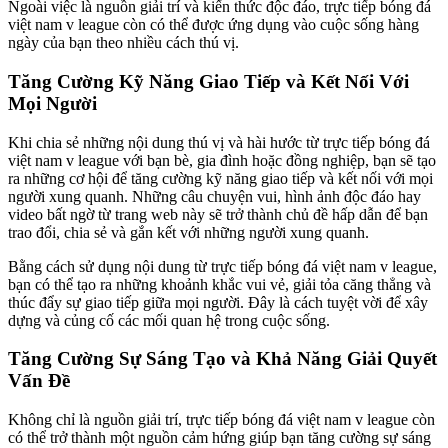
Ngoài việc là nguồn giải trí và kiến thức độc đáo, trực tiếp bóng đá
việt nam v league còn có thể được ứng dụng vào cuộc sống hàng
ngày của bạn theo nhiều cách thú vị.
Tăng Cường Kỹ Năng Giao Tiếp và Kết Nối Với
Mọi Người
Khi chia sẻ những nội dung thú vị và hài hước từ trực tiếp bóng đá
việt nam v league với bạn bè, gia đình hoặc đồng nghiệp, bạn sẽ tạo
ra những cơ hội để tăng cường kỹ năng giao tiếp và kết nối với mọi
người xung quanh. Những câu chuyện vui, hình ảnh độc đáo hay
video bất ngờ từ trang web này sẽ trở thành chủ đề hấp dẫn để bạn
trao đổi, chia sẻ và gắn kết với những người xung quanh.
Bằng cách sử dụng nội dung từ trực tiếp bóng đá việt nam v league,
bạn có thể tạo ra những khoảnh khắc vui vẻ, giải tỏa căng thẳng và
thúc đẩy sự giao tiếp giữa mọi người. Đây là cách tuyệt vời để xây
dựng và củng cố các mối quan hệ trong cuộc sống.
Tăng Cường Sự Sáng Tạo và Khả Năng Giải Quyết
Vấn Đề
Không chỉ là nguồn giải trí, trực tiếp bóng đá việt nam v league còn
có thể trở thành một nguồn cảm hứng giúp bạn tăng cường sự sáng