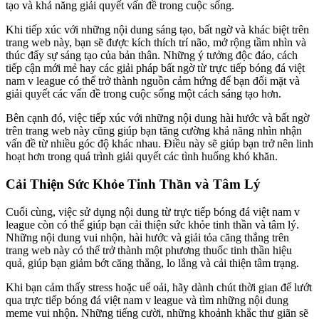
tạo và khả năng giải quyết vấn đề trong cuộc sống.
Khi tiếp xúc với những nội dung sáng tạo, bất ngờ và khác biệt trên
trang web này, bạn sẽ được kích thích trí não, mở rộng tầm nhìn và
thúc đẩy sự sáng tạo của bản thân. Những ý tưởng độc đáo, cách
tiếp cận mới mẻ hay các giải pháp bất ngờ từ trực tiếp bóng đá việt
nam v league có thể trở thành nguồn cảm hứng để bạn đối mặt và
giải quyết các vấn đề trong cuộc sống một cách sáng tạo hơn.
Bên cạnh đó, việc tiếp xúc với những nội dung hài hước và bất ngờ
trên trang web này cũng giúp bạn tăng cường khả năng nhìn nhận
vấn đề từ nhiều góc độ khác nhau. Điều này sẽ giúp bạn trở nên linh
hoạt hơn trong quá trình giải quyết các tình huống khó khăn.
Cải Thiện Sức Khỏe Tinh Thần và Tâm Lý
Cuối cùng, việc sử dụng nội dung từ trực tiếp bóng đá việt nam v
league còn có thể giúp bạn cải thiện sức khỏe tinh thần và tâm lý.
Những nội dung vui nhộn, hài hước và giải tỏa căng thẳng trên
trang web này có thể trở thành một phương thuốc tinh thần hiệu
quả, giúp bạn giảm bớt căng thẳng, lo lắng và cải thiện tâm trạng.
Khi bạn cảm thấy stress hoặc uể oải, hãy dành chút thời gian để lướt
qua trực tiếp bóng đá việt nam v league và tìm những nội dung
meme vui nhộn. Những tiếng cười, những khoảnh khắc thư giãn sẽ