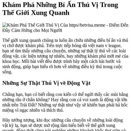
Khám Phá Những Bí Ẩn Thú Vị Trong
Thế Giới Xung Quanh
Thế giới xung quanh chúng ta luôn ẩn chứa những điều bí ẩn và thú
vị chờ được khám phá. Trên trực tiếp bóng đá việt nam v league,
bạn sẽ tìm thấy những câu chuyện, những sự thật lý thú về các loài
động vật, các hiện tượng tự nhiên, hay những khám phá mới mẻ của
khoa học. Mỗi bài viết đều được trình bày một cách hài hước và
sinh động, giúp bạn hiểu rõ hơn về những điều kỳ thú trong cuộc
sống.
Những Sự Thật Thú Vị về Động Vật
Chẳng hạn, bạn có biết rằng con kiến có thể ngửi thấy các mùi bằng
những râu ở chân không? Hay rằng con cá voi xanh là động vật lớn
nhất trên Trái Đất? Những sự thật như vậy sẽ khiến bạn phải há hốc
miệng vì ngạc nhiên và thích thú.
Hãy tưởng tượng, khi đọc những câu chuyện về những loài động
vật kỳ lạ, bạn sẽ được mở rộng tầm hiểu biết về thế giới xung
quanh, đồng thời cũng trải nghiệm những khoảnh khắc thư giãn và