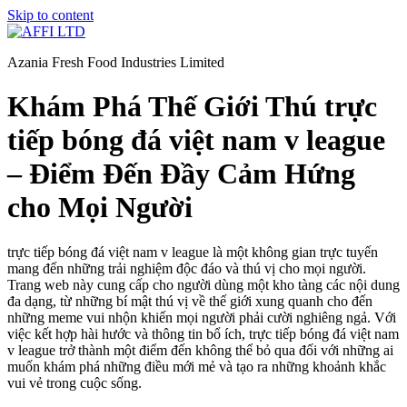
Skip to content
Azania Fresh Food Industries Limited
Khám Phá Thế Giới Thú trực
tiếp bóng đá việt nam v league
– Điểm Đến Đầy Cảm Hứng
cho Mọi Người
trực tiếp bóng đá việt nam v league là một không gian trực tuyến
mang đến những trải nghiệm độc đáo và thú vị cho mọi người.
Trang web này cung cấp cho người dùng một kho tàng các nội dung
đa dạng, từ những bí mật thú vị về thế giới xung quanh cho đến
những meme vui nhộn khiến mọi người phải cười nghiêng ngả. Với
việc kết hợp hài hước và thông tin bổ ích, trực tiếp bóng đá việt nam
v league trở thành một điểm đến không thể bỏ qua đối với những ai
muốn khám phá những điều mới mẻ và tạo ra những khoảnh khắc
vui vẻ trong cuộc sống.