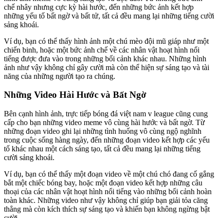
chế nhây nhưng cực kỳ hài hước, đến những bức ảnh kết hợp
những yếu tố bất ngờ và bất tử, tất cả đều mang lại những tiếng cười
sảng khoái.
Ví dụ, bạn có thể thấy hình ảnh một chú mèo đội mũ giáp như một
chiến binh, hoặc một bức ảnh chế về các nhân vật hoạt hình nổi
tiếng được đưa vào trong những bối cảnh khác nhau. Những hình
ảnh như vậy không chỉ gây cười mà còn thể hiện sự sáng tạo và tài
năng của những người tạo ra chúng.
Những Video Hài Hước và Bất Ngờ
Bên cạnh hình ảnh, trực tiếp bóng đá việt nam v league cũng cung
cấp cho bạn những video meme vô cùng hài hước và bất ngờ. Từ
những đoạn video ghi lại những tình huống vô cùng ngộ nghĩnh
trong cuộc sống hàng ngày, đến những đoạn video kết hợp các yếu
tố khác nhau một cách sáng tạo, tất cả đều mang lại những tiếng
cười sảng khoái.
Ví dụ, bạn có thể thấy một đoạn video về một chú chó đang cố gắng
bắt một chiếc bóng bay, hoặc một đoạn video kết hợp những câu
thoại của các nhân vật hoạt hình nổi tiếng vào những bối cảnh hoàn
toàn khác. Những video như vậy không chỉ giúp bạn giải tỏa căng
thẳng mà còn kích thích sự sáng tạo và khiến bạn không ngừng bật
cười.