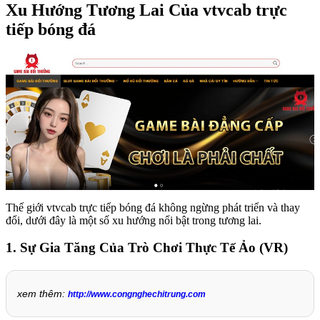
Xu Hướng Tương Lai Của vtvcab trực
tiếp bóng đá
Thế giới vtvcab trực tiếp bóng đá không ngừng phát triển và thay
đổi, dưới đây là một số xu hướng nổi bật trong tương lai.
1. Sự Gia Tăng Của Trò Chơi Thực Tế Ảo (VR)
xem thêm:
http://www.congnghechitrung.com