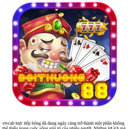
vtvcab trực tiếp bóng đá đang ngày càng trở thành một phần không
thể thiếu trong cuộc sống giải trí của nhiều người. Những lợi ích mà