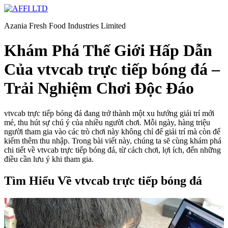
Skip
to
Azania Fresh Food Industries Limited
content
Khám Phá Thế Giới Hấp Dẫn
Của vtvcab trực tiếp bóng đá –
Trải Nghiệm Chơi Độc Đáo
vtvcab trực tiếp bóng đá đang trở thành một xu hướng giải trí mới
mẻ, thu hút sự chú ý của nhiều người chơi. Mỗi ngày, hàng triệu
người tham gia vào các trò chơi này không chỉ để giải trí mà còn để
kiếm thêm thu nhập. Trong bài viết này, chúng ta sẽ cùng khám phá
chi tiết về vtvcab trực tiếp bóng đá, từ cách chơi, lợi ích, đến những
điều cần lưu ý khi tham gia.
Tìm Hiểu Về vtvcab trực tiếp bóng đá