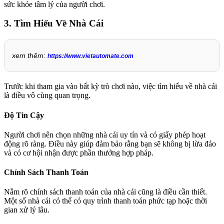
sức khỏe tâm lý của người chơi.
3. Tìm Hiểu Về Nhà Cái
xem thêm:
https://www.vietautomate.com
Trước khi tham gia vào bất kỳ trò chơi nào, việc tìm hiểu về nhà cái
là điều vô cùng quan trọng.
Độ Tin Cậy
Người chơi nên chọn những nhà cái uy tín và có giấy phép hoạt
động rõ ràng. Điều này giúp đảm bảo rằng bạn sẽ không bị lừa đảo
và có cơ hội nhận được phần thưởng hợp pháp.
Chính Sách Thanh Toán
Nắm rõ chính sách thanh toán của nhà cái cũng là điều cần thiết.
Một số nhà cái có thể có quy trình thanh toán phức tạp hoặc thời
gian xử lý lâu.