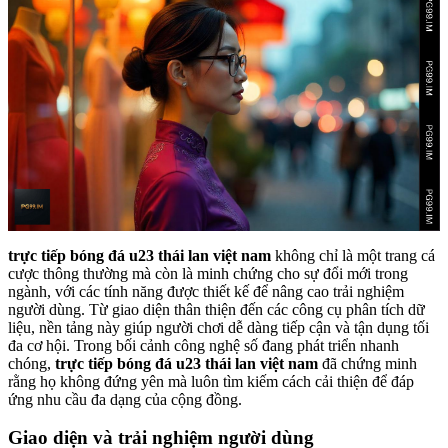
trực tiếp bóng đá u23 thái lan việt nam
không chỉ là một trang cá
cược thông thường mà còn là minh chứng cho sự đổi mới trong
ngành, với các tính năng được thiết kế để nâng cao trải nghiệm
người dùng. Từ giao diện thân thiện đến các công cụ phân tích dữ
liệu, nền tảng này giúp người chơi dễ dàng tiếp cận và tận dụng tối
đa cơ hội. Trong bối cảnh công nghệ số đang phát triển nhanh
chóng,
trực tiếp bóng đá u23 thái lan việt nam
đã chứng minh
rằng họ không đứng yên mà luôn tìm kiếm cách cải thiện để đáp
ứng nhu cầu đa dạng của cộng đồng.
Giao diện và trải nghiệm người dùng