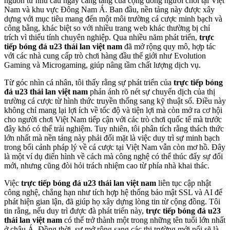
nguồn từ nhu cầu ngày càng tăng của cộng đồng người chơi tại Việt
Nam và khu vực Đông Nam Á. Ban đầu, nền tảng này được xây
dựng với mục tiêu mang đến một môi trường cá cược minh bạch và
công bằng, khác biệt so với nhiều trang web khác thường bị chỉ
trích vì thiếu tính chuyên nghiệp. Qua nhiều năm phát triển,
trực
tiếp bóng đá u23 thái lan việt nam
đã mở rộng quy mô, hợp tác
với các nhà cung cấp trò chơi hàng đầu thế giới như Evolution
Gaming và Microgaming, giúp nâng tầm chất lượng dịch vụ.
Từ góc nhìn cá nhân, tôi thấy rằng sự phát triển của
trực tiếp bóng
đá u23 thái lan việt nam
phản ánh rõ nét sự chuyển dịch của thị
trường cá cược từ hình thức truyền thống sang kỹ thuật số. Điều này
không chỉ mang lại lợi ích về tốc độ và tiện lợi mà còn mở ra cơ hội
cho người chơi Việt Nam tiếp cận với các trò chơi quốc tế mà trước
đây khó có thể trải nghiệm. Tuy nhiên, tôi phân tích rằng thách thức
lớn nhất mà nền tảng này phải đối mặt là việc duy trì sự minh bạch
trong bối cảnh pháp lý về cá cược tại Việt Nam vẫn còn mơ hồ. Đây
là một ví dụ điển hình về cách mà công nghệ có thể thúc đẩy sự đổi
mới, nhưng cũng đòi hỏi trách nhiệm cao từ phía nhà khai thác.
Việc
trực tiếp bóng đá u23 thái lan việt nam
liên tục cập nhật
công nghệ, chẳng hạn như tích hợp hệ thống bảo mật SSL và AI để
phát hiện gian lận, đã giúp họ xây dựng lòng tin từ cộng đồng. Tôi
tin rằng, nếu duy trì được đà phát triển này,
trực tiếp bóng đá u23
thái lan việt nam
có thể trở thành một trong những tên tuổi lớn nhất
ở châu Á. Đồng thời, sự mở rộng sang các thị trường mới nổi sẽ là