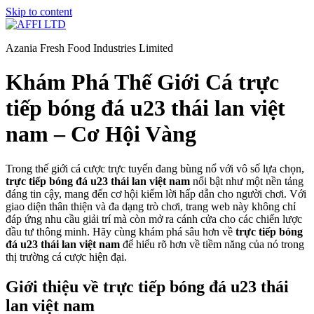
Skip to content
Azania Fresh Food Industries Limited
Khám Phá Thế Giới Cá trực
tiếp bóng đá u23 thái lan việt
nam – Cơ Hội Vàng
Trong thế giới cá cược trực tuyến đang bùng nổ với vô số lựa chọn,
trực tiếp bóng đá u23 thái lan việt nam
nổi bật như một nền tảng
đáng tin cậy, mang đến cơ hội kiếm lời hấp dẫn cho người chơi. Với
giao diện thân thiện và đa dạng trò chơi, trang web này không chỉ
đáp ứng nhu cầu giải trí mà còn mở ra cánh cửa cho các chiến lược
đầu tư thông minh. Hãy cùng khám phá sâu hơn về
trực tiếp bóng
đá u23 thái lan việt nam
để hiểu rõ hơn về tiềm năng của nó trong
thị trường cá cược hiện đại.
Giới thiệu về trực tiếp bóng đá u23 thái
lan việt nam