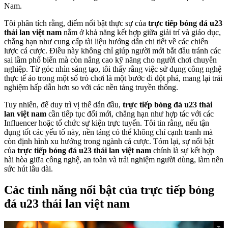
Nam.
Tôi phân tích rằng, điểm nổi bật thực sự của
trực tiếp bóng đá u23
thái lan việt nam
nằm ở khả năng kết hợp giữa giải trí và giáo dục,
chẳng hạn như cung cấp tài liệu hướng dẫn chi tiết về các chiến
lược cá cược. Điều này không chỉ giúp người mới bắt đầu tránh các
sai lầm phổ biến mà còn nâng cao kỹ năng cho người chơi chuyên
nghiệp. Từ góc nhìn sáng tạo, tôi thấy rằng việc sử dụng công nghệ
thực tế ảo trong một số trò chơi là một bước đi đột phá, mang lại trải
nghiệm hấp dẫn hơn so với các nền tảng truyền thống.
Tuy nhiên, để duy trì vị thế dẫn đầu,
trực tiếp bóng đá u23 thái
lan việt nam
cần tiếp tục đổi mới, chẳng hạn như hợp tác với các
Influencer hoặc tổ chức sự kiện trực tuyến. Tôi tin rằng, nếu tận
dụng tốt các yếu tố này, nền tảng có thể không chỉ cạnh tranh mà
còn định hình xu hướng trong ngành cá cược. Tóm lại, sự nổi bật
của
trực tiếp bóng đá u23 thái lan việt nam
chính là sự kết hợp
hài hòa giữa công nghệ, an toàn và trải nghiệm người dùng, làm nên
sức hút lâu dài.
Các tính năng nổi bật của trực tiếp bóng
đá u23 thái lan việt nam