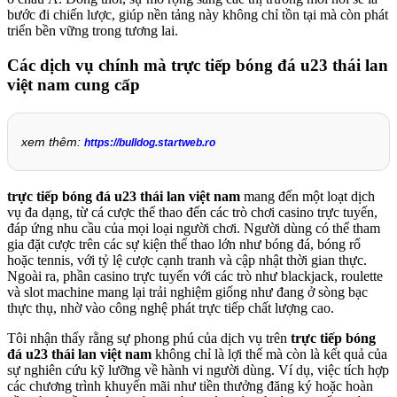
bước đi chiến lược, giúp nền tảng này không chỉ tồn tại mà còn phát
triển bền vững trong tương lai.
Các dịch vụ chính mà trực tiếp bóng đá u23 thái lan
việt nam cung cấp
xem thêm:
https://bulldog.startweb.ro
trực tiếp bóng đá u23 thái lan việt nam
mang đến một loạt dịch
vụ đa dạng, từ cá cược thể thao đến các trò chơi casino trực tuyến,
đáp ứng nhu cầu của mọi loại người chơi. Người dùng có thể tham
gia đặt cược trên các sự kiện thể thao lớn như bóng đá, bóng rổ
hoặc tennis, với tỷ lệ cược cạnh tranh và cập nhật thời gian thực.
Ngoài ra, phần casino trực tuyến với các trò như blackjack, roulette
và slot machine mang lại trải nghiệm giống như đang ở sòng bạc
thực thụ, nhờ vào công nghệ phát trực tiếp chất lượng cao.
Tôi nhận thấy rằng sự phong phú của dịch vụ trên
trực tiếp bóng
đá u23 thái lan việt nam
không chỉ là lợi thế mà còn là kết quả của
sự nghiên cứu kỹ lưỡng về hành vi người dùng. Ví dụ, việc tích hợp
các chương trình khuyến mãi như tiền thưởng đăng ký hoặc hoàn