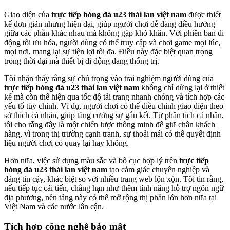
Giao diện của
trực tiếp bóng đá u23 thái lan việt nam
được thiết
kế đơn giản nhưng hiện đại, giúp người chơi dễ dàng điều hướng
giữa các phần khác nhau mà không gặp khó khăn. Với phiên bản di
động tối ưu hóa, người dùng có thể truy cập và chơi game mọi lúc,
mọi nơi, mang lại sự tiện lợi tối đa. Điều này đặc biệt quan trọng
trong thời đại mà thiết bị di động đang thống trị.
Tôi nhận thấy rằng sự chú trọng vào trải nghiệm người dùng của
trực tiếp bóng đá u23 thái lan việt nam
không chỉ dừng lại ở thiết
kế mà còn thể hiện qua tốc độ tải trang nhanh chóng và tích hợp các
yếu tố tùy chỉnh. Ví dụ, người chơi có thể điều chỉnh giao diện theo
sở thích cá nhân, giúp tăng cường sự gắn kết. Từ phân tích cá nhân,
tôi cho rằng đây là một chiến lược thông minh để giữ chân khách
hàng, vì trong thị trường cạnh tranh, sự thoải mái có thể quyết định
liệu người chơi có quay lại hay không.
Hơn nữa, việc sử dụng màu sắc và bố cục hợp lý trên
trực tiếp
bóng đá u23 thái lan việt nam
tạo cảm giác chuyên nghiệp và
đáng tin cậy, khác biệt so với nhiều trang web lộn xộn. Tôi tin rằng,
nếu tiếp tục cải tiến, chẳng hạn như thêm tính năng hỗ trợ ngôn ngữ
địa phương, nền tảng này có thể mở rộng thị phần lớn hơn nữa tại
Việt Nam và các nước lân cận.
Tích hợp công nghệ bảo mật