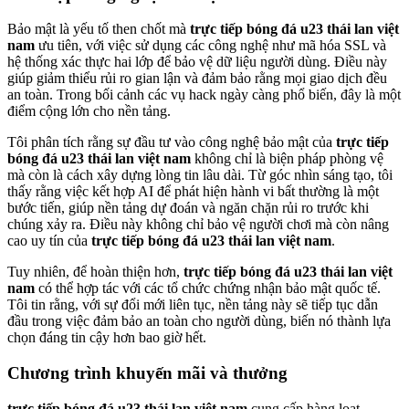
Bảo mật là yếu tố then chốt mà
trực tiếp bóng đá u23 thái lan việt
nam
ưu tiên, với việc sử dụng các công nghệ như mã hóa SSL và
hệ thống xác thực hai lớp để bảo vệ dữ liệu người dùng. Điều này
giúp giảm thiểu rủi ro gian lận và đảm bảo rằng mọi giao dịch đều
an toàn. Trong bối cảnh các vụ hack ngày càng phổ biến, đây là một
điểm cộng lớn cho nền tảng.
Tôi phân tích rằng sự đầu tư vào công nghệ bảo mật của
trực tiếp
bóng đá u23 thái lan việt nam
không chỉ là biện pháp phòng vệ
mà còn là cách xây dựng lòng tin lâu dài. Từ góc nhìn sáng tạo, tôi
thấy rằng việc kết hợp AI để phát hiện hành vi bất thường là một
bước tiến, giúp nền tảng dự đoán và ngăn chặn rủi ro trước khi
chúng xảy ra. Điều này không chỉ bảo vệ người chơi mà còn nâng
cao uy tín của
trực tiếp bóng đá u23 thái lan việt nam
.
Tuy nhiên, để hoàn thiện hơn,
trực tiếp bóng đá u23 thái lan việt
nam
có thể hợp tác với các tổ chức chứng nhận bảo mật quốc tế.
Tôi tin rằng, với sự đổi mới liên tục, nền tảng này sẽ tiếp tục dẫn
đầu trong việc đảm bảo an toàn cho người dùng, biến nó thành lựa
chọn đáng tin cậy hơn bao giờ hết.
Chương trình khuyến mãi và thưởng
trực tiếp bóng đá u23 thái lan việt nam
cung cấp hàng loạt