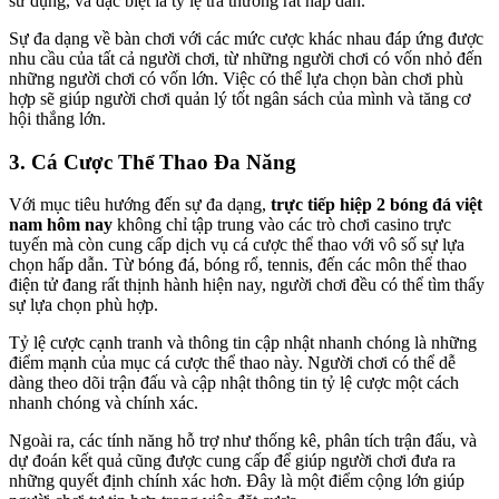
sử dụng, và đặc biệt là tỷ lệ trả thưởng rất hấp dẫn.
Sự đa dạng về bàn chơi với các mức cược khác nhau đáp ứng được
nhu cầu của tất cả người chơi, từ những người chơi có vốn nhỏ đến
những người chơi có vốn lớn. Việc có thể lựa chọn bàn chơi phù
hợp sẽ giúp người chơi quản lý tốt ngân sách của mình và tăng cơ
hội thắng lớn.
3. Cá Cược Thể Thao Đa Năng
Với mục tiêu hướng đến sự đa dạng,
trực tiếp hiệp 2 bóng đá việt
nam hôm nay
không chỉ tập trung vào các trò chơi casino trực
tuyến mà còn cung cấp dịch vụ cá cược thể thao với vô số sự lựa
chọn hấp dẫn. Từ bóng đá, bóng rổ, tennis, đến các môn thể thao
điện tử đang rất thịnh hành hiện nay, người chơi đều có thể tìm thấy
sự lựa chọn phù hợp.
Tỷ lệ cược cạnh tranh và thông tin cập nhật nhanh chóng là những
điểm mạnh của mục cá cược thể thao này. Người chơi có thể dễ
dàng theo dõi trận đấu và cập nhật thông tin tỷ lệ cược một cách
nhanh chóng và chính xác.
Ngoài ra, các tính năng hỗ trợ như thống kê, phân tích trận đấu, và
dự đoán kết quả cũng được cung cấp để giúp người chơi đưa ra
những quyết định chính xác hơn. Đây là một điểm cộng lớn giúp