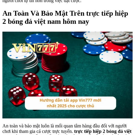
người chơi tự tin hơn trong việc đặt cược.
An Toàn Và Bảo Mật Trên trực tiếp hiệp
2 bóng đá việt nam hôm nay
An toàn và bảo mật luôn là mối quan tâm hàng đầu đối với người
chơi khi tham gia cá cược trực tuyến.
trực tiếp hiệp 2 bóng đá việt