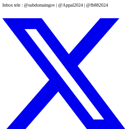
Inbox tele : @subdomaingov | @Appal2024 | @fb882024