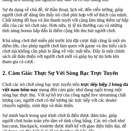
Sự đa dạng về chủ đề, từ thần thoại, lịch sử, đến viễn tưởng, giúp
người chơi dễ dàng tìm thấy trò chơi phù hợp với sở thích của mình.
Chất lượng đồ họa và âm thanh tuyệt vời càng làm tăng thêm sự hấp
dẫn của các trò chơi này. Hơn nữa, tỷ lệ trả thưởng cao và những
tính năng bonus hấp dẫn là điểm cộng lớn thu hút người chơi.
Khả năng chơi thử miễn phí trước khi đặt cược thật cũng là một ưu
điểm lớn, cho phép người chơi làm quen với game và tìm hiểu cách
chơi mà không cần phải lo lắng về việc mất tiền. Đây là một chính
sách rất thân thiện với người chơi mới và giúp họ tự tin hơn khi
tham gia cá cược.
2. Cảm Giác Thực Sự Với Sòng Bạc Trực Tuyến
Chơi các trò chơi sòng bạc trực tuyến trên
trực tiếp hiệp 2 bóng đá
việt nam hôm nay
mang đến cảm giác như đang ngồi trong một
sòng bạc thực thụ. Với sự hỗ trợ của công nghệ live streaming chất
lượng cao, người chơi có thể tương tác trực tiếp với các dealer
chuyên nghiệp, xinh đẹp và thân thiện.
Sự minh bạch trong quá trình chơi là điều được đảm bảo, giúp
người chơi hoàn toàn yên tâm về tính công bằng. Các trò chơi như
baccarat, blackjack, roulette được thiết kế với giao diện hiện đại, dễ