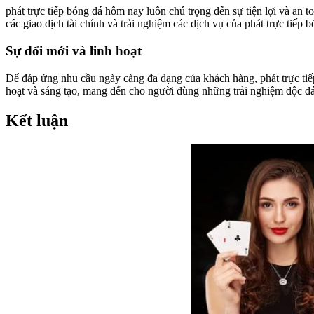
phát trực tiếp bóng đá hôm nay luôn chú trọng đến sự tiện lợi và an t
các giao dịch tài chính và trải nghiệm các dịch vụ của phát trực tiếp
Sự đổi mới và linh hoạt
Để đáp ứng nhu cầu ngày càng đa dạng của khách hàng, phát trực tiế
hoạt và sáng tạo, mang đến cho người dùng những trải nghiệm độc đ
Kết luận