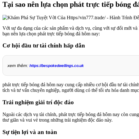
Tại sao nên lựa chọn phát trực tiếp bóng 
Với sự đa dạng của các sản phẩm và dịch vụ, cùng với sự đổi mới và 
bạn nên lựa chọn phát trực tiếp bóng đá hôm nay:
Cơ hội đầu tư tài chính hấp dẫn
xem thêm:
https://bespokedwellings.co.uk
phát trực tiếp bóng đá hôm nay cung cấp nhiều cơ hội đầu tư tài chính
tích và tư vấn chuyên nghiệp, người dùng có thể tối ưu hóa danh mục
Trải nghiệm giải trí độc đáo
Ngoài các dịch vụ tài chính, phát trực tiếp bóng đá hôm nay còn cung 
thư giãn và vui vẻ trong những trải nghiệm độc đáo này.
Sự tiện lợi và an toàn