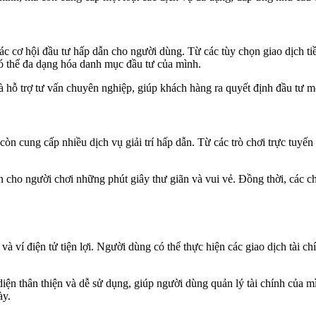
ác cơ hội đầu tư hấp dẫn cho người dùng. Từ các tùy chọn giao dịch tiền
ó thể đa dạng hóa danh mục đầu tư của mình.
à hỗ trợ tư vấn chuyên nghiệp, giúp khách hàng ra quyết định đầu tư m
còn cung cấp nhiều dịch vụ giải trí hấp dẫn. Từ các trò chơi trực tuyế
n cho người chơi những phút giây thư giãn và vui vẻ. Đồng thời, các 
và ví điện tử tiện lợi. Người dùng có thể thực hiện các giao dịch tài c
diện thân thiện và dễ sử dụng, giúp người dùng quản lý tài chính của m
ày.