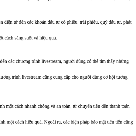
 điện tử đến các khoản đầu tư cổ phiếu, trái phiếu, quỹ đầu tư, phát
ột cách sáng suốt và hiệu quả.
n đến các chương trình livestream, người dùng có thể tìm thấy những
chương trình livestream cũng cung cấp cho người dùng cơ hội tương
hính một cách nhanh chóng và an toàn, từ chuyển tiền đến thanh toán
ình một cách hiệu quả. Ngoài ra, các biện pháp bảo mật tiên tiến cũng