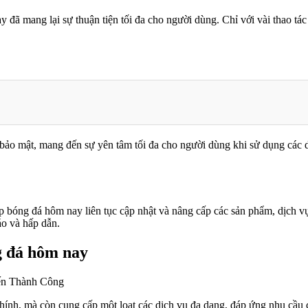
ay đã mang lại sự thuận tiện tối đa cho người dùng. Chỉ với vài thao t
 bảo mật, mang đến sự yên tâm tối đa cho người dùng khi sử dụng các dị
p bóng đá hôm nay liên tục cập nhật và nâng cấp các sản phẩm, dịch v
áo và hấp dẫn.
ng đá hôm nay
 chính, mà còn cung cấp một loạt các dịch vụ đa dạng, đáp ứng nhu cầu 