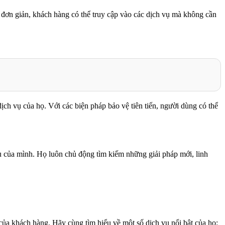
ác đơn giản, khách hàng có thể truy cập vào các dịch vụ mà không cần
ch vụ của họ. Với các biện pháp bảo vệ tiên tiến, người dùng có thể
ụ của mình. Họ luôn chủ động tìm kiếm những giải pháp mới, linh
của khách hàng. Hãy cùng tìm hiểu về một số dịch vụ nổi bật của họ: