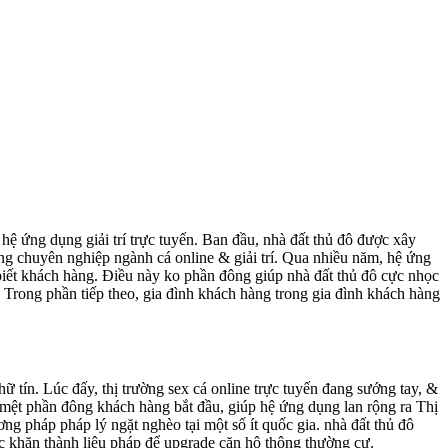
hệ ứng dụng giải trí trực tuyến. Ban đầu, nhà đất thủ đô được xây
ng chuyên nghiệp ngành cá online & giải trí. Qua nhiều năm, hệ ứng
biết khách hàng. Điều này ko phần đông giúp nhà đất thủ đô cực nhọc
. Trong phần tiếp theo, gia đình khách hàng trong gia đình khách hàng
 tín. Lúc đấy, thị trường sex cá online trực tuyến đang sướng tay, &
 mệt phần đông khách hàng bắt đầu, giúp hệ ứng dụng lan rộng ra Thị
g pháp pháp lý ngặt nghèo tại một số ít quốc gia. nhà đất thủ đô
ọc khăn thành liệu pháp để upgrade căn hộ thông thường cư.