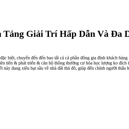
n Tảng Giải Trí Hấp Dẫn Và Đa 
 đặc biệt, chuyển đến đến bao tất cả cả phần đông gia đình khách hàng 
iên tiến & phát triển & căn hộ thông thường cư hóa học lượng ko đích 
viết này đang xiêu bạt sâu về nhà đất thủ đô, giúp đến chính người th