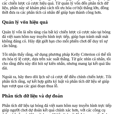
các chiến lược cá cược hiệu quả. Từ quản lý vốn đến phân tích dữ
liệu, phần này sẽ khám phá cách tối ưu hóa cơ hội thắng lớn, đồng
thời đưa ra các phân tích cá nhân để giúp bạn thành công hơn.
Quản lý vốn hiệu quả
Quản lý vốn là nền tảng của bất kỳ chiến lược cá cược nào tại bóng
đá việt nam hôm nay truyền hình trực tiếp, giúp bạn tránh mất mát
không đáng có. Hãy đặt giới hạn cho mỗi phiên chơi để duy trì sự
cân bằng.
Tôi nhận thấy rằng, sử dụng phương pháp Kelly Criterion có thể tối
ưu hóa tỷ lệ cược, dựa trên xác suất thắng. Từ góc nhìn cá nhân, tôi
cho rằng điều này đòi hỏi sự kiên nhẫn, nhưng mang lại kết quả lâu
dài.
Ngoài ra, hãy theo dõi lịch sử cá cược để điều chỉnh chiến lược. Tôi
phân tích rằng, sự kết hợp giữa kỷ luật và phân tích dữ liệu sẽ giúp
bạn vượt qua các giai đoạn thua lỗ.
Phân tích dữ liệu và dự đoán
Phân tích dữ liệu tại bóng đá việt nam hôm nay truyền hình trực tiếp
giúp người chơi dự đoán kết quả chính xác hơn, với các công cụ