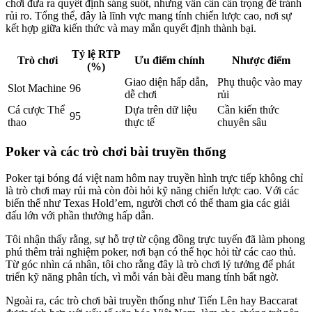
chơi đưa ra quyết định sáng suốt, nhưng vẫn cần cẩn trọng để tránh
rủi ro. Tổng thể, đây là lĩnh vực mang tính chiến lược cao, nơi sự
kết hợp giữa kiến thức và may mắn quyết định thành bại.
Tỷ lệ RTP
Trò chơi
Ưu điểm chính
Nhược điểm
(%)
Giao diện hấp dẫn,
Phụ thuộc vào may
Slot Machine
96
dễ chơi
rủi
Cá cược Thể
Dựa trên dữ liệu
Cần kiến thức
95
thao
thực tế
chuyên sâu
Poker và các trò chơi bài truyền thống
Poker tại bóng đá việt nam hôm nay truyền hình trực tiếp không chỉ
là trò chơi may rủi mà còn đòi hỏi kỹ năng chiến lược cao. Với các
biến thể như Texas Hold’em, người chơi có thể tham gia các giải
đấu lớn với phần thưởng hấp dẫn.
Tôi nhận thấy rằng, sự hỗ trợ từ cộng đồng trực tuyến đã làm phong
phú thêm trải nghiệm poker, nơi bạn có thể học hỏi từ các cao thủ.
Từ góc nhìn cá nhân, tôi cho rằng đây là trò chơi lý tưởng để phát
triển kỹ năng phân tích, vì mỗi ván bài đều mang tính bất ngờ.
Ngoài ra, các trò chơi bài truyền thống như Tiến Lên hay Baccarat