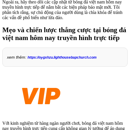
Ngoài ra, hãy theo dõi các cập nhật từ bóng đá việt nam hôm nay
truyền hình trực tiếp để nắm bắt các biện pháp bảo mật mới. Tôi
phân tích rằng, sự chủ động của người dùng là chìa khóa để tránh
các vấn đề phổ biến như lừa đảo.
Mẹo và chiến lược thắng cược tại bóng đá
việt nam hôm nay truyền hình trực tiếp
xem thêm:
https://oygxhzu.lighthousebapchurch.com
Với kinh nghiệm từ hàng ngàn người chơi, bóng đá việt nam hôm
nay truyền hình trực tiếp cung cấp không gian lý tưởng để áp dụng