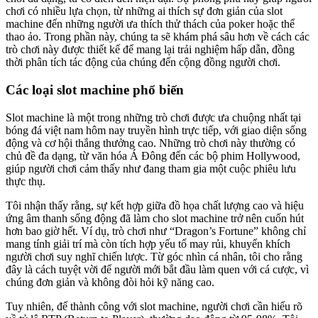
chơi có nhiều lựa chọn, từ những ai thích sự đơn giản của slot
machine đến những người ưa thích thử thách của poker hoặc thể
thao ảo. Trong phần này, chúng ta sẽ khám phá sâu hơn về cách các
trò chơi này được thiết kế để mang lại trải nghiệm hấp dẫn, đồng
thời phân tích tác động của chúng đến cộng đồng người chơi.
Các loại slot machine phổ biến
Slot machine là một trong những trò chơi được ưa chuộng nhất tại
bóng đá việt nam hôm nay truyền hình trực tiếp, với giao diện sống
động và cơ hội thắng thưởng cao. Những trò chơi này thường có
chủ đề đa dạng, từ văn hóa Á Đông đến các bộ phim Hollywood,
giúp người chơi cảm thấy như đang tham gia một cuộc phiêu lưu
thực thụ.
Tôi nhận thấy rằng, sự kết hợp giữa đồ họa chất lượng cao và hiệu
ứng âm thanh sống động đã làm cho slot machine trở nên cuốn hút
hơn bao giờ hết. Ví dụ, trò chơi như “Dragon’s Fortune” không chỉ
mang tính giải trí mà còn tích hợp yếu tố may rủi, khuyến khích
người chơi suy nghĩ chiến lược. Từ góc nhìn cá nhân, tôi cho rằng
đây là cách tuyệt vời để người mới bắt đầu làm quen với cá cược, vì
chúng đơn giản và không đòi hỏi kỹ năng cao.
Tuy nhiên, để thành công với slot machine, người chơi cần hiểu rõ