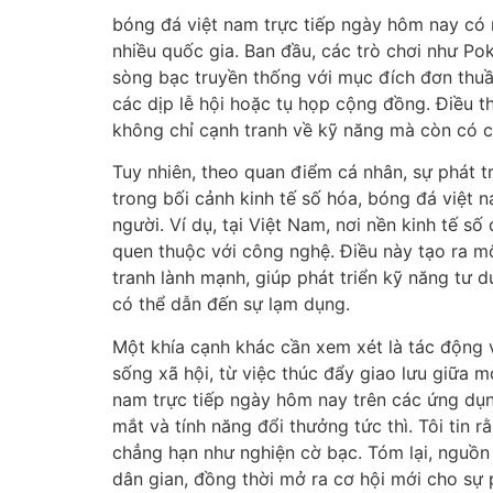
bóng đá việt nam trực tiếp ngày hôm nay có n
nhiều quốc gia. Ban đầu, các trò chơi như Po
sòng bạc truyền thống với mục đích đơn thuần l
các dịp lễ hội hoặc tụ họp cộng đồng. Điều t
không chỉ cạnh tranh về kỹ năng mà còn có c
Tuy nhiên, theo quan điểm cá nhân, sự phát tr
trong bối cảnh kinh tế số hóa, bóng đá việt 
người. Ví dụ, tại Việt Nam, nơi nền kinh tế s
quen thuộc với công nghệ. Điều này tạo ra mộ
tranh lành mạnh, giúp phát triển kỹ năng tư d
có thể dẫn đến sự lạm dụng.
Một khía cạnh khác cần xem xét là tác động 
sống xã hội, từ việc thúc đẩy giao lưu giữa 
nam trực tiếp ngày hôm nay trên các ứng dụng
mắt và tính năng đổi thưởng tức thì. Tôi tin 
chẳng hạn như nghiện cờ bạc. Tóm lại, nguồn
dân gian, đồng thời mở ra cơ hội mới cho sự p