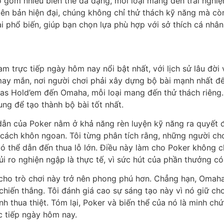
 gồm nhiều biến thể đa dạng, mỗi loại mang đến trải nghiệ
iên bản hiện đại, chúng không chỉ thử thách kỹ năng mà cò
i phổ biến, giúp bạn chọn lựa phù hợp với sở thích cá nhân
m trực tiếp ngày hôm nay nổi bật nhất, với lịch sử lâu đời 
may mắn, nơi người chơi phải xây dựng bộ bài mạnh nhất để
xas Hold’em đến Omaha, mỗi loại mang đến thử thách riêng.
ung để tạo thành bộ bài tốt nhất.
 dẫn của Poker nằm ở khả năng rèn luyện kỹ năng ra quyết đị
t cách khôn ngoan. Tôi từng phân tích rằng, những người c
 thể dẫn đến thua lỗ lớn. Điều này làm cho Poker không chỉ
 rủi ro nghiện ngập là thực tế, vì sức hút của phần thưởng c
 cho trò chơi này trở nên phong phú hơn. Chẳng hạn, Omah
i chiến thắng. Tôi đánh giá cao sự sáng tạo này vì nó giữ 
nh thua thiệt. Tóm lại, Poker và biến thể của nó là minh c
c tiếp ngày hôm nay.