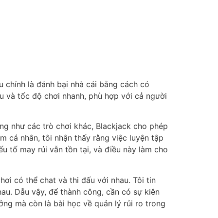
u chính là đánh bại nhà cái bằng cách có
u và tốc độ chơi nhanh, phù hợp với cả người
ống như các trò chơi khác, Blackjack cho phép
m cá nhân, tôi nhận thấy rằng việc luyện tập
ếu tố may rủi vẫn tồn tại, và điều này làm cho
ơi có thể chat và thi đấu với nhau. Tôi tin
nhau. Dẫu vậy, để thành công, cần có sự kiên
ởng mà còn là bài học về quản lý rủi ro trong