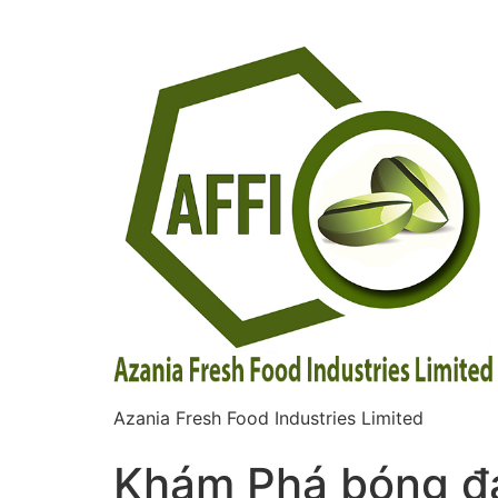
Azania Fresh Food Industries Limited
Khám Phá bóng đá 