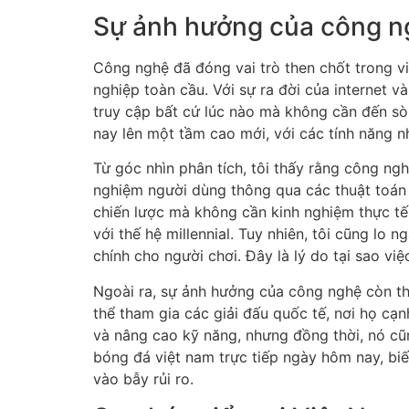
Sự ảnh hưởng của công n
Công nghệ đã đóng vai trò then chốt trong v
nghiệp toàn cầu. Với sự ra đời của internet 
truy cập bất cứ lúc nào mà không cần đến sò
nay lên một tầm cao mới, với các tính năng nh
Từ góc nhìn phân tích, tôi thấy rằng công ng
nghiệm người dùng thông qua các thuật toán ti
chiến lược mà không cần kinh nghiệm thực tế.
với thế hệ millennial. Tuy nhiên, tôi cũng lo 
chính cho người chơi. Đây là lý do tại sao việ
Ngoài ra, sự ảnh hưởng của công nghệ còn th
thể tham gia các giải đấu quốc tế, nơi họ cạn
và nâng cao kỹ năng, nhưng đồng thời, nó cũn
bóng đá việt nam trực tiếp ngày hôm nay, biế
vào bẫy rủi ro.