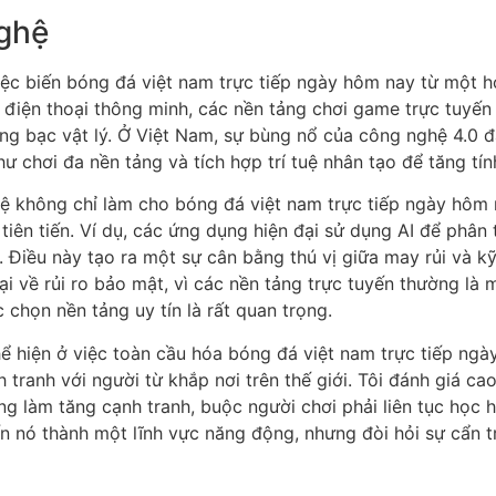
ghệ
iệc biến bóng đá việt nam trực tiếp ngày hôm nay từ một 
và điện thoại thông minh, các nền tảng chơi game trực tuy
ng bạc vật lý. Ở Việt Nam, sự bùng nổ của công nghệ 4.0 
ư chơi đa nền tảng và tích hợp trí tuệ nhân tạo để tăng tí
hệ không chỉ làm cho bóng đá việt nam trực tiếp ngày hôm 
ên tiến. Ví dụ, các ứng dụng hiện đại sử dụng AI để phân tí
 Điều này tạo ra một sự cân bằng thú vị giữa may rủi và kỹ
ngại về rủi ro bảo mật, vì các nền tảng trực tuyến thường là
c chọn nền tảng uy tín là rất quan trọng.
ể hiện ở việc toàn cầu hóa bóng đá việt nam trực tiếp ngà
h tranh với người từ khắp nơi trên thế giới. Tôi đánh giá ca
g làm tăng cạnh tranh, buộc người chơi phải liên tục học 
n nó thành một lĩnh vực năng động, nhưng đòi hỏi sự cẩn tr