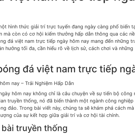
ột hình thức giải trí trực tuyến đang ngày càng phổ biến t
n mà còn có cơ hội kiếm thưởng hấp dẫn thông qua các nền
óng đá việt nam trực tiếp ngày hôm nay mang đến những trải
ận hưởng tối đa, cần hiểu rõ về lịch sử, cách chơi và những
 bóng đá việt nam trực tiếp n
p ngày hôm nay không chỉ là câu chuyện về sự tiến bộ công
gian truyền thống, nó đã biến thành một ngành công nghiệp 
ng đảo. Trong bài viết này, chúng ta sẽ khám phá cách mà
ượng của sự kết hợp giữa giải trí và cơ hội tài chính.
 bài truyền thống