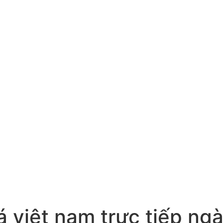
việt nam trực tiếp ngà