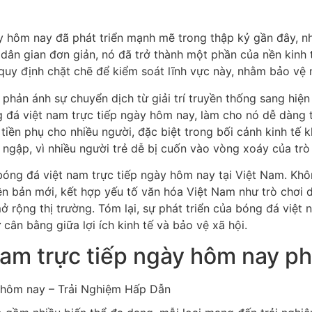
ày hôm nay đã phát triển mạnh mẽ trong thập kỷ gần đây, 
 dân gian đơn giản, nó đã trở thành một phần của nền kinh 
y định chặt chẽ để kiểm soát lĩnh vực này, nhằm bảo vệ ng
m phản ánh sự chuyển dịch từ giải trí truyền thống sang hiệ
 đá việt nam trực tiếp ngày hôm nay, làm cho nó dễ dàng t
tiền phụ cho nhiều người, đặc biệt trong bối cảnh kinh tế k
 ngập, vì nhiều người trẻ dễ bị cuốn vào vòng xoáy của trò
ng đá việt nam trực tiếp ngày hôm nay tại Việt Nam. Khôn
n bản mới, kết hợp yếu tố văn hóa Việt Nam như trò chơi dựa
ở rộng thị trường. Tóm lại, sự phát triển của bóng đá việt 
cân bằng giữa lợi ích kinh tế và bảo vệ xã hội.
nam trực tiếp ngày hôm nay ph