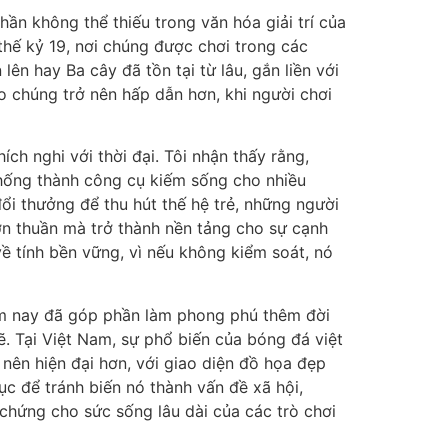
ần không thể thiếu trong văn hóa giải trí của
thế kỷ 19, nơi chúng được chơi trong các
lên hay Ba cây đã tồn tại từ lâu, gắn liền với
ho chúng trở nên hấp dẫn hơn, khi người chơi
ch nghi với thời đại. Tôi nhận thấy rằng,
thống thành công cụ kiếm sống cho nhiều
đổi thưởng để thu hút thế hệ trẻ, những người
đơn thuần mà trở thành nền tảng cho sự cạnh
 về tính bền vững, vì nếu không kiểm soát, nó
hôm nay đã góp phần làm phong phú thêm đời
ẽ. Tại Việt Nam, sự phổ biến của bóng đá việt
nên hiện đại hơn, với giao diện đồ họa đẹp
dục để tránh biến nó thành vấn đề xã hội,
chứng cho sức sống lâu dài của các trò chơi