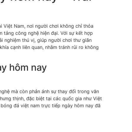
ại Việt Nam, nơi người chơi không chỉ thỏa
 tảng công nghệ hiện đại. Với sự kết hợp
 nghiệm thú vị, giúp người chơi thư giãn
 khía cạnh liên quan, nhằm tránh rủi ro không
gày hôm nay
 nghệ mà còn phản ánh sự thay đổi trong văn
hưng thịnh, đặc biệt tại các quốc gia như Việt
 bóng đá việt nam trực tiếp ngày hôm nay đã